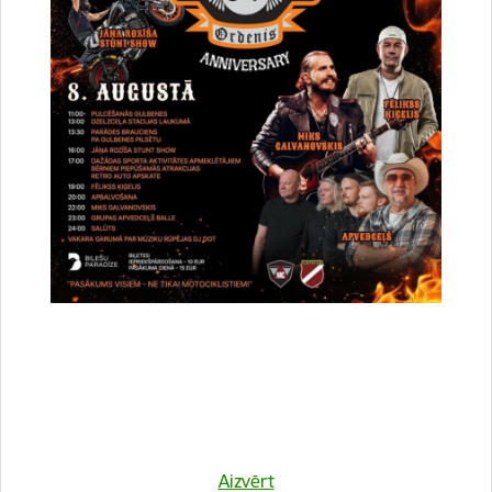
Vai šī informācija bija noderīga?
Sniegt atsauksmi
Esi pirmais, kurš uzzina!
Aizvērt