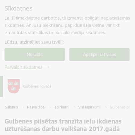
Pāriet uz lapas saturu
Sīkdatnes
Spied
lai meklētu
Enter
Lai šī tīmekļvietne darbotos, tā izmanto obligāti nepieciešamās
sīkdatnes. Ar Jūsu piekrišanu papildus šajā vietnē var tikt
izmantotas statistikas un sociālo mediju sīkdatnes.
Lūdzu, atzīmējiet savu izvēli:
Noraidīt
Apstiprināt visas
Pārvaldīt sīkdatnes
Sākums
Pašvaldība
Iepirkumi
Visi iepirkumi
Gulbenes pilsēt
Gulbenes pilsētas tranzīta ielu ikdienas
uzturēšanas darbu veikšana 2017.gadā