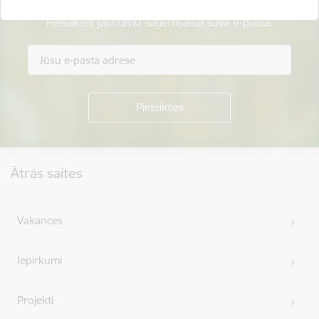
Piesakies jaunumu saņemšanai savā e-pastā.
Kājene
Ātrās saites
Vakances
Iepirkumi
Projekti