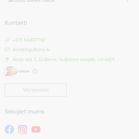
Sīkdatņu izvēles maiņa
Kontakti
+371 64497710
E-pasts:
dome@gulbene.lv
Ābeļu iela 2, Gulbene, Gulbenes novads, LV-4401
Visi kontakti
Sekojiet mums