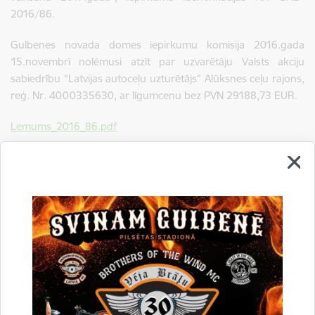
2016/86.
Gulbenes novada domes iepirkumu komisija 2016.gada
15.novembrī nolēmusi atzīt par uzvarētāju Valsts akciju
sabiedrību “Latvijas autoceļu uzturētājs” Alūksnes ceļu rajons,
reģ. Nr. 4000335630, ar līgumcenu bez PVN 29188,73 EUR.
Lemums_2016_86.pdf
Ligums_VAS_Latvijas_Valsts_celi
Drukāt lapu
Dalīties