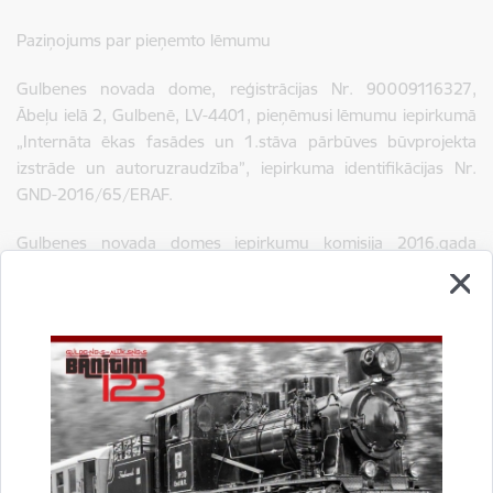
Paziņojums par pieņemto lēmumu
Gulbenes novada dome, reģistrācijas Nr. 90009116327,
Ābeļu ielā 2, Gulbenē, LV-4401, pieņēmusi lēmumu iepirkumā
„Internāta ēkas fasādes un 1.stāva pārbūves būvprojekta
izstrāde un autoruzraudzība”, iepirkuma identifikācijas Nr.
GND-2016/65/ERAF.
Gulbenes novada domes iepirkumu komisija 2016.gada
20.septembrī nolēmusi atzīt par uzvarētāju AS
„Komunālprojekts”, reģ. Nr. 40003005372, ar līgumcenu bez
PVN 11774,00 EUR.
Lemums_2016_65.pdf
Ligums_Komunalprojekts.pdf