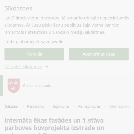
Pāriet uz lapas saturu
Sīkdatnes
Spied
lai meklētu
Enter
Lai šī tīmekļvietne darbotos, tā izmanto obligāti nepieciešamās
sīkdatnes. Ar Jūsu piekrišanu papildus šajā vietnē var tikt
izmantotas statistikas un sociālo mediju sīkdatnes.
Lūdzu, atzīmējiet savu izvēli:
Noraidīt
Apstiprināt visas
Pārvaldīt sīkdatnes
Sākums
Pašvaldība
Iepirkumi
Visi iepirkumi
Internāta ēkas 
Internāta ēkas fasādes un 1.stāva
pārbūves būvprojekta izstrāde un