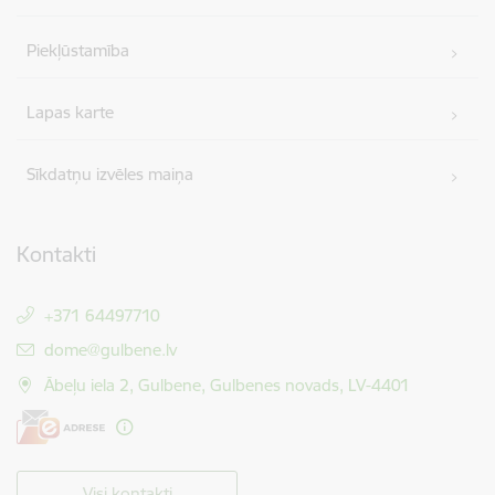
Piekļūstamība
Lapas karte
Sīkdatņu izvēles maiņa
Kontakti
+371 64497710
E-pasts:
dome@gulbene.lv
Ābeļu iela 2, Gulbene, Gulbenes novads, LV-4401
Visi kontakti