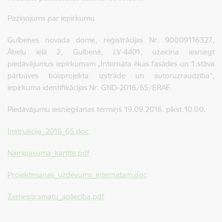
Paziņojums par iepirkumu
Gulbenes novada dome, reģistrācijas Nr. 90009116327,
Ābeļu ielā 2, Gulbenē, LV-4401, uzaicina iesniegt
piedāvājumus iepirkumam „Internāta ēkas fasādes un 1.stāva
pārbūves būvprojekta izstrāde un autoruzraudzība”,
iepirkuma identifikācijas Nr. GND-2016/65/ERAF.
Piedāvājumu iesniegšanas termiņš 19.09.2016. plkst.10.00.
Instrukcija_2016_65.doc
Namipasuma_kartite.pdf
Projektesanas_uzdevums_internatam.doc
Zemesgramatu_aplieciba.pdf