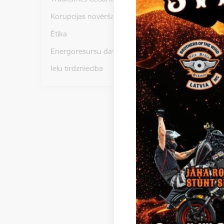
Lejupielā
Nami
Korupcijas novēršana
Lejupielā
Proj
Ētika
Lejupielā
Zeme
Energoresursu dati un statistika
Ielu tirdzniecība
Paziņoju
Gulbenes
iepirkum
identifik
Gulbenes
Lejupielā
Lemu