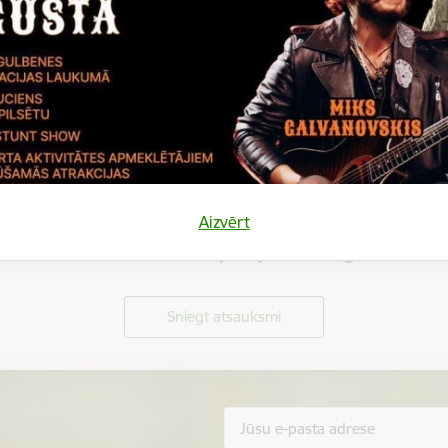
Aizvērt
Vai šī informācija bija noderīga?
Sniegt atsauksmi