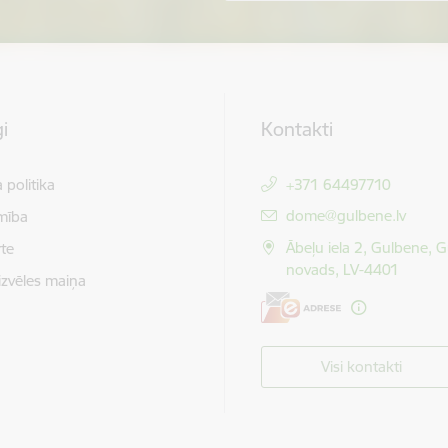
i
Kontakti
 politika
+371 64497710
E-pasts:
dome@gulbene.lv
mība
Ābeļu iela 2, Gulbene, 
te
novads, LV-4401
izvēles maiņa
Visi kontakti