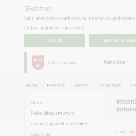
Pāriet uz lapas saturu
Sīkdatnes
Lai šī tīmekļvietne darbotos, tā izmanto obligāti nepiec
Lūdzu, atzīmējiet savu izvēli:
Noraidīt
Apstiprināt visas
Pašvaldība
Sākums
Pašvaldība
Iepirkumi
Visi iepirkumi
Int
Intern
Dome
autoru
Pašvaldības struktūra
Pagastu apvienību pārvaldes
Publikācija
Vakances