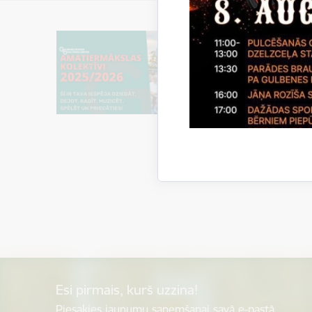
Esi pirmais, kurš uzzina!
Piesakies jaunumu saņemšanai savā e-pastā.