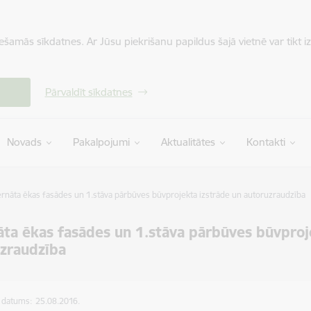
iešamās sīkdatnes. Ar Jūsu piekrišanu papildus šajā vietnē var tikt i
Pārvaldīt sīkdatnes
Novads
Pakalpojumi
Aktualitātes
Kontakti
ernāta ēkas fasādes un 1.stāva pārbūves būvprojekta izstrāde un autoruzraudzība
āta ēkas fasādes un 1.stāva pārbūves būvproj
zraudzība
s datums:
25.08.2016.