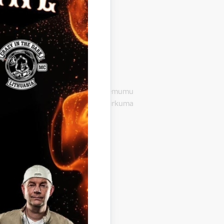
 Gulbenē, LV-4401, pieņēmusi lēmumu
trāde un autoruzraudzība”, iepirkuma
i pārtraukt iepirkumu.