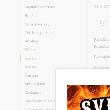
GND-20
Kapitālsabiedrības
Budžets
Normatīvie akti
Publiskie pārskati
Pasūtītājs
Attīstība
Rezultātu
Projekti
Paziņoju
Iepirkumi
Izsoles
Gulbenes
piedāvāju
Īpašumi
iepirkuma
Apbalvojumi
Piedāvāju
Ziedojumi
Lejupielā
Starptautiskā sadarbība
Instr
Trauksmes celšana