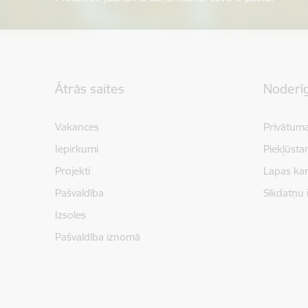
Kājene
Ātrās saites
Noderīg
Vakances
Privātuma
Iepirkumi
Piekļūsta
Projekti
Lapas kar
Pašvaldība
Sīkdatņu 
Izsoles
Pašvaldība iznomā