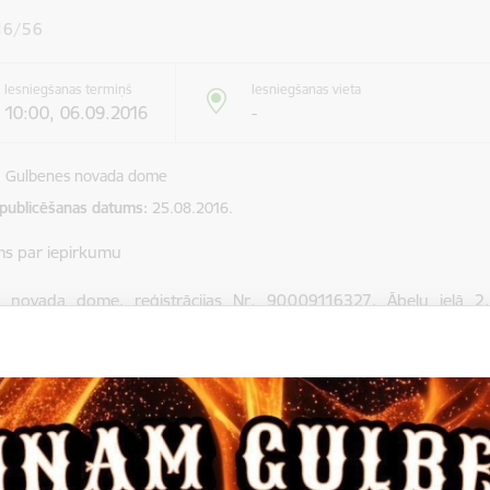
16/56
Iesniegšanas termiņš
Iesniegšanas vieta
10:00, 06.09.2016
-
Gulbenes novada dome
 publicēšanas datums
25.08.2016.
ms par iepirkumu
 novada dome, reģistrācijas Nr. 90009116327, Ābeļu ielā 2, 
mus iepirkumam „Internāta ēkas fasādes un 1.stāva pārbūves būv
 identifikācijas Nr. GND-2016/56.
mu iesniegšanas termiņš 06.09.2016. plkst.10.00.
dēt:
ukcija_2016_56.doc