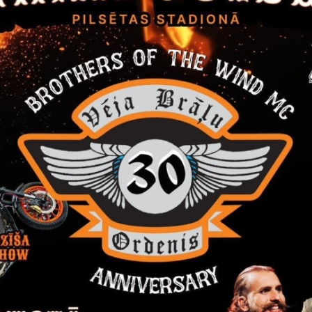
dēt:
pasuma_kartite.pdf
dēt:
ektesanas_uzdevums_internatam.doc
dēt:
sgramatu_aplieciba.pdf
ms par pieņemto lēmumu
 novada dome, reģistrācijas Nr. 90009116327, Ābeļu ielā 2,
ā „Internāta ēkas fasādes un 1.stāva pārbūves būvprojekta izs
ācijas Nr. GND-2016/56.
 novada domes iepirkumu komisija 2016.gada 7.septembrī nolēmus
dēt:
ms_2016_56.pdf