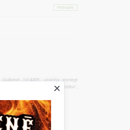
Pārtraukts
Gulbenē, LV-4401, uzaicina iesniegt
projekta izstrāde un autoruzraudzība”,