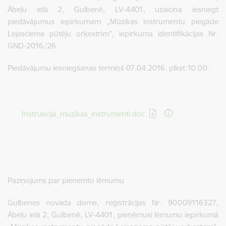
Ābeļu ielā 2, Gulbenē, LV-4401, uzaicina iesniegt
piedāvājumus iepirkumam „Mūzikas instrumentu piegāde
Lejasciema pūtēju orķestrim”, iepirkuma identifikācijas Nr.
GND-2016/26.
Piedāvājumu iesniegšanas termiņš 07.04.2016. plkst.10.00.
Lejupielādēt:
Instrukcija_muzikas_instrumenti.doc
Paziņojums par pieņemto lēmumu
Gulbenes novada dome, reģistrācijas Nr. 90009116327,
Ābeļu ielā 2, Gulbenē, LV-4401, pieņēmusi lēmumu iepirkumā