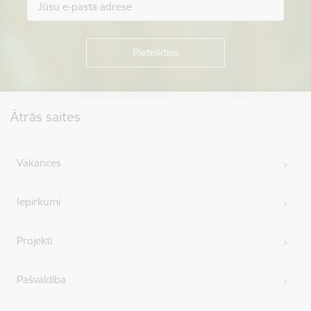
Kājene
Ātrās saites
Vakances
Iepirkumi
Projekti
Pašvaldība