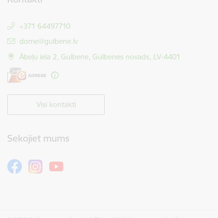
+371 64497710
E-pasts:
dome@gulbene.lv
Ābeļu iela 2, Gulbene, Gulbenes novads, LV-4401
Visi kontakti
Sekojiet mums