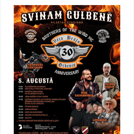
iepirkuma identifikācijas Nr. GND-2016/26.
Pamatojoties uz Lauku atbalsta dienesta Ziemeļaustrumu
reģionālās lauksaimniecības pārvaldes lēmumu par projekta
iesniegumu noraidīšanu,Gulbenes novada domes iepirkumu
komisija 2016.gada 29.decembrī nolēmusi pārtraukt
iepirkumu.
Drukāt lapu
Dalīties