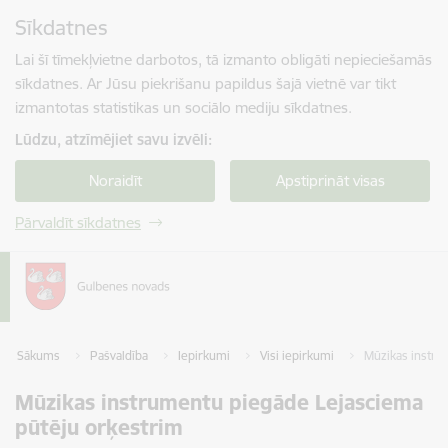
Pāriet uz lapas saturu
Sīkdatnes
Spied
lai meklētu
Enter
Lai šī tīmekļvietne darbotos, tā izmanto obligāti nepieciešamās
sīkdatnes. Ar Jūsu piekrišanu papildus šajā vietnē var tikt
izmantotas statistikas un sociālo mediju sīkdatnes.
Lūdzu, atzīmējiet savu izvēli:
Noraidīt
Apstiprināt visas
Pārvaldīt sīkdatnes
Sākums
Pašvaldība
Iepirkumi
Visi iepirkumi
Mūzikas instru
Mūzikas instrumentu piegāde Lejasciema
pūtēju orķestrim