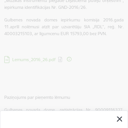
„Mūzikas instrumentu piegāde Lejasciema pūtēju orķestrim”,
iepirkuma identifikācijas Nr. GND-2016/26.
Gulbenes novada domes iepirkumu komisija 2016.gada
11.aprīlī nolēmusi atzīt par uzvarētāju SIA „RDL”, reģ. Nr.
40003215103, ar līgumcenu EUR 15793,00 bez PVN.
Lejupielādēt:
Lemums_2016_26.pdf
Paziņojums par pieņemto lēmumu
Gulbenes novada dome, reģistrācijas Nr. 90009116327,
Ābeļu ielā 2, Gulbenē, LV-4401, pieņēmusi lēmumu iepirkumā
„Mūzikas instrumentu piegāde Lejasciema pūtēju orķestrim”,