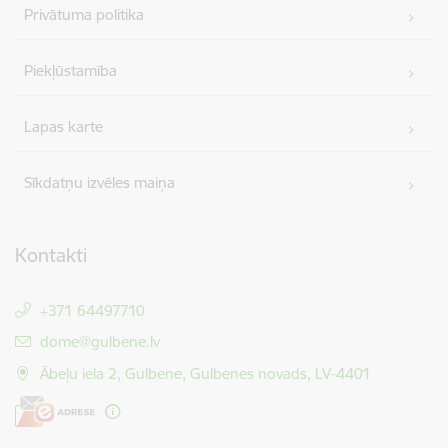
Privātuma politika
Piekļūstamība
Lapas karte
Sīkdatņu izvēles maiņa
Kontakti
+371 64497710
E-pasts:
dome@gulbene.lv
Ābeļu iela 2, Gulbene, Gulbenes novads, LV-4401