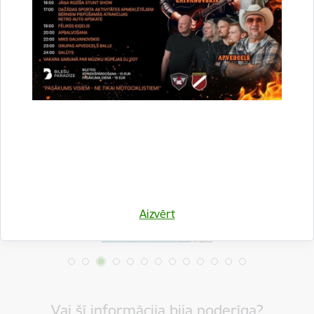
Drukāt lapu
Dalīties
Aizvērt
Vai šī informācija bija noderīga?