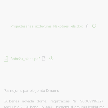
Lejupielādēt:
Projektesanas_uzdevums_Nakotnes_iela.doc
Lejupielādēt:
Robežu_plāns.pdf
Paziņojums par pieņemto lēmumu
Gulbenes novada dome, reģistrācijas Nr. 90009116327,
Ābeļu ielā 2, Gulbenē, LV-4401, pieņēmusi lēmumu iepirkumā