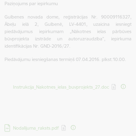
Paziņojums par iepirkumu
Gulbenes novada dome, reģistrācijas Nr. 90009116327,
Ābeļu ielā 2, Gulbenē, LV-4401, uzaicina iesniegt
piedāvājumus iepirkumam „Nākotnes ielas pārbūves
būvprojekta izstrāde un autoruzraudzība”, iepirkuma
identifikācijas Nr. GND-2016/27.
Piedāvājumu iesniegšanas termiņš 07.04.2016. plkst.10.00.
Lejupielādēt:
Instrukcija_Nakotnes_ielas_buvprojekts_27.doc
Lejupielādēt:
Nodalījuma_raksts.pdf