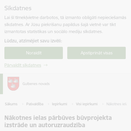
Pāriet uz lapas saturu
Sīkdatnes
Spied
lai meklētu
Enter
Lai šī tīmekļvietne darbotos, tā izmanto obligāti nepieciešamās
sīkdatnes. Ar Jūsu piekrišanu papildus šajā vietnē var tikt
izmantotas statistikas un sociālo mediju sīkdatnes.
Lūdzu, atzīmējiet savu izvēli:
Noraidīt
Apstiprināt visas
Pārvaldīt sīkdatnes
Sākums
Pašvaldība
Iepirkumi
Visi iepirkumi
Nākotnes ielas
Nākotnes ielas pārbūves būvprojekta
izstrāde un autoruzraudzība