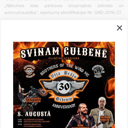
„Nākotnes ielas pārbūves būvprojekta izstrāde un
autoruzraudzība”, iepirkuma identifikācijas Nr. GND-2016/27.
Gulbenes novada domes iepirkumu komisija 2016.gada
12.aprīlī nolēmusi atzīt par uzvarētāju SIA „Marten projekti”,
reģ. Nr. 40103665072, ar līgumcenu EUR 15900,00 bez PVN.
Lejupielādēt:
Lemums_2016_27.pdf
Lejupielādēt:
lig_Marten.pdf