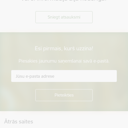
Sniegt atsauksmi
Esi pirmais, kurš uzzina!
Piesakies jaunumu saņemšanai savā e-pastā.
Kājene
Ātrās saites