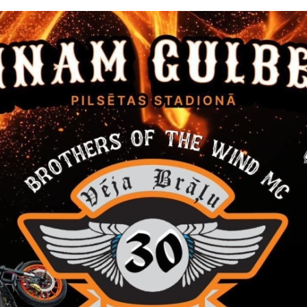
 iepirkuma 4.daļā „Kartupeļi” par uzvarētāju KS “Kopdarbs”, reģ. 
0 EUR;
 iepirkuma 5.daļā “Svaigi augļi, ogas” par uzvarētāju SIA „Lietas M
VN 669,50 EUR;
iepirkuma 6.daļā “Saldētas ogas, dārzeņi, zivis un zivju izstrādājum
Nr. 40003959814, ar līgumcenu bez PVN 346,39 EUR;
 iepirkuma 7.daļā “Piena produkti” par uzvarētāju AS „Rankas pien
VN 3693,50 EUR;
 iepirkuma 8.daļā “Maize un maizes izstrādājumi” par uzvarētāju SI
cenu bez PVN 1030,60 EUR;
 iepirkuma 9.daļā “Pārējie pārtikas produkti” par uzvarētāju SIA “F
cenu bez PVN 4839,02.
dēt:
ms_2016_53.pdf
dēt:
ms_3_SIA_Lietas_MD.pdf
dēt:
ms_4_KS_Kopdarbs.pdf