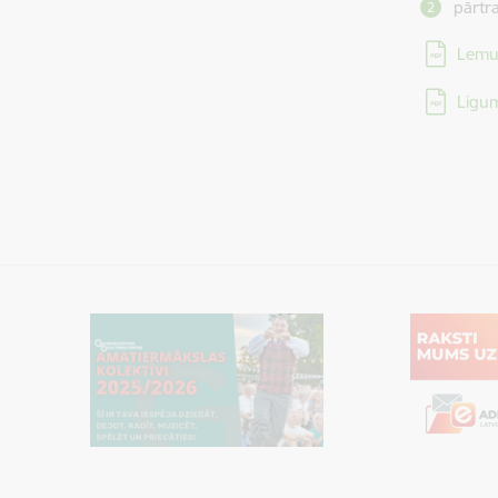
pārtra
Lejupielā
Lemu
Lejupielā
Ligu