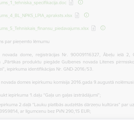
dēt:
kums_1_tehniska_specifikacija.doc
dēt:
kums_4_BL_NPKS_LPIA_apraksts.xlsx
dēt:
kums_5_Tehniskais_finansu_piedavajums.xlsx
ms par pieņemto lēmumu
 novada dome, reģistrācijas Nr. 90009116327, Ābeļu ielā 2,
 „Pārtikas produktu piegāde Gulbenes novada Litenes pirmsskola
i”, iepirkuma identifikācijas Nr. GND-2016/53.
 novada domes iepirkumu komisija 2016.gada 9.augustā nolēmusi
aukt iepirkuma 1.daļu “Gaļa un gaļas izstrādājumi”;
 iepirkuma 2.daļā “Lauku platībās audzētās dārzeņu kultūras” par u
959814, ar līgumcenu bez PVN 290,15 EUR;
 iepirkuma 3.daļā “Segtās platībās audzētās dārzeņu kultūras” par uz
592976, ar līgumcenu bez PVN 234,14 EUR;