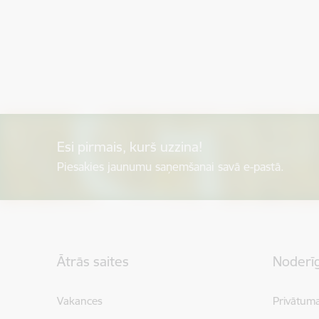
Esi pirmais, kurš uzzina!
Piesakies jaunumu saņemšanai savā e-pastā.
Kājene
Ātrās saites
Noderīg
Vakances
Privātuma