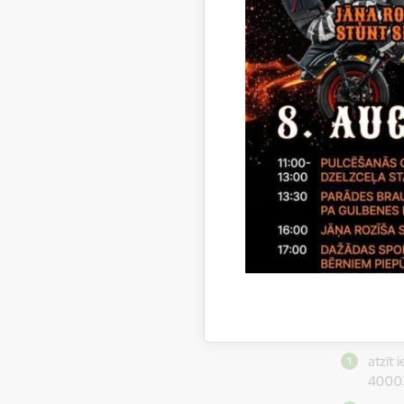
Lejupielā
Ligu
Lejupielā
Ligu
Lejupielā
Ligu
Lejupielā
Ligu
Paziņoju
Gulbenes
iepirkumā
patversme
Gulbenes 
nolēmusi
atzīt
40003