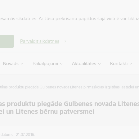
iešamās sīkdatnes. Ar Jūsu piekrišanu papildus šajā vietnē var tikt i
Pārvaldīt sīkdatnes
Novads
Pakalpojumi
Aktualitātes
Kontakti
tikas produktu piegāde Gulbenes novada Litenes pirmsskolas izglītības iestādei u
as produktu piegāde Gulbenes novada Litenes 
ei un Litenes bērnu patversmei
s datums:
21.07.2016.