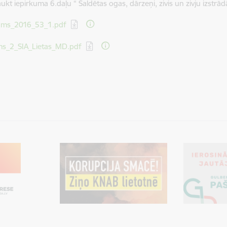
ukt iepirkuma 6.daļu “ Saldētas ogas, dārzeņi, zivis un zivju izstrād
dēt:
ms_2016_53_1.pdf
dēt:
ms_2_SIA_Lietas_MD.pdf