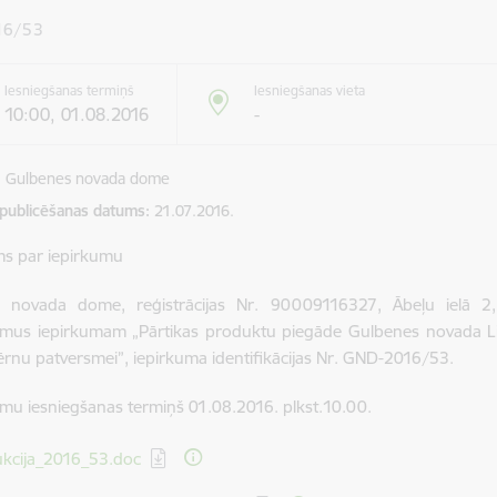
16/53
Iesniegšanas termiņš
Iesniegšanas vieta
10:00, 01.08.2016
-
Gulbenes novada dome
 publicēšanas datums
21.07.2016.
ms par iepirkumu
 novada dome, reģistrācijas Nr. 90009116327, Ābeļu ielā 2, 
mus iepirkumam „Pārtikas produktu piegāde Gulbenes novada Lite
ērnu patversmei”, iepirkuma identifikācijas Nr. GND-2016/53.
mu iesniegšanas termiņš 01.08.2016. plkst.10.00.
dēt:
ukcija_2016_53.doc