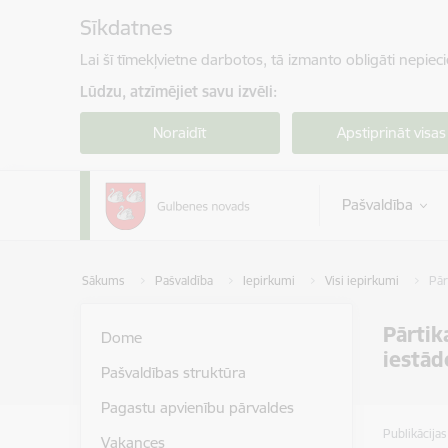
Pāriet uz lapas saturu
Sīkdatnes
Lai šī tīmekļvietne darbotos, tā izmanto obligāti nepiec
Lūdzu, atzīmējiet savu izvēli:
Noraidīt
Apstiprināt visas
Pašvaldība
Sākums
Pašvaldība
Iepirkumi
Visi iepirkumi
Pār
Pārtik
Dome
iestād
Pašvaldības struktūra
Pagastu apvienību pārvaldes
Publikācija
Vakances