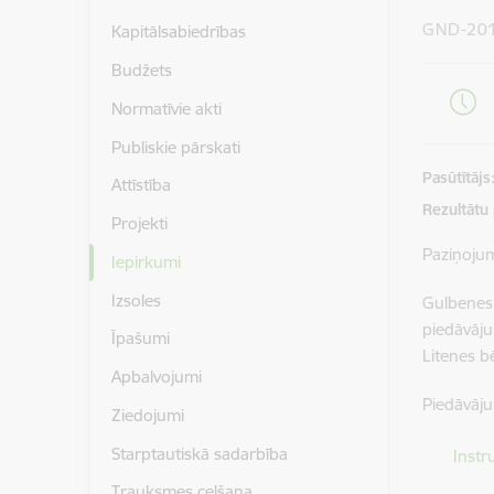
GND-20
Kapitālsabiedrības
Budžets
Normatīvie akti
Publiskie pārskati
Pasūtītājs
Attīstība
Rezultātu
Projekti
Paziņoju
Iepirkumi
Izsoles
Gulbenes
piedāvāju
Īpašumi
Litenes b
Apbalvojumi
Piedāvāju
Ziedojumi
Lejupielā
Starptautiskā sadarbība
Instr
Trauksmes celšana