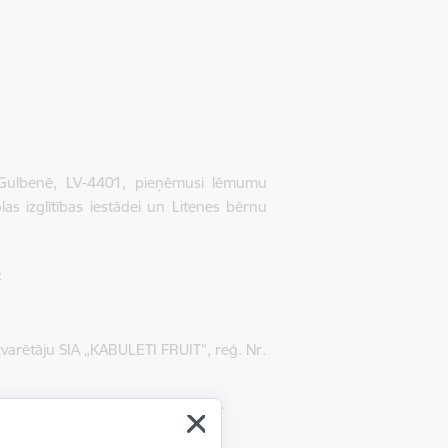
 Gulbenē, LV-4401, pieņēmusi lēmumu
s izglītības iestādei un Litenes bērnu
:
zvarētāju SIA „KABULETI FRUIT”, reģ. Nr.
varētāju SIA „Lietas MD”, reģ. Nr.