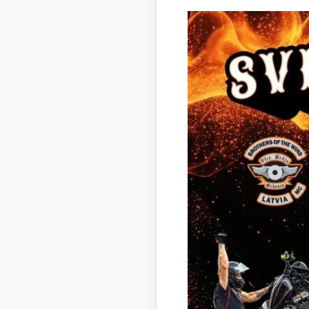
atzīt
540,0
atzīt
bez P
atzīt 
reģ. 
atzīt
bez P
atzīt
līgum
atzīt
līgum
Lejupielā
Lemu
Lejupielā
Ligu
Lejupielā
Ligu