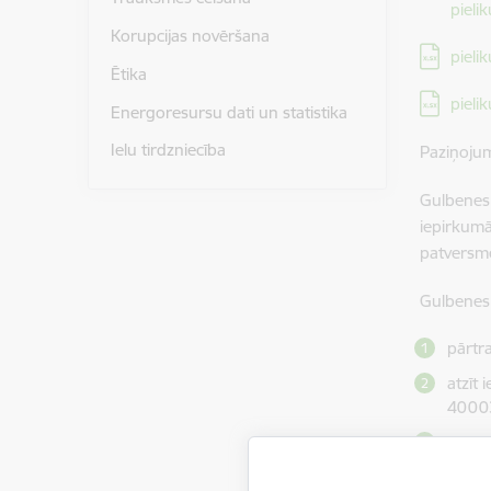
Lejupielā
pieli
Korupcijas novēršana
Lejupielā
pieli
Ētika
Lejupielā
pieli
Energoresursu dati un statistika
Ielu tirdzniecība
Paziņoju
Gulbenes
iepirkumā
patversme
Gulbenes
pārtr
atzīt
40003
atzīt
40003