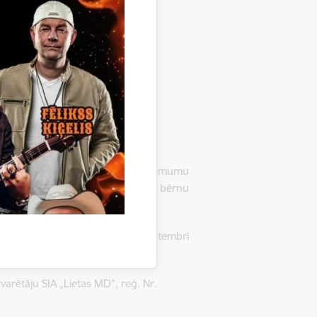
 Gulbenē, LV-4401, pieņēmusi lēmumu
s izglītības iestādei un Litenes bērnu
os piedāvājumus, 2016.gada 9.septembrī
varētāju SIA „Lietas MD”, reģ. Nr.