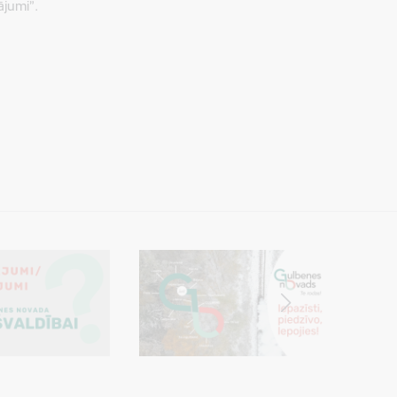
ājumi”.