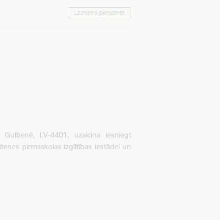
Lēmums pieņemts
Gulbenē, LV-4401, uzaicina iesniegt
nes pirmsskolas izglītības iestādei un