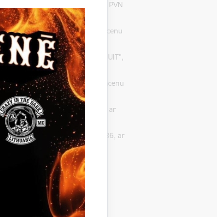
Nr. 44603001430, ar līgumcenu bez PVN
D”, reģ. Nr. 40003592976, ar līgumcenu
i” par uzvarētāju SIA „KABULETI FRUIT”,
s”, reģ. Nr. 44603001356, ar līgumcenu
A „ALTA S”, reģ. Nr. 43203003460, ar
uturus Food”, reģ. Nr. 40003348586, ar