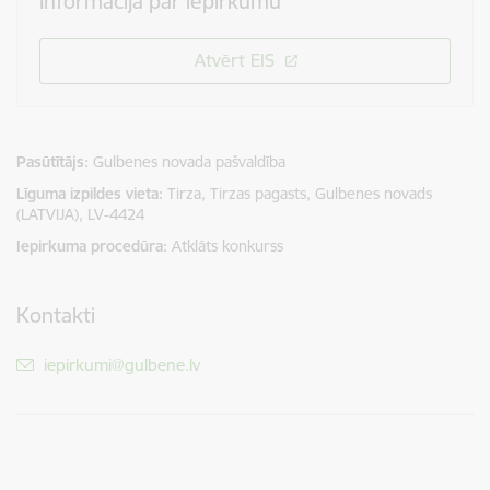
Informācija par iepirkumu
Atvērt EIS
Pasūtītājs
Gulbenes novada pašvaldība
Līguma izpildes vieta
Tirza, Tirzas pagasts, Gulbenes novads
(LATVIJA), LV-4424
Iepirkuma procedūra
Atklāts konkurss
Kontakti
E-pasts:
iepirkumi@gulbene.lv