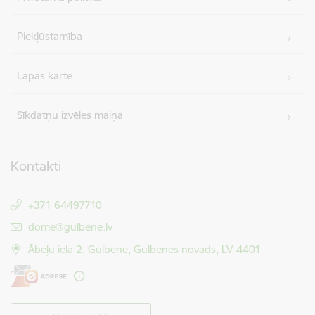
Piekļūstamība
Lapas karte
Sīkdatņu izvēles maiņa
Kontakti
+371 64497710
E-pasts:
dome@gulbene.lv
Ābeļu iela 2, Gulbene, Gulbenes novads, LV-4401