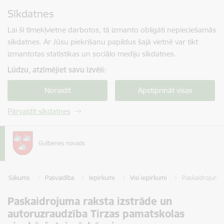
Pāriet uz lapas saturu
Sīkdatnes
Spied
lai meklētu
Enter
Lai šī tīmekļvietne darbotos, tā izmanto obligāti nepieciešamās
sīkdatnes. Ar Jūsu piekrišanu papildus šajā vietnē var tikt
izmantotas statistikas un sociālo mediju sīkdatnes.
Lūdzu, atzīmējiet savu izvēli:
Noraidīt
Apstiprināt visas
Pārvaldīt sīkdatnes
Sākums
Pašvaldība
Iepirkumi
Visi iepirkumi
Paskaidrojuma 
Paskaidrojuma raksta izstrāde un
autoruzraudzība Tirzas pamatskolas