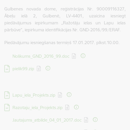
Gulbenes novada dome, reģistrācijas Nr. 90009116327,
Ābeļu ielā 2, Gulbenē, LV-4401, uzaicina iesniegt
piedāvājumus iepirkumam „Ražotāju ielas un Lapu ielas
pārbūve”, iepirkuma identifikācijas Nr. GND-2016/99/ERAF.
Piedāvājumu iesniegšanas termiņš 17.01.2017. plkst.10.00.
Lejupielādēt:
Nolikums_GND_2016_99.doc
Lejupielādēt:
pielik99.zip
Lejupielādēt:
Lapu_iela_Projekts.zip
Lejupielādēt:
Razotaju_iela_Projekts.zip
Lejupielādēt:
Jautajums_atbilde_04_01_2017.doc