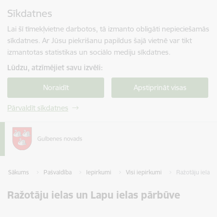
Pāriet uz lapas saturu
Sīkdatnes
Spied
lai meklētu
Enter
Lai šī tīmekļvietne darbotos, tā izmanto obligāti nepieciešamās
sīkdatnes. Ar Jūsu piekrišanu papildus šajā vietnē var tikt
izmantotas statistikas un sociālo mediju sīkdatnes.
Lūdzu, atzīmējiet savu izvēli:
Noraidīt
Apstiprināt visas
Pārvaldīt sīkdatnes
Sākums
Pašvaldība
Iepirkumi
Visi iepirkumi
Ražotāju ielas 
Ražotāju ielas un Lapu ielas pārbūve