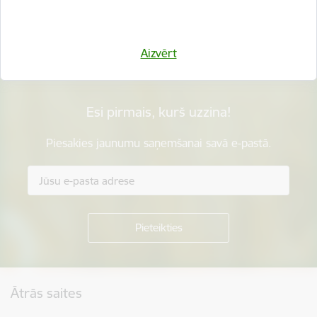
Sniegt atsauksmi
Aizvērt
Esi pirmais, kurš uzzina!
Piesakies jaunumu saņemšanai savā e-pastā.
Kājene
Ātrās saites