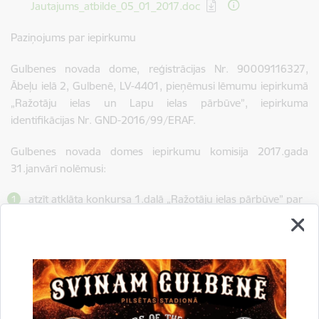
Lejupielādēt:
Jautajums_atbilde_05_01_2017.doc
Paziņojums par iepirkumu
Gulbenes novada dome, reģistrācijas Nr. 90009116327,
Ābeļu ielā 2, Gulbenē, LV-4401, pieņēmusi lēmumu iepirkumā
„Ražotāju ielas un Lapu ielas pārbūve”, iepirkuma
identifikācijas Nr. GND-2016/99/ERAF.
Gulbenes novada domes iepirkumu komisija 2017.gada
31.janvārī nolēmusi:
atzīt atklāta konkursa 1.daļā „Ražotāju ielas pārbūve” par
uzvarētāju SIA „Limbažu ceļi”, reģ. Nr. 46603000113, ar
līgumcenu bez PVN 216557,66 EUR;
atzīt atklāta konkursa 2.daļā „Lapu ielas pārbūve” par
uzvarētāju SIA „Limbažu ceļi”, reģ. Nr. 46603000113, ar
līgumcenu bez PVN 348557,98 EUR.