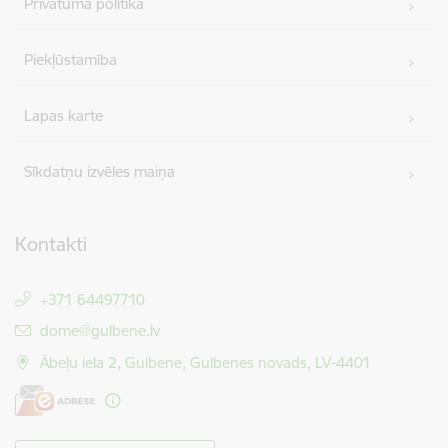
Privātuma politika
Piekļūstamība
Lapas karte
Sīkdatņu izvēles maiņa
Kontakti
+371 64497710
E-pasts:
dome@gulbene.lv
Ābeļu iela 2, Gulbene, Gulbenes novads, LV-4401