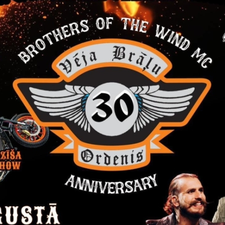
dēt:
lauja.pdf
dēt:
ojekts.pdf
ms par pieņemto lēmumu
 novada dome, reģistrācijas Nr. 90009116327, Ābeļu ielā 2,
i lēmumu iepirkumā „Saieta laukuma izveide Rankas pagastā”,
ELFLA.
 novada domes iepirkumu komisija 2016.gada 14.decembrī ir n
trūkuma dēļ.