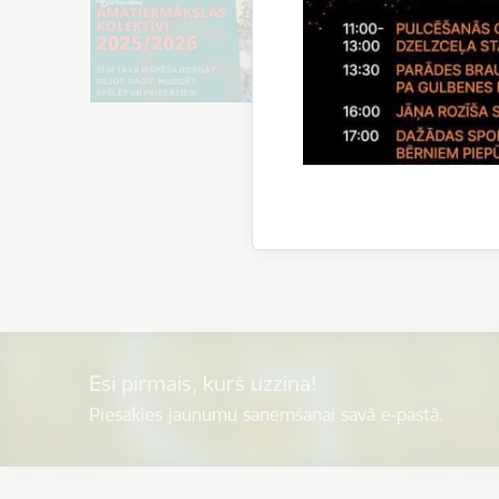
Esi pirmais, kurš uzzina!
Piesakies jaunumu saņemšanai savā e-pastā.