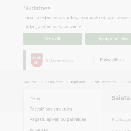
Pāriet uz lapas saturu
Sīkdatnes
Lai šī tīmekļvietne darbotos, tā izmanto obligāti nepiec
Lūdzu, atzīmējiet savu izvēli:
Noraidīt
Apstiprināt visas
Pašvaldība
Sākums
Pašvaldība
Iepirkumi
Visi iepirkumi
Sai
Saieta
Dome
Pašvaldības struktūra
Pagastu apvienību pārvaldes
Publikācija
Vakances