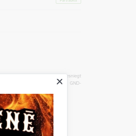
Pārtraukts
Gulbenē, LV-4401, uzaicina iesniegt
iepirkuma identifikācijas Nr. GND-