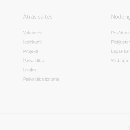
Kājene
Ātrās saites
Noderīg
Vakances
Privātuma
Iepirkumi
Piekļūsta
Projekti
Lapas kar
Pašvaldība
Sīkdatņu 
Izsoles
Pašvaldība iznomā
©