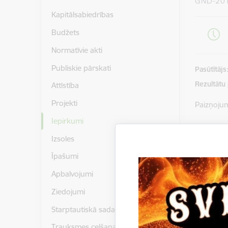
GND-20
Kapitālsabiedrības
Budžets
Normatīvie akti
Publiskie pārskati
Pasūtītājs
Rezultātu
Attīstība
Projekti
Paizņoju
Iepirkumi
Gulbenes
Izsoles
piedāvāj
2016/94/
Īpašumi
Piedāvāju
Apbalvojumi
Ziedojumi
Lejupielā
Instr
Starptautiskā sadarbība
Lejupielā
pieli
Trauksmes celšana