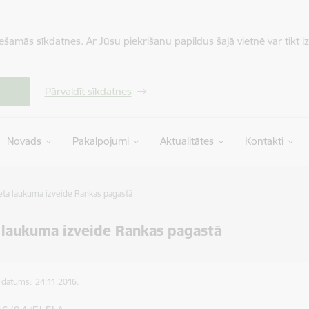
iešamās sīkdatnes. Ar Jūsu piekrišanu papildus šajā vietnē var tikt i
Pārvaldīt sīkdatnes
Novads
Pakalpojumi
Aktualitātes
Kontakti
eta laukuma izveide Rankas pagastā
 laukuma izveide Rankas pagastā
s datums:
24.11.2016.