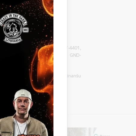
 Gulbenē, Gulbenes novadā, LV-4401,
 iepirkuma identifikācijas Nr. GND-
olēmusi pārtraukt iepirkumu finanšu