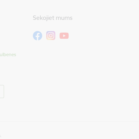
Sekojiet mums
Gulbenes
s.