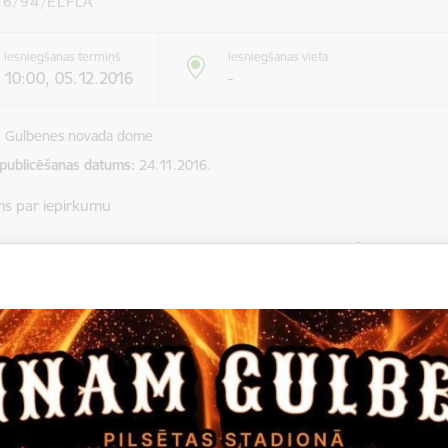
16/94/ELFLA
Iesniegšanas termiņš
Iesniegšanas vieta
10:00, 05.12.2016
-
Gulbenes novada dome
 publicēšanas datums
24.11.2016.
ms par iepirkumu
 novada dome, reģistrācijas Nr. 90009116327, Ābeļu ielā 2, 
umus iepirkumam „Saieta laukuma izveide Rankas pagastā”, 
ELFLA.
mu iesniegšanas termiņš 05.12.2016. plkst.10.00.
dēt:
ukcija_2016_94.doc
dēt:
k-94.zip