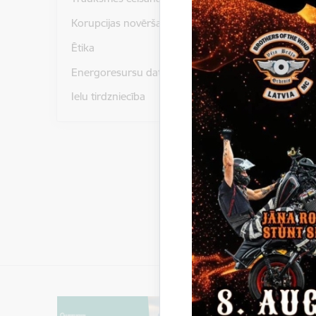
Lejupielā
Buvat
Korupcijas novēršana
Lejupielā
Ētika
Buvpr
Energoresursu dati un statistika
Paziņoju
Ielu tirdzniecība
Gulbenes
pieņēmus
2016/94/
Gulbenes
līdzekļu 