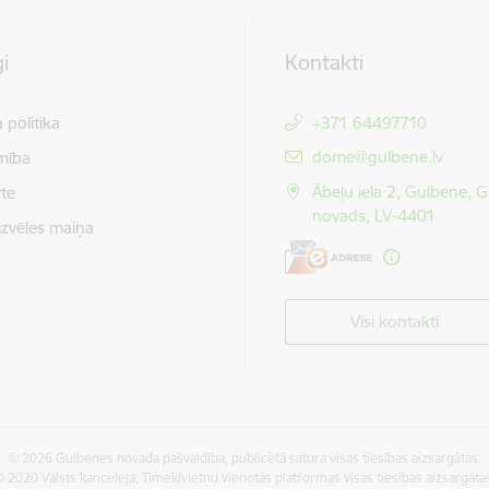
i
Kontakti
 politika
+371 64497710
E-pasts:
dome@gulbene.lv
mība
Ābeļu iela 2, Gulbene, 
te
novads, LV-4401
izvēles maiņa
Visi kontakti
© 2026 Gulbenes novada pašvaldība, publicētā satura visas tiesības aizsargātas.
 2020 Valsts kanceleja, Tīmekļvietņu vienotās platformas visas tiesības aizsargāta