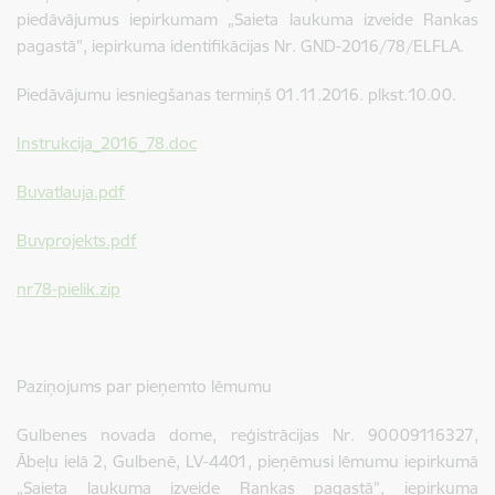
piedāvājumus iepirkumam „Saieta laukuma izveide Rankas
pagastā”, iepirkuma identifikācijas Nr. GND-2016/78/ELFLA.
Piedāvājumu iesniegšanas termiņš 01.11.2016. plkst.10.00.
Instrukcija_2016_78.doc
Buvatlauja.pdf
Buvprojekts.pdf
nr78-pielik.zip
Paziņojums par pieņemto lēmumu
Gulbenes novada dome, reģistrācijas Nr. 90009116327,
Ābeļu ielā 2, Gulbenē, LV-4401, pieņēmusi lēmumu iepirkumā
„Saieta laukuma izveide Rankas pagastā”, iepirkuma