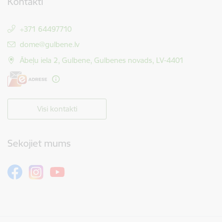
Kontakti
+371 64497710
E-pasts:
dome@gulbene.lv
Ābeļu iela 2, Gulbene, Gulbenes novads, LV-4401
Visi kontakti
Sekojiet mums