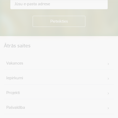
Kājene
Ātrās saites
Vakances
Iepirkumi
Projekti
Pašvaldība