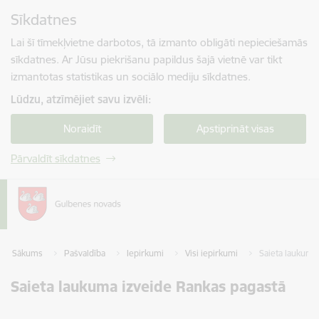
Pāriet uz lapas saturu
Sīkdatnes
Spied
lai meklētu
Enter
Lai šī tīmekļvietne darbotos, tā izmanto obligāti nepieciešamās
sīkdatnes. Ar Jūsu piekrišanu papildus šajā vietnē var tikt
izmantotas statistikas un sociālo mediju sīkdatnes.
Lūdzu, atzīmējiet savu izvēli:
Noraidīt
Apstiprināt visas
Pārvaldīt sīkdatnes
Sākums
Pašvaldība
Iepirkumi
Visi iepirkumi
Saieta laukuma
Saieta laukuma izveide Rankas pagastā