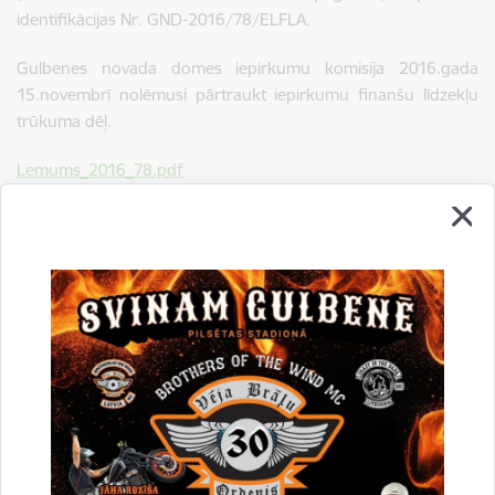
identifikācijas Nr. GND-2016/78/ELFLA.
Gulbenes novada domes iepirkumu komisija 2016.gada
15.novembrī nolēmusi pārtraukt iepirkumu finanšu līdzekļu
trūkuma dēļ.
Lemums_2016_78.pdf
Drukāt lapu
Dalīties