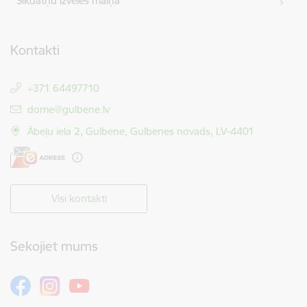
Sīkdatņu izvēles maiņa
Kontakti
+371 64497710
E-pasts:
dome@gulbene.lv
Ābeļu iela 2, Gulbene, Gulbenes novads, LV-4401
Visi kontakti
Sekojiet mums