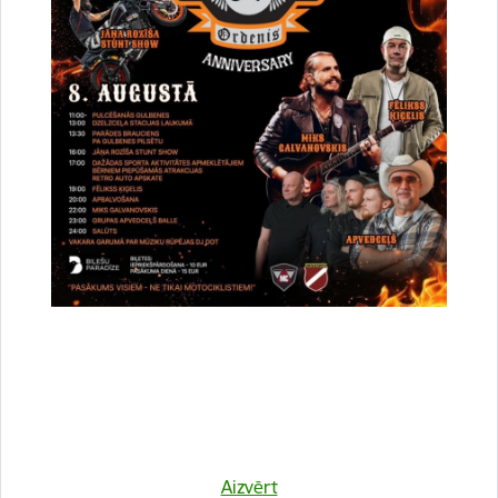
Vai šī informācija bija noderīga?
Sniegt atsauksmi
Esi pirmais, kurš uzzina!
Aizvērt