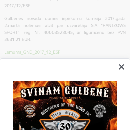
2017/12/ESF.
Gulbenes novada domes iepirkumu komisija 2017.gada
2.martā nolēmusi atzīt par uzvarētāju SIA “RANTZOWS
SPORT”, reģ. Nr. 40003528045, ar līgumcenu bez PVN
3631.21 EUR.
Lemums_GND_2017_12_ESF
Ligums_GND_2017_12_ESF.pdf
Drukāt lapu
Dalīties