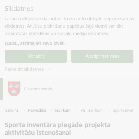
Pāriet uz lapas saturu
Sīkdatnes
Spied
lai meklētu
Enter
Lai šī tīmekļvietne darbotos, tā izmanto obligāti nepieciešamās
sīkdatnes. Ar Jūsu piekrišanu papildus šajā vietnē var tikt
izmantotas statistikas un sociālo mediju sīkdatnes.
Lūdzu, atzīmējiet savu izvēli:
Noraidīt
Apstiprināt visas
Pārvaldīt sīkdatnes
Sākums
Pašvaldība
Iepirkumi
Visi iepirkumi
Sporta inventār
Sporta inventāra piegāde projekta
aktivitāšu īstenošanai