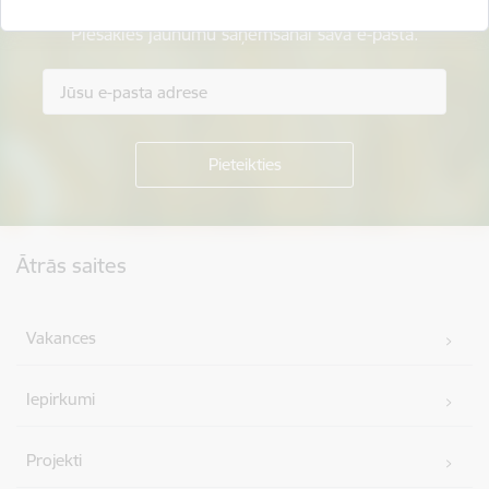
Piesakies jaunumu saņemšanai savā e-pastā.
Kājene
Ātrās saites
Vakances
Iepirkumi
Projekti