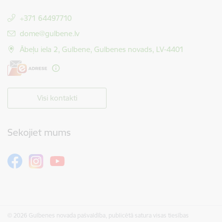
+371 64497710
E-pasts:
dome@gulbene.lv
Ābeļu iela 2, Gulbene, Gulbenes novads, LV-4401
Visi kontakti
Sekojiet mums
© 2026 Gulbenes novada pašvaldība, publicētā satura visas tiesības