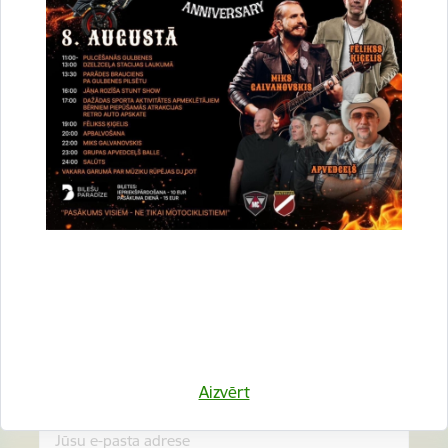
Vai šī informācija bija noderīga?
Sniegt atsauksmi
Esi pirmais, kurš uzzina!
Piesakies jaunumu saņemšanai savā e-pastā.
Aizvērt