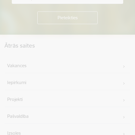
Kājene
Ātrās saites
Vakances
Iepirkumi
Projekti
Pašvaldība
Izsoles