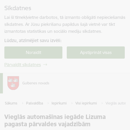
Pāriet uz lapas saturu
Sīkdatnes
Spied
lai meklētu
Enter
Lai šī tīmekļvietne darbotos, tā izmanto obligāti nepieciešamās
sīkdatnes. Ar Jūsu piekrišanu papildus šajā vietnē var tikt
izmantotas statistikas un sociālo mediju sīkdatnes.
Lūdzu, atzīmējiet savu izvēli:
Noraidīt
Apstiprināt visas
Pārvaldīt sīkdatnes
Sākums
Pašvaldība
Iepirkumi
Visi iepirkumi
Vieglās automa
Vieglās automašīnas iegāde Lizuma
pagasta pārvaldes vajadzībām