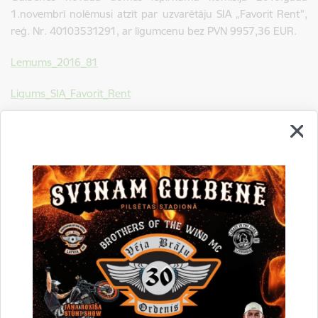
1.novembrī nolēmusi atzīt par uzvarētāju SIA „Favorit Rent”,
reģ. Nr. 40103531291, ar līgumcenu bez PVN 9957,36 EUR.
Lemums_2016_81
Ligums_SIA_Favorit_Rent
Drukāt lapu
Dalīties