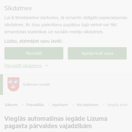
Pāriet uz lapas saturu
Sīkdatnes
Spied
lai meklētu
Enter
Lai šī tīmekļvietne darbotos, tā izmanto obligāti nepieciešamās
sīkdatnes. Ar Jūsu piekrišanu papildus šajā vietnē var tikt
izmantotas statistikas un sociālo mediju sīkdatnes.
Lūdzu, atzīmējiet savu izvēli:
Noraidīt
Apstiprināt visas
Pārvaldīt sīkdatnes
Sākums
Pašvaldība
Iepirkumi
Visi iepirkumi
Vieglās automa
Vieglās automašīnas iegāde Lizuma
pagasta pārvaldes vajadzībām