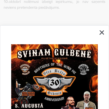
10.oktobrī nolēmusi izbeigt iepirkumu, jo nav saņemts
neviens pretendenta piedāvājums.
Drukāt lapu
Dalīties