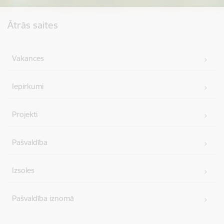
Kājene
Ātrās saites
Vakances
Iepirkumi
Projekti
Pašvaldība
Izsoles
Pašvaldība iznomā