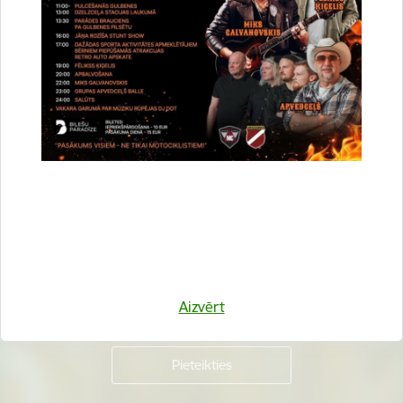
Vai šī informācija bija noderīga?
Sniegt atsauksmi
Esi pirmais, kurš uzzina!
Piesakies jaunumu saņemšanai savā e-pastā.
Aizvērt