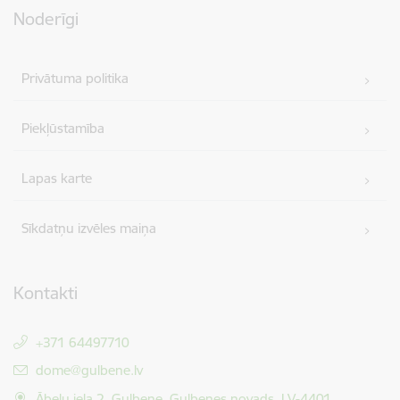
Noderīgi
Privātuma politika
Piekļūstamība
Lapas karte
Sīkdatņu izvēles maiņa
Kontakti
+371 64497710
E-pasts:
dome@gulbene.lv
Ābeļu iela 2, Gulbene, Gulbenes novads, LV-4401