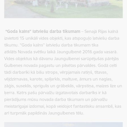
“Goda kalns” latviešu darba tikumam
– Senajā Rijas kalnā
izvietoti 15 unikāli vides objekti, kas atspoguļo latviešu darba
tikumu. “Goda kalns” latviešu darba tikumam tika
atklāts Novada svētku laikā Jaungulbenē 2016.gada vasarā.
Vides objektus kā dāvanu Jaungulbenei sarūpējušas pārējās
Gulbenes novada pagastu un pilsētas pārvaldes. Godā celti
tādi darbarīki kā bišu strops, vērpjamais ratiņš, tītavas,
vējdzirnavas, karote, spīļarkls, maltuve, āmurs un naglas,
zāģis, suseklis, sprigulis un grābeklis, vārpstiņa, maizes lize un
ķerra. Katrs pašu pārvalžu izgatavotais darbarīks ir kā
pierādījums mūsu novada darba tikumam un pārvalžu
meistarīgajai izdomai, kopā veidojot fantastisku ansambli, kas
arī turpmāk papildinās Jaungulbenes tēlu.