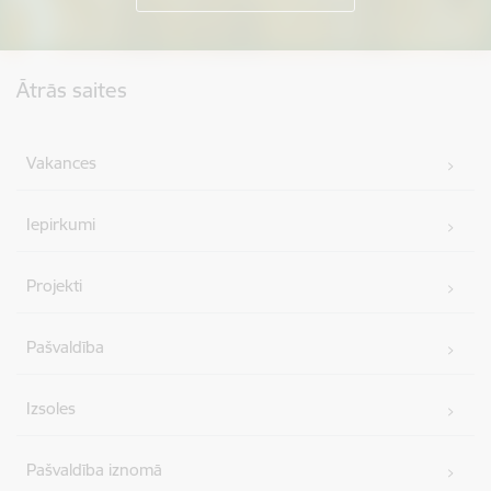
Kājene
Ātrās saites
Vakances
Iepirkumi
Projekti
Pašvaldība
Izsoles
Pašvaldība iznomā