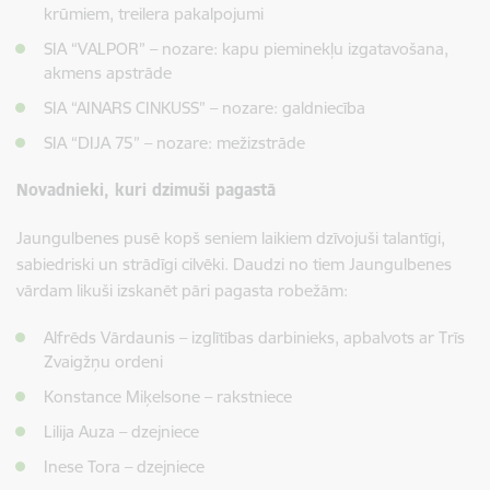
krūmiem, treilera pakalpojumi
SIA “VALPOR” – nozare: kapu pieminekļu izgatavošana,
akmens apstrāde
SIA “AINARS CINKUSS” – nozare: galdniecība
SIA “DIJA 75” – nozare: mežizstrāde
Novadnieki, kuri dzimuši pagastā
Jaungulbenes pusē kopš seniem laikiem dzīvojuši talantīgi,
sabiedriski un strādīgi cilvēki. Daudzi no tiem Jaungulbenes
vārdam likuši izskanēt pāri pagasta robežām:
Alfrēds Vārdaunis – izglītības darbinieks, apbalvots ar Trīs
Zvaigžņu ordeni
Konstance Miķelsone – rakstniece
Lilija Auza – dzejniece
Inese Tora – dzejniece