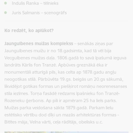
Indulis Ranka – tēlnieks
Juris Salmanis – scenogrāfs
Ko redzēt, ko aplūkot?
Jaungulbenes muižas komplekss
– senākās ziņas par
Jaungulbenes muižu ir no 18.gadsimta, kad tā vēl bija
Vecgulbenes muižas daļa. 1806.gadā to savā īpašumā ieguva
landrāts Kārlis fon Tranzē. Apbūves greznākā ēka ir
monumentāli atturīgā pils, kas celta ap 1878.gadu angļu
neogotikas stilā. Pārbūvēta 19.gs. beigās un 20.gs sākumā,
likvidējot gotikas formas un piešķirot romāņu neorenesanses
stila iezīmes. Torņa fasādē redzams īpašnieku fon Tranzē-
Rozeneku ģerbonis. Ap pili ir apmēram 25 ha liels parks.
Muižas parka veidošana sākta 1879.gadā. Parkam lielu
estētisko vērtību dod dīķi un mazās arhitektūras formas -
Bitītes māja, Velna vārti, ceļa rādītājs, obelisks u.c.