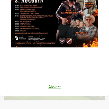
Jaungulbenes baznīcu atjaunoja. 1999.gada aprīlī par
draudzes un baznīcas labvēļu ziedotajiem līdzekļiem tika
iesvētītas vitrāžas. Vitrāžas izgatavojusi māksliniece Elga
Grīnvalde. Jaungulbenes evaņģēliski luteriskā baznīca atzīta
par vietējas nozīmes arhitektūras pieminekli.
Aizvērt