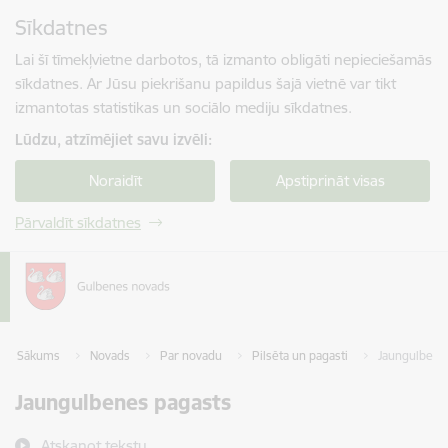
Pāriet uz lapas saturu
Sīkdatnes
Spied
lai meklētu
Enter
Lai šī tīmekļvietne darbotos, tā izmanto obligāti nepieciešamās
sīkdatnes. Ar Jūsu piekrišanu papildus šajā vietnē var tikt
izmantotas statistikas un sociālo mediju sīkdatnes.
Lūdzu, atzīmējiet savu izvēli:
Noraidīt
Apstiprināt visas
Pārvaldīt sīkdatnes
Sākums
Novads
Par novadu
Pilsēta un pagasti
Jaungulbene
Jaungulbenes pagasts
Atskaņot tekstu