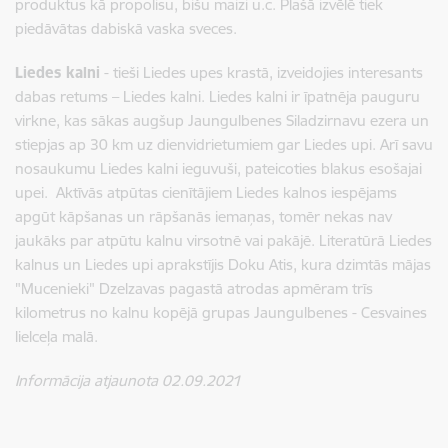
produktus kā propolisu, bišu maizi u.c. Plašā izvēlē tiek
piedāvātas dabiskā vaska sveces.
Liedes kalni
- tieši Liedes upes krastā, izveidojies interesants
dabas retums – Liedes kalni. Liedes kalni ir īpatnēja pauguru
virkne, kas sākas augšup Jaungulbenes Siladzirnavu ezera un
stiepjas ap 30 km uz dienvidrietumiem gar Liedes upi. Arī savu
nosaukumu Liedes kalni ieguvuši, pateicoties blakus esošajai
upei. Aktīvās atpūtas cienītājiem Liedes kalnos iespējams
apgūt kāpšanas un rāpšanās iemaņas, tomēr nekas nav
jaukāks par atpūtu kalnu virsotnē vai pakājē. Literatūrā Liedes
kalnus un Liedes upi aprakstījis Doku Atis, kura dzimtās mājas
"Mucenieki" Dzelzavas pagastā atrodas apmēram trīs
kilometrus no kalnu kopējā grupas Jaungulbenes - Cesvaines
lielceļa malā.
Informācija atjaunota 02.09.2021