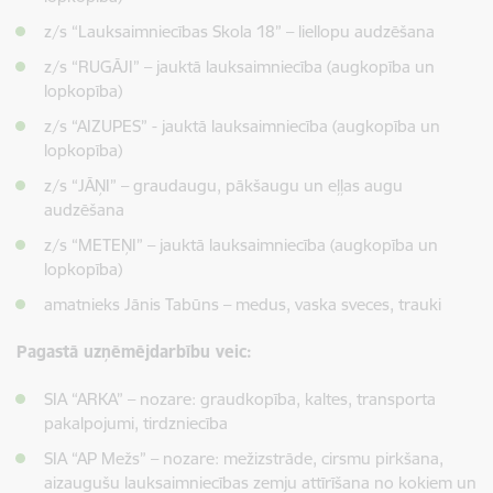
z/s “Lauksaimniecības Skola 18” – liellopu audzēšana
z/s “RUGĀJI” – jauktā lauksaimniecība (augkopība un
lopkopība)
z/s “AIZUPES” - jauktā lauksaimniecība (augkopība un
lopkopība)
z/s “JĀŅI” – graudaugu, pākšaugu un eļļas augu
audzēšana
z/s “METEŅI” – jauktā lauksaimniecība (augkopība un
lopkopība)
amatnieks Jānis Tabūns – medus, vaska sveces, trauki
Pagastā uzņēmējdarbību veic:
SIA “ARKA” – nozare: graudkopība, kaltes, transporta
pakalpojumi, tirdzniecība
SIA “AP Mežs” – nozare: mežizstrāde, cirsmu pirkšana,
aizaugušu lauksaimniecības zemju attīrīšana no kokiem un