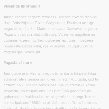
Vispārīga informācija
Jaungulbenes pagasts atrodas Gulbenes novada dienvidu
daļā. Robežojas ar Tirzas, Galgauskas, Daukstu un Līgo
pagastiem, kā arī ar Madonas novada Dzelzavas pagastu.
Pagasts atrodas robežjoslā starp Vidzemes augstieni un
Lubānas līdzenumu. Jaungulbenes lepnums ir īpatnējie,
neparastie Liedes kalni, kas kā septiņu pauguru virkne
stiepjas gar Liedes upi.
Pagasta vēsture
Jaungulbene ar visu tai piegulošo teritoriju kā patstāvīga
administratīva vienība pirmoreiz minēta 1763.gadā, kad tā
atdalīta no Gulbenes zemes īpašuma kā atsevišķa kroņa,
respektīvi, valsts īpašums. Līdz pat 1866.gada Baltijas
guberņas pašvaldību likuma pieņemšanai Jaungulbenes
zemes īpašums 16500 ha platībā atrodas Tranzē dzimtas
īpašumā. No šī gada savu laika skaitīšanu sāk Jaungulbenes