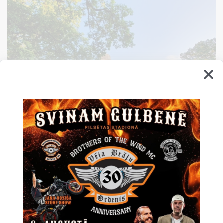
Jaungulbenes evaņģēliski luteriskā baznīca
-
atrodas Jaungulbenes muižas parkā. 1892.–1893.gadā
baznīcu cēlis Jaungulbenes muižas īpašnieks Pauls fon
Tranzē-Rozeneks. 1904.gadā viņš to lika pārbūvēt kā
laukakmeņu kapelu savas mirušās sievas Adas piemiņai.
Pēc Pirmā pasaules kara ēka netika izmantota. 1990.gadā