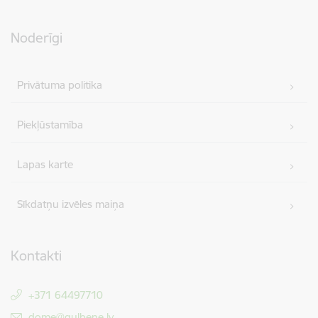
Noderīgi
Privātuma politika
Piekļūstamība
Lapas karte
Sīkdatņu izvēles maiņa
Kontakti
+371 64497710
E-pasts:
dome@gulbene.lv