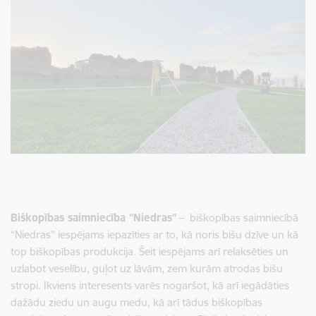
Biškopības saimniecība "Niedras"
– biškopības saimniecībā
“Niedras” iespējams iepazīties ar to, kā noris bišu dzīve un kā
top biškopības produkcija. Šeit iespējams arī relaksēties un
uzlabot veselību, guļot uz lāvām, zem kurām atrodas bišu
stropi. Ikviens interesents varēs nogaršot, kā arī iegādāties
dažādu ziedu un augu medu, kā arī tādus biškopības