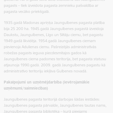
pagasts – tiek izveidota pagasta zemnieku pašvaldība ar
pagasta vecāko priekšgalā.
1935.gadā Madonas apriņķa Jaungulbenes pagasta platība
bija 25 200 ha. 1945.gadā Jaungulbenes pagastā izveidoja
Daukstu, Jaungulbenes, Līgo un Siltāju ciemu, bet pagastu
1949.gadā likvidēja. 1954.gadā Jaungulbenes ciemam
pievienoja Adulienas ciemu. Pašreizējās administratīvās
robežas pagasts ieguva piecdesmitajos gados kā
Jaungulbenes ciema padomes teritorija, bet pagasta statusu
atjaunoja 1990.gadā. 2009. gadā Jaungulbenes pagastu kā
administratīvo teritoriju iekļāva Gulbenes novadā.
Pakalpojumi un uzņēmējdarbība (ievērojamākie
uzņēmumi/saimniecības)
Jaungulbenes pagasta teritorijā darbojas šādas iestādes:
Jaungulbenes pagasta pārvalde, Jaungulbenes tautas nams,
Jaungulbenes pagasta bibliotēka – kurā pieejams