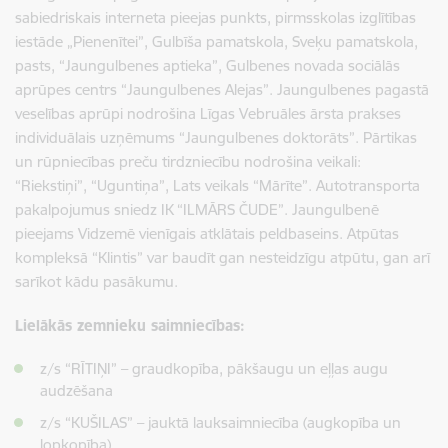
sabiedriskais interneta pieejas punkts, pirmsskolas izglītības
iestāde „Pienenītei”, Gulbīša pamatskola, Sveķu pamatskola,
pasts, “Jaungulbenes aptieka”, Gulbenes novada sociālās
aprūpes centrs “Jaungulbenes Alejas”. Jaungulbenes pagastā
veselības aprūpi nodrošina Līgas Vebruāles ārsta prakses
individuālais uzņēmums “Jaungulbenes doktorāts”. Pārtikas
un rūpniecības preču tirdzniecību nodrošina veikali:
“Riekstiņi”, “Uguntiņa”, Lats veikals “Mārīte”. Autotransporta
pakalpojumus sniedz IK “ILMĀRS ČUDE”. Jaungulbenē
pieejams Vidzemē vienīgais atklātais peldbaseins. Atpūtas
kompleksā “Klintis” var baudīt gan nesteidzīgu atpūtu, gan arī
sarīkot kādu pasākumu.
Lielākās zemnieku saimniecības:
z/s “RĪTIŅI” – graudkopība, pākšaugu un eļļas augu
audzēšana
z/s “KUŠILAS” – jauktā lauksaimniecība (augkopība un
lopkopība)