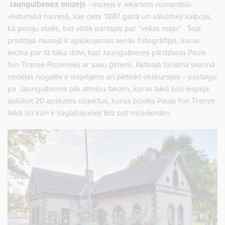
Jaungulbenes muzejs
- muzejs ir iekārtots romantiski
vēsturiskā namiņā, kas celts 1887.gadā un sākotnēji kalpojis,
kā poniju stallis, bet vēlāk pārtapis par “vešas māju” . Šajā
privātajā muzejā ir aplūkojamas senās fotogrāfijas, kuras
liecina par tā laika dzīvi, kad Jaungulbenes pilī dzīvoja Pauls
fon Tranzē-Rozeneks ar savu ģimeni. Aktīvajā tūrisma sezonā
nedēļas nogalēs ir iespējams arī pieteikt ekskursijas – pastaigu
pa Jaungulbenes pils atmiņu takām, kuras laikā būs iespēja
aplūkot 20 apskates objektus, kurus būvēja Paula fon Tranzē
laikā un kuri ir saglabājušies līdz pat mūsdienām.