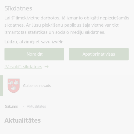
Pāriet uz lapas saturu
Sīkdatnes
Spied
lai meklētu
Enter
Lai šī tīmekļvietne darbotos, tā izmanto obligāti nepieciešamās
sīkdatnes. Ar Jūsu piekrišanu papildus šajā vietnē var tikt
izmantotas statistikas un sociālo mediju sīkdatnes.
Lūdzu, atzīmējiet savu izvēli:
Noraidīt
Apstiprināt visas
Pārvaldīt sīkdatnes
Sākums
Aktualitātes
Aktualitātes