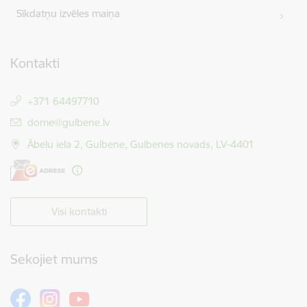
Sīkdatņu izvēles maiņa
Kontakti
+371 64497710
E-pasts:
dome@gulbene.lv
Ābeļu iela 2, Gulbene, Gulbenes novads, LV-4401
Visi kontakti
Sekojiet mums