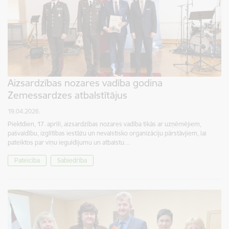
Aizsardzības nozares vadība godina
Zemessardzes atbalstītājus
19.04.2026.
Piektdien, 17. aprīlī, aizsardzības nozares vadība tikās ar uzņēmējiem,
pašvaldību, izglītības iestāžu un nevalstisko organizāciju pārstāvjiem, lai
pateiktos par viņu ieguldījumu un atbalstu…
Pateicība
Sabiedrība