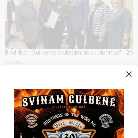
Biedrībai "Gulbenes lauksaimnieku biedrība" - 20
14.03.2023.
2023.gada 12.martā savu 20 gadu darbību atzīmēja biedrība "Gulbenes
lauksaimnieku biedrība". Gulbenes lauksaimnieku apvienība dibināta
2003.gada 12.martā. 2005.gadā apvienību pārreģistrēja par…
Pašvaldība informē
Biedrība
Lauksaimniecība
Drukāt lapu