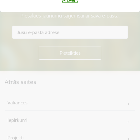
Esi pirmais, kurš uzzina!
Piesakies jaunumu saņemšanai savā e-pastā.
Kājene
Ātrās saites
Vakances
Iepirkumi
Projekti