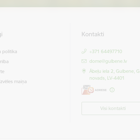
i
Kontakti
 politika
+371 64497710
E-pasts:
dome@gulbene.lv
mība
Ābeļu iela 2, Gulbene, 
te
novads, LV-4401
izvēles maiņa
Visi kontakti