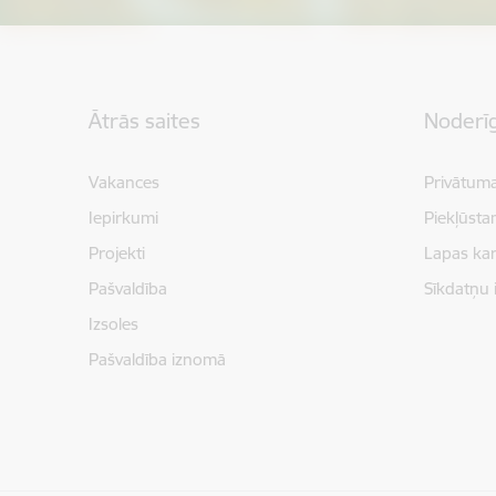
Kājene
Ātrās saites
Noderīg
Vakances
Privātuma
Iepirkumi
Piekļūsta
Projekti
Lapas kar
Pašvaldība
Sīkdatņu 
Izsoles
Pašvaldība iznomā