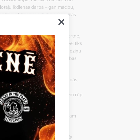
kolotāju ikdienas darbā – gan mācību,
olotājiem, kā jaunapgūtās neformālās
avu vārdu atpakaļ, Domāšanas tvertne,
rs un vēl citas aktivitātes ir un vēl tiks
 personiskajā dzīvē, lai celtu pašapziņu
mes, lai attīstītu aktīvās līdzdalības
dažādi viedokļi, līdzdalība, smiešanās,
 iedvesmošanās, jaunu ideju
ta, kas šos pedagogus vieno – viņiem rūp
ās, tāpat kā turpinās dzīve un mūžam
Komisijas atbalstu. Šī publikācija