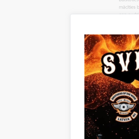
mācīties 
gan audzi
izglītība
Mācīšanās
Tver mirkl
apgūtas l
un pašvēr
prasmes u
Interesant
mēģināšan
ģenerēšan
skolēni, 
Projekts 
nemainīg
Projekts 