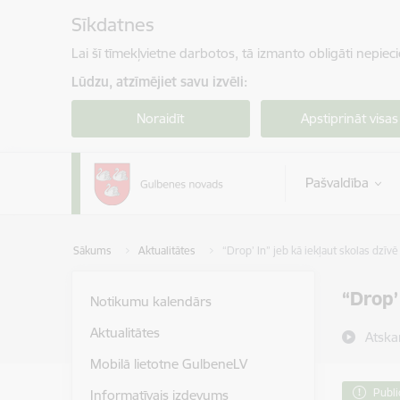
Pāriet uz lapas saturu
Sīkdatnes
Lai šī tīmekļvietne darbotos, tā izmanto obligāti nepiec
Lūdzu, atzīmējiet savu izvēli:
Noraidīt
Apstiprināt visas
Pašvaldība
Sākums
Aktualitātes
“Drop’ In” jeb kā iekļaut skolas dzīv
“Drop’
Notikumu kalendārs
Aktualitātes
Atska
Mobilā lietotne GulbeneLV
Publi
Informatīvais izdevums