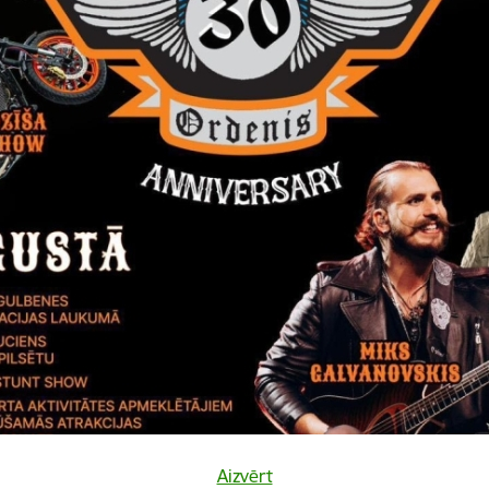
 vienīgi autora uzskatus, un Komisijai nevar uzlikt atbildību par taj
 izlietojumu.
projekta
tas tēmas
es:
Projekti
Aizvērt