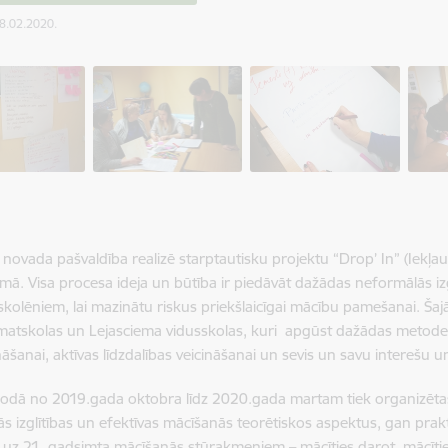
28.02.2020.
novada pašvaldība realizē starptautisku projektu “Drop’ In” (Iekļaut)
mā. Visa procesa ideja un būtība ir piedāvāt dažādas neformālās iz
kolēniem, lai mazinātu riskus priekšlaicīgai mācību pamešanai. Šajā p
matskolas un Lejasciema vidusskolas, kuri apgūst dažādas metode
āšanai, aktīvas līdzdalības veicināšanai un sevis un savu interešu u
iodā no 2019.gada oktobra līdz 2020.gada martam tiek organizētas
s izglītības un efektīvas mācīšanās teorētiskos aspektus, gan prak
s uz 21. gadsimta mācīšanās stūrakmeņiem – mācīties darot, mācītie