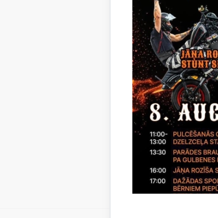
atspoguļo
iespējamo
Saistī
Aktualitāt