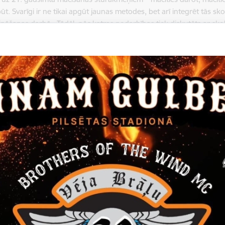
būt. Svarīgi ir ne tikai apgūt jaunas metodes, bet arī integrēt tās s
nāšanas darbā. Tādēļ, pēc katras nodarbības tiek diskutēts ar sk
s metodes var integrēt dažādos mācību priekšmetos un klases dzīvē.
 kopā, Sniega bumba, Delfu metode, Pasaules kafejnīca, Dabūt s
i, Manas prasmes, Aligatora stāsts, Profesiju karuselis, Skolas direkto
ai palīdzētu skolēniem novērtēt izglītības un mācīšanās nozīmi katra
tību katrā skolēnā, lai pilnveidotu diskusijas un komandas darba pras
n piederības sajūtu savai klasei un skolai.
s un brīžiem izaicinošs ir mācīšanās process – skolotāju diskusijas, 
a, aizdomāšanās par skolēniem un sevi, nepiekrišana, noliegums,
a - tas viss pieder pie kopīgā mācīšanās procesa. Bet ir viena lie
skola un kas notiek šeit un tagad!
turpinās. Mācīšanās un metožu izmēģināšana praksē arī vēl turpin
ās pārmaiņas.
“DROP’IN” (NR.2018-1-FR01-KA201-047884) tiek finansēts ar Eiropas 