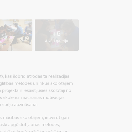
+6
Atvērt galeriju
, kas šobrīd atrodas tā realizācijas
glītības metodes un rīkus skolotājiem
rojektā ir iesaistījušies skolotāji no
s skolēnu mācīšanās motivācijas
n spēju apzināšanai.
 mācības skolotājiem, ietverot gan
tiski apgūstot jaunas metodes,
s dzīvot kopā, mācīties mācīties un