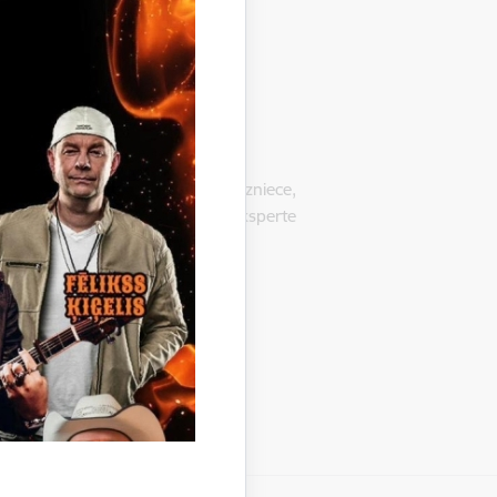
ā ietvertās informācijas jebkuru
Anita Birzniece,
 "DropIn" neformālās izglītības eksperte