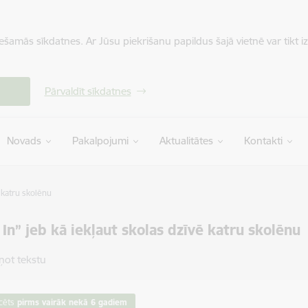
iešamās sīkdatnes. Ar Jūsu piekrišanu papildus šajā vietnē var tikt i
Pārvaldīt sīkdatnes
Novads
Pakalpojumi
Aktualitātes
Kontakti
ē katru skolēnu
 In” jeb kā iekļaut skolas dzīvē katru skolēnu
ņot tekstu
cēts
pirms vairāk nekā 6 gadiem