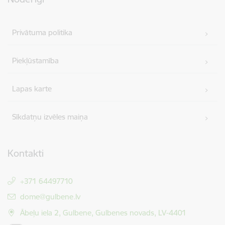
Privātuma politika
Piekļūstamība
Lapas karte
Sīkdatņu izvēles maiņa
Kontakti
+371 64497710
E-pasts:
dome@gulbene.lv
Ābeļu iela 2, Gulbene, Gulbenes novads, LV-4401