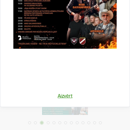
Atkritumu šķirošana
Drukāt lapu
Dalīties
Aizvērt