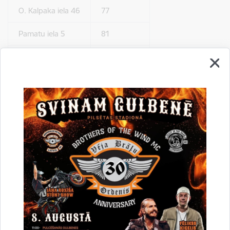
O. Kalpaka iela 46
77
Pamatu iela 5
81
Rīgas iela 39
100
113
Skolas iela 5/7
Lejupielādēt:
Atkritumu šķirošanas ceļvedis
Saistītas tēmas
Aktualitātes:
Atkritumu apsaimniekošana