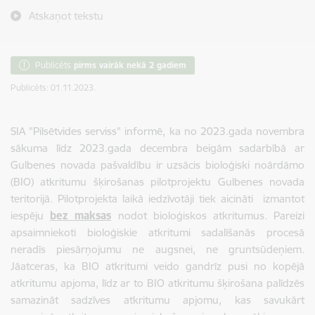
Atskaņot tekstu
Publicēts
pirms vairāk nekā 2 gadiem
Publicēts: 01.11.2023.
SIA "Pilsētvides serviss" informē, ka no 2023.gada novembra
sākuma līdz 2023.gada decembra beigām sadarbībā ar
Gulbenes novada pašvaldību ir uzsācis bioloģiski noārdāmo
(BIO) atkritumu šķirošanas pilotprojektu Gulbenes novada
teritorijā. Pilotprojekta laikā iedzīvotāji tiek aicināti izmantot
iespēju
bez maksas
nodot bioloģiskos atkritumus. Pareizi
apsaimniekoti bioloģiskie atkritumi sadalīšanās procesā
neradīs piesārņojumu ne augsnei, ne gruntsūdeņiem.
Jāatceras, ka BIO atkritumi veido gandrīz pusi no kopējā
atkritumu apjoma, līdz ar to BIO atkritumu šķirošana palīdzēs
samazināt sadzīves atkritumu apjomu, kas savukārt