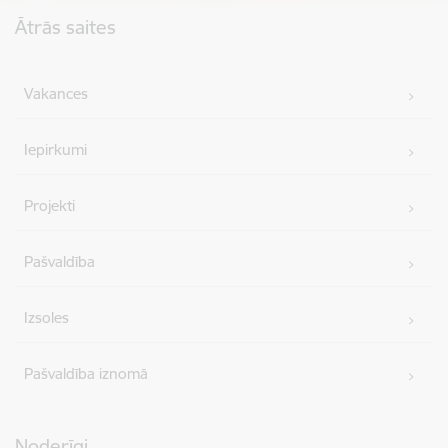
Kājene
Ātrās saites
Vakances
Iepirkumi
Projekti
Pašvaldība
Izsoles
Pašvaldība iznomā
Noderīgi