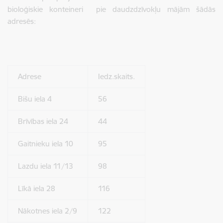
bioloģiskie konteineri pie daudzdzīvokļu mājām šādās
adresēs:
Adrese
Iedz.skaits.
Bišu iela 4
56
Brīvības iela 24
44
Gaitnieku iela 10
95
Lazdu iela 11/13
98
Līkā iela 28
116
Nākotnes iela 2/9
122