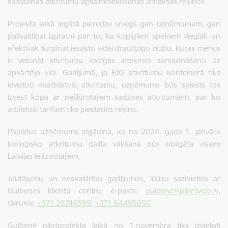
samazinās atkritumu apsaimniekošanas izmaksas rēķinos.
Projekta laikā iegūtā pieredze sniegs gan uzņēmumam, gan
pašvaldībai izpratni par to, kā kopīgiem spēkiem vieglāk un
efektīvāk turpināt iesākto videi draudzīgo rīcību, kuras mērķis
ir veicināt atkritumu kaitīgās ietekmes samazināšanu uz
apkārtējo vidi. Gadījumā, ja BIO atkritumu konteinerā tiks
ievietoti neatbilstoši atkritumu, uzņēmums būs spiests tos
izvest kopā ar nešķirotajiem sadzīves atkritumiem, par ko
atbilstoši tarifam tiks piestādīts rēķins.
Papildus uzņēmums atgādina, ka no 2024. gada 1. janvāra
bioloģisko atkritumu dalīta vākšana būs obligāta visiem
Latvijas iedzīvotājiem.
Jautājumu un neskaidrību gadījumos, lūdzu sazinieties ar
Gulbenes klientu centru: e-pasts:
gulbene@pilsetvide.lv
,
tālrunis:
+371 25749599
;
+371 64495050
.
Gulbenē pilotprojekta laikā no 1.novembra tiks izvietoti