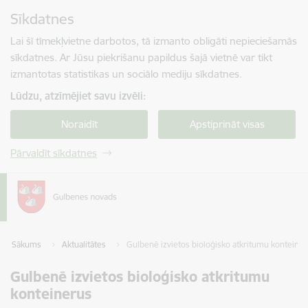
Pāriet uz lapas saturu
Sīkdatnes
Spied
lai meklētu
Enter
Lai šī tīmekļvietne darbotos, tā izmanto obligāti nepieciešamās
sīkdatnes. Ar Jūsu piekrišanu papildus šajā vietnē var tikt
izmantotas statistikas un sociālo mediju sīkdatnes.
Lūdzu, atzīmējiet savu izvēli:
Noraidīt
Apstiprināt visas
Pārvaldīt sīkdatnes
Sākums
Aktualitātes
Gulbenē izvietos bioloģisko atkritumu konteine
Gulbenē izvietos bioloģisko atkritumu
konteinerus