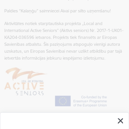
Paldies “Kalaņģu” saimniecei Aivai par silto uzņemšanu!
Aktivitātes notiek starptautiska projekta „Local and
International Active Seniors” (Aktīvs seniors) Nr. 2017-1-UK01-
KA204-036596 ietvaros. Projekts tiek finansēts ar Eiropas
Savienības atbalstu. Šis paziņojums atspoguļo vienīgi autora
uzskatus, un Eiropas Savienībai nevar uzlikt atbildību par tajā
ietvertās informācijas jebkuru iespējamo izlietojumu.