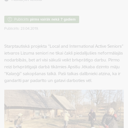
Publicēts
pirms vairāk nekā 7 gadiem
Publicēts: 23.04.2019.
Starptautiskā projekta “Local and International Active Seniors”
ietvaros Lizuma seniori ne tikai čakli piedalījušies neformālajās
nodarbībās, bet arī visi sākuši veikt brīvprātīgo darbu. Pirmo
reizi brīvprātīgajā darbā tikāmies Apsīšu Jēkaba dzimto māju
“Kalaņģi” sakopšanas talkā. Paši talkas dalībnieki atzina, ka ir
gandarīti par padarīto un gatavi darboties vēl.