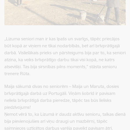
„Lizuma seniori man ir kas īpašs un svarīgs, tāpēc priecājos
būt kopā ar viņiem ne tikai nodarbībās, bet arī brīvprātīgajā
darbā. Vislielākais prieks un pārsteigums bija par to, ka seniori
atzina, ka veiks brīvprātīgo darbu tikai visi kopā, ne katrs
atsevišķi. Tas bija sirsnības pilns moments,” stāsta senioru
trenere Rūta.
Maija sākumā divas no seniorēm – Maija un Maruta, dosies
brīvprātīgajā darbā uz Portugāli. Viņām šobrīd ir pavisam
neliela brīvprātīgā darba pieredze, tāpēc tas būs lielisks
piedzīvojums!
Ņemot vērā to, ka Lizumā ir daudz aktīvu senioru, talkas dienā
bija pievienojušies arī viņu draugi un mazbērni, tāpēc
saimnieces uzticētos darbus varēja paveikt pavisam ātri.