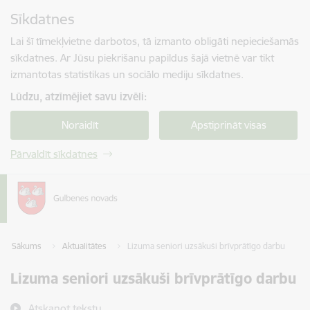
Pāriet uz lapas saturu
Sīkdatnes
Spied
lai meklētu
Enter
Lai šī tīmekļvietne darbotos, tā izmanto obligāti nepieciešamās
sīkdatnes. Ar Jūsu piekrišanu papildus šajā vietnē var tikt
izmantotas statistikas un sociālo mediju sīkdatnes.
Lūdzu, atzīmējiet savu izvēli:
Noraidīt
Apstiprināt visas
Pārvaldīt sīkdatnes
Sākums
Aktualitātes
Lizuma seniori uzsākuši brīvprātīgo darbu
Lizuma seniori uzsākuši brīvprātīgo darbu
Atskaņot tekstu