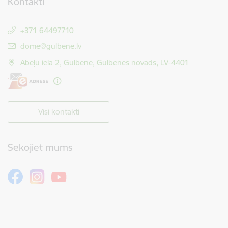
Kontakti
+371 64497710
E-pasts:
dome@gulbene.lv
Ābeļu iela 2, Gulbene, Gulbenes novads, LV-4401
Visi kontakti
Sekojiet mums