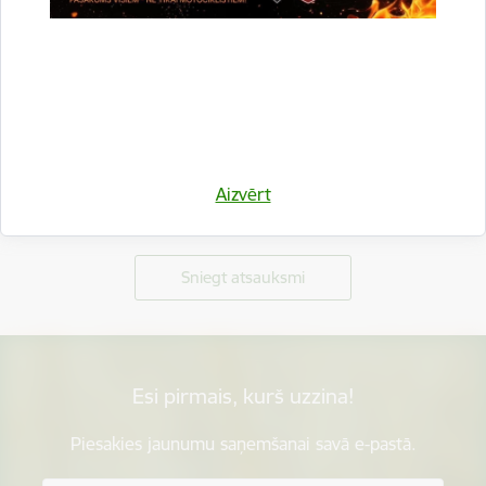
Aizvērt
Vai šī informācija bija noderīga?
Sniegt atsauksmi
Esi pirmais, kurš uzzina!
Piesakies jaunumu saņemšanai savā e-pastā.