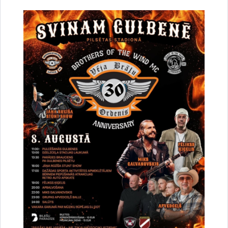
Projekta komanda
Saistītas tēmas
Aktualitātes:
Projekti
Drukāt lapu
Dalīties