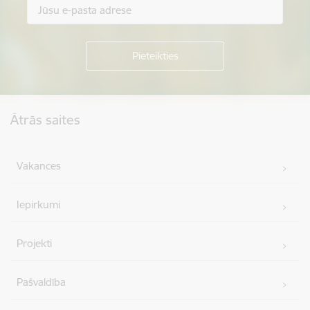
Kājene
Ātrās saites
Vakances
Iepirkumi
Projekti
Pašvaldība