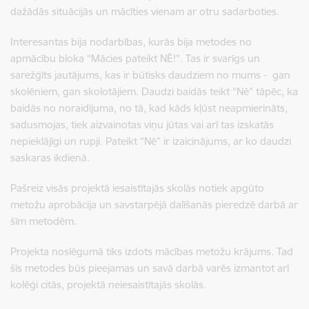
dažādās situācijās un mācīties vienam ar otru sadarboties.
Interesantas bija nodarbības, kurās bija metodes no
apmācību bloka “Mācies pateikt NĒ!”. Tas ir svarīgs un
sarežģīts jautājums, kas ir būtisks daudziem no mums - gan
skolēniem, gan skolotājiem. Daudzi baidās teikt “Nē” tāpēc, ka
baidās no noraidījuma, no tā, kad kāds kļūst neapmierināts,
sadusmojas, tiek aizvainotas viņu jūtas vai arī tas izskatās
nepieklājīgi un rupji. Pateikt “Nē” ir izaicinājums, ar ko daudzi
saskaras ikdienā.
Pašreiz visās projektā iesaistītajās skolās notiek apgūto
metožu aprobācija un savstarpējā dalīšanās pieredzē darbā ar
šīm metodēm.
Projekta noslēgumā tiks izdots mācības metožu krājums. Tad
šīs metodes būs pieejamas un savā darbā varēs izmantot arī
kolēģi citās, projektā neiesaistītajās skolās.