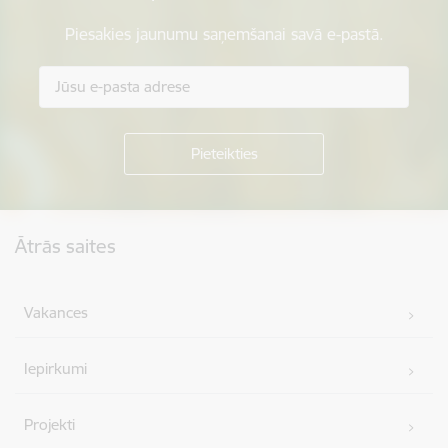
Piesakies jaunumu saņemšanai savā e-pastā.
Kājene
Ātrās saites
Vakances
Iepirkumi
Projekti