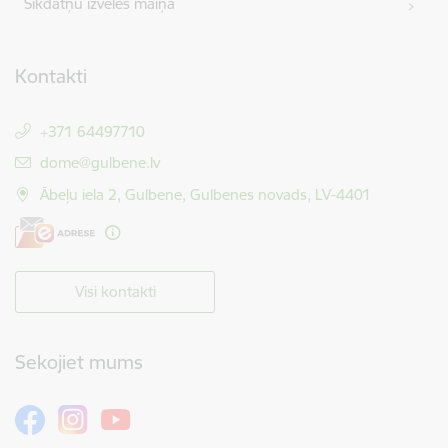
Sīkdatņu izvēles maiņa
Kontakti
+371 64497710
E-pasts:
dome@gulbene.lv
Ābeļu iela 2, Gulbene, Gulbenes novads, LV-4401
Visi kontakti
Sekojiet mums