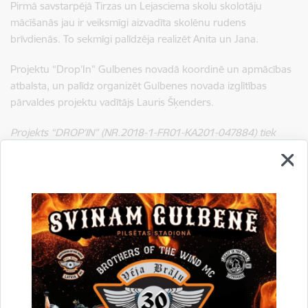
Pirmā savstarpējā Tirzas un Lejasciema skolu skolotāju
mācīšanās jau ir veiksmīgi aizvadīta skolēnu rudens
brīvdienās. To sekmīgi palīdzēja realizēt Anita un Jana.
Projektu “Drop’In” Gulbenes novadā koordinē un apmācības
atbalsta, un palīdz organizēt Gulbenes novada izglītības
pārvaldes projektu vadītājs Lauris Šķenders.
Projekts “DROP’IN” (NR.2018-1-FR01-KA201-047884) tiek
finansēts ar Eiropas Komisijas atbalstu. Šī publikācija
atspoguļo vienīgi autora uzskatus, un Komisijai nevar uzlikt
atbildību par tajā ietvertās informācijas jebkuru iespējamo
izlietojumu.