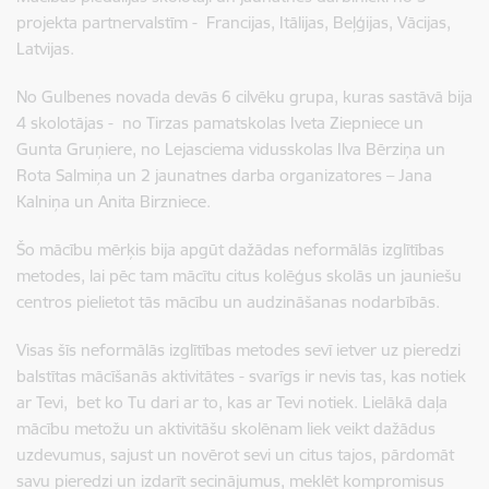
projekta partnervalstīm - Francijas, Itālijas, Beļģijas, Vācijas,
Latvijas.
No Gulbenes novada devās 6 cilvēku grupa, kuras sastāvā bija
4 skolotājas - no Tirzas pamatskolas Iveta Ziepniece un
Gunta Gruņiere, no Lejasciema vidusskolas Ilva Bērziņa un
Rota Salmiņa un 2 jaunatnes darba organizatores – Jana
Kalniņa un Anita Birzniece.
Šo mācību mērķis bija apgūt dažādas neformālās izglītības
metodes, lai pēc tam mācītu citus kolēģus skolās un jauniešu
centros pielietot tās mācību un audzināšanas nodarbībās.
Visas šīs neformālās izglītības metodes sevī ietver uz pieredzi
balstītas mācīšanās aktivitātes - svarīgs ir nevis tas, kas notiek
ar Tevi, bet ko Tu dari ar to, kas ar Tevi notiek. Lielākā daļa
mācību metožu un aktivitāšu skolēnam liek veikt dažādus
uzdevumus, sajust un novērot sevi un citus tajos, pārdomāt
savu pieredzi un izdarīt secinājumus, meklēt kompromisus