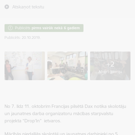
Atskaņot tekstu
Publicēts
pirms vairāk nekā 6 gadiem
Publicēts: 20.10.2019.
+2
Atvērt galeriju
No 7. līdz 11. oktobrim Francijas pilsētā Dax notika skolotāju
un jaunatnes darba organizatoru mācības starpvalstu
projekta “Drop’In” ietvaros.
Mācībās piedalījās skolotāji un jaunatnes darbinieki no 5