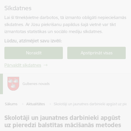
Pāriet uz lapas saturu
Sīkdatnes
Spied
lai meklētu
Enter
Lai šī tīmekļvietne darbotos, tā izmanto obligāti nepieciešamās
sīkdatnes. Ar Jūsu piekrišanu papildus šajā vietnē var tikt
izmantotas statistikas un sociālo mediju sīkdatnes.
Lūdzu, atzīmējiet savu izvēli:
Noraidīt
Apstiprināt visas
Pārvaldīt sīkdatnes
Sākums
Aktualitātes
Skolotāji un jaunatnes darbinieki apgūst uz pier
Skolotāji un jaunatnes darbinieki apgūst
uz pieredzi balstītas mācīšanās metodes