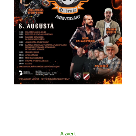
Ilva un Rota
Saistītas tēmas
Aktualitātes:
Projekti
Drukāt lapu
Dalīties
Aizvērt