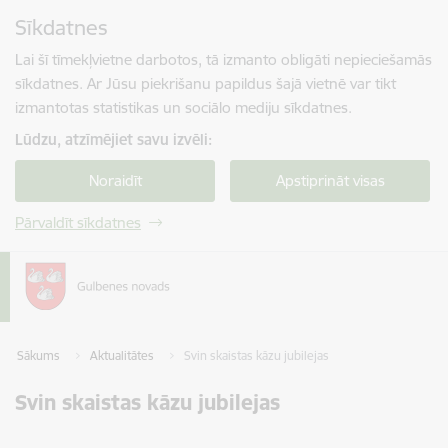
Pāriet uz lapas saturu
Sīkdatnes
Spied
lai meklētu
Enter
Lai šī tīmekļvietne darbotos, tā izmanto obligāti nepieciešamās
sīkdatnes. Ar Jūsu piekrišanu papildus šajā vietnē var tikt
izmantotas statistikas un sociālo mediju sīkdatnes.
Lūdzu, atzīmējiet savu izvēli:
Noraidīt
Apstiprināt visas
Pārvaldīt sīkdatnes
Sākums
Aktualitātes
Svin skaistas kāzu jubilejas
Svin skaistas kāzu jubilejas