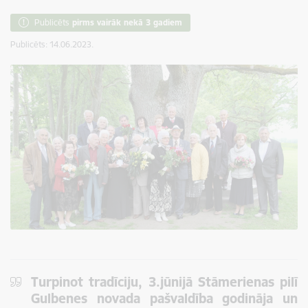
Publicēts
pirms vairāk nekā 3 gadiem
Publicēts: 14.06.2023.
Turpinot tradīciju, 3.jūnijā Stāmerienas pilī
Gulbenes novada pašvaldība godināja un