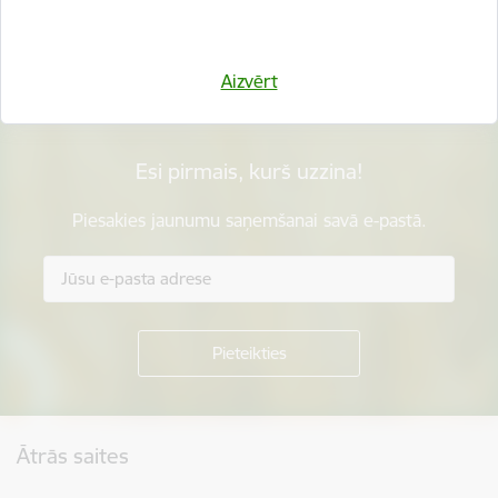
Sniegt atsauksmi
Aizvērt
Esi pirmais, kurš uzzina!
Piesakies jaunumu saņemšanai savā e-pastā.
Kājene
Ātrās saites