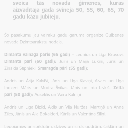
sveica tās novada ģimenes, kuras
aizvadītajā gadā svinēja 50, 55, 60, 65, 70
gadu kāzu jubileju.
Šo pasākumu jau vairāku gadu garumā organizē Gulbenes
novada Dzimtsarakstu nodaļa.
Dimanta vainaga pāris (65 gadi) –
Leonīds un Līga Brosovi.
Dimanta pāri (60 gadi):
Juris un Maija Lūkini, Juris un
Zinaida Stīpnieki.
Smaragda pāri (55 gadi):
Andris un Ārija Kalvīši, Jānis un Līga Kļaviņi, Aivars un Līga
Indzeri, Māris un Modra Švikas, Jānis un Inta Livkiši.
Zelta
pāri (50 gadi):
Auseklis un Vaira Kalniņi
Andris un Līga Biziki, Aldis un Vija Nuržas, Mārtiņš un Anna
Zīles, Jānis un Aija Bokalderi, Kārlis un Valentīna Siliņi.
Lepojamies ar spēcīgām, dzīves un sirds gudrām, čaklām un