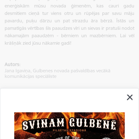
enerģiskām mūsu novada ģimenēm, kas cauri gadu
desmitiem cieņā tur viens otru un rūpējas par savu māju
pavardu, puķu dārzu un pat strazdu āra bērzā. Īstās un
pamatīgās vērtības šīs paaudzes vīri un sievas ir pratuši nodot
nākamajām paaudzēm - bērniem un mazbērniem. Lai vēl
krāšņāk zied jūsu nākamie gadi!
Autors:
Jana Igaviņa, Gulbenes novada pašvaldības vecākā
komunikācijas speciāliste
Saistītas tēmas
Aktualitātes:
Dzimtsarakstu nodaļa
Kāzu jubilejas
Pašvaldība informē