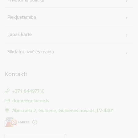
Piekļūstamība
Lapas karte
Sīkdatņu izvēles maiņa
Kontakti
+371 64497710
E-pasts:
dome@gulbene.lv
Ābeļu iela 2, Gulbene, Gulbenes novads, LV-4401