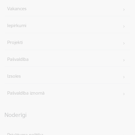
Vakances
Iepirkumi
Projekti
Pašvaldība
Izsoles
Pašvaldība iznomā
Noderīgi
Privātuma politika