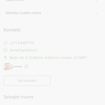
Sīkdatņu izvēles maiņa
Kontakti
+371 64497710
E-pasts:
dome@gulbene.lv
Ābeļu iela 2, Gulbene, Gulbenes novads, LV-4401
Visi kontakti
Sekojiet mums