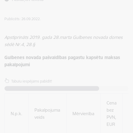
Publicēts: 26.09.2022.
Apstiprināts 2019. gada 28.marta Gulbenes novada domes
sēdē Nr.4, 28.§
Gulbenes novada pašvaldības pagastu kapsētu maksas
pakalpojumi
Tabulu iespējams pabīdīt!
Cena
P
Pakalpojuma
bez
N.p.k.
Mērvienība
veids
PVN,
E
EUR