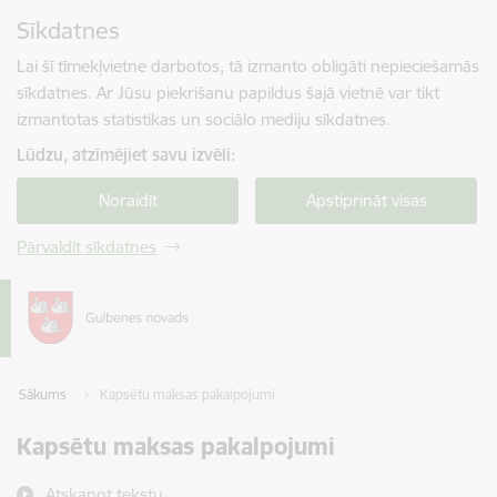
Pāriet uz lapas saturu
Sīkdatnes
Spied
lai meklētu
Enter
Lai šī tīmekļvietne darbotos, tā izmanto obligāti nepieciešamās
sīkdatnes. Ar Jūsu piekrišanu papildus šajā vietnē var tikt
izmantotas statistikas un sociālo mediju sīkdatnes.
Lūdzu, atzīmējiet savu izvēli:
Noraidīt
Apstiprināt visas
Pārvaldīt sīkdatnes
Sākums
Kapsētu maksas pakalpojumi
Kapsētu maksas pakalpojumi
Atskaņot tekstu