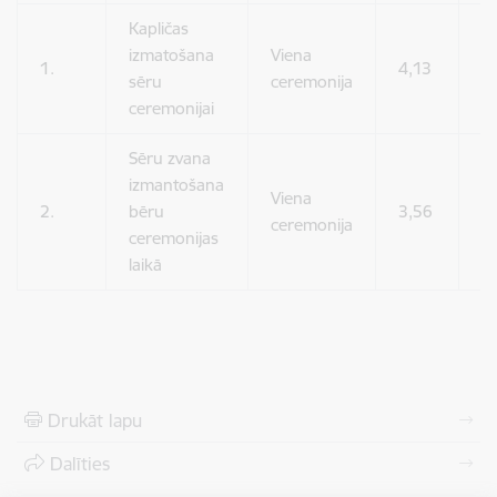
Kapličas
izmatošana
Viena
1.
4,13
0
sēru
ceremonija
ceremonijai
Sēru zvana
izmantošana
Viena
2.
bēru
3,56
0
ceremonija
ceremonijas
laikā
Drukāt lapu
Dalīties