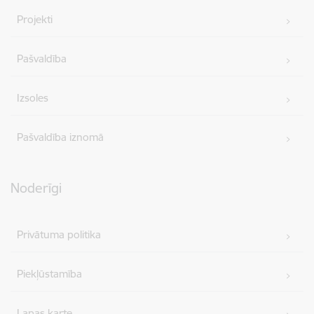
Projekti
Pašvaldība
Izsoles
Pašvaldība iznomā
Noderīgi
Privātuma politika
Piekļūstamība
Lapas karte