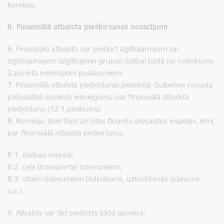
komisija.
II. Finansiālā atbalsta piešķiršanas nosacījumi
6. Finansiālo atbalstu var piešķirt izglītojamajam vai
izglītojamajiem (izglītojamo grupai) dalībai kādā no noteikumu
2.punktā minētajiem pasākumiem.
7. Finansiālā atbalsta piešķiršanai pieteicējs Gulbenes novada
pašvaldībā iesniedz iesniegumu par finansiālā atbalsta
piešķiršanu (12.1.pielikums).
8. Komisija, izvērtējot arī citas finanšu piesaistes iespējas, lemj
par finansiālā atbalsta piešķiršanu:
8.1. dalības maksai;
8.2. ceļa (transporta) izdevumiem;
8.3. citiem izdevumiem (ēdināšana, uzturēšanās izdevumi
u.c.).
9. Atbalsts var tikt piešķirts šādā apmērā: