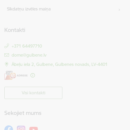
Sīkdatņu izvēles maiņa
Kontakti
+371 64497710
E-pasts:
dome@gulbene.lv
Ābeļu iela 2, Gulbene, Gulbenes novads, LV-4401
Visi kontakti
Sekojiet mums