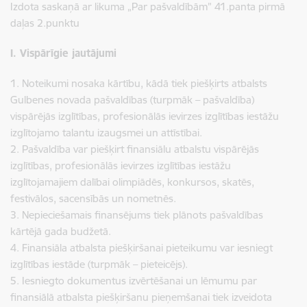
Izdota saskaņā ar likuma „Par pašvaldībām” 41.panta pirmā
daļas 2.punktu
I. Vispārīgie jautājumi
1. Noteikumi nosaka kārtību, kādā tiek piešķirts atbalsts
Gulbenes novada pašvaldības (turpmāk – pašvaldība)
vispārējās izglītības, profesionālās ievirzes izglītības iestāžu
izglītojamo talantu izaugsmei un attīstībai.
2. Pašvaldība var piešķirt finansiālu atbalstu vispārējās
izglītības, profesionālās ievirzes izglītības iestāžu
izglītojamajiem dalībai olimpiādēs, konkursos, skatēs,
festivālos, sacensībās un nometnēs.
3. Nepieciešamais finansējums tiek plānots pašvaldības
kārtējā gada budžetā.
4. Finansiāla atbalsta piešķiršanai pieteikumu var iesniegt
izglītības iestāde (turpmāk – pieteicējs).
5. Iesniegto dokumentus izvērtēšanai un lēmumu par
finansiālā atbalsta piešķiršanu pieņemšanai tiek izveidota