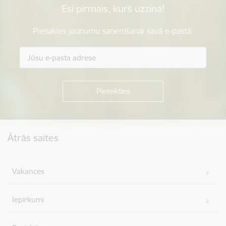
Esi pirmais, kurš uzzina!
Piesakies jaunumu saņemšanai savā e-pastā.
Kājene
Ātrās saites
Vakances
Iepirkumi