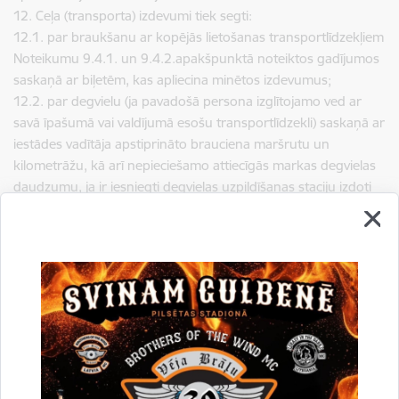
12. Ceļa (transporta) izdevumi tiek segti:
12.1. par braukšanu ar kopējās lietošanas transportlīdzekļiem
Noteikumu 9.4.1. un 9.4.2.apakšpunktā noteiktos gadījumos
saskaņā ar biļetēm, kas apliecina minētos izdevumus;
12.2. par degvielu (ja pavadošā persona izglītojamo ved ar
savā īpašumā vai valdījumā esošu transportlīdzekli) saskaņā ar
iestādes vadītāja apstiprināto brauciena maršrutu un
kilometrāžu, kā arī nepieciešamo attiecīgās markas degvielas
daudzumu, ja ir iesniegti degvielas uzpildīšanas staciju izdoti
dokumenti (piemēram, kvītis, čeki), kas apliecina minētos
izdevumus.
13. Ja iestāde nenodrošina izglītojamo un pavadošās
personas (ja pavadošajai personai ir piešķirts finansējums
ēdināšanai) ēdināšanu, ēdināšanu nodrošina pavadošā
persona piešķirtā finansējuma ietvaros, atbilstoši Noteikumu
9.2.apakšpunktā noteiktajam apmēram vienai personai.
Ēdināšanas izdevumi tiek izmaksāti pavadošajai personai
avansā. Pavadošā persona iesniedz Gulbenes novada