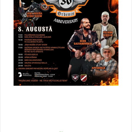
pašvaldības Grāmatvedības nodaļā atskaiti par finansējuma
izlietojumu.
14. Uzskaiti un kontroli par šo noteikumu ietvaros piešķirtā
līdzfinansējuma izlietošanu veic Gulbenes novada pašvaldības
Grāmatvedības nodaļa.
IV. Komisijas izveide, darbība organizācija
15. Komisiju 3 (trīs) locekļu sastāvā izveido ar pašvaldības
izpilddirektora rīkojumu.
16. Komisijas sastāvā iekļauj Gulbenes novada Izglītības
pārvaldes, Gulbenes novada pašvaldības Juridiskās nodaļas
un Ekonomikas nodaļas speciālistus.
17. Komisijas sēdes ir slēgtas.
18. Komisijas darbu vada komisijas priekšsēdētājs. Komisijas
priekšsēdētāja prombūtnes laikā, komisijas darbu vada
komisijas priekšsēdētāja vietnieks.
19. Komisijas sēdes tiek sasauktas pēc nepieciešamības, bet
ne vēlāk kā 5 (piecu) darba dienu laikā pēc noteikumu