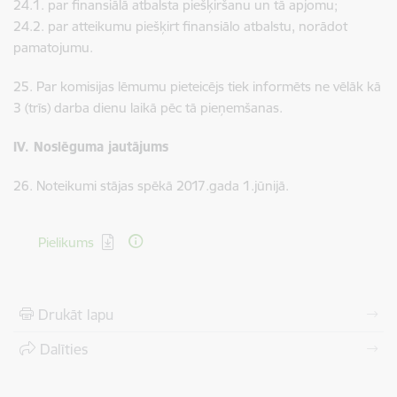
24.1. par finansiālā atbalsta piešķiršanu un tā apjomu;
24.2. par atteikumu piešķirt finansiālo atbalstu, norādot
pamatojumu.
25. Par komisijas lēmumu pieteicējs tiek informēts ne vēlāk kā
3 (trīs) darba dienu laikā pēc tā pieņemšanas.
IV. Noslēguma jautājums
26. Noteikumi stājas spēkā 2017.gada 1.jūnijā.
Lejupielādēt:
Pielikums
Drukāt lapu
Dalīties