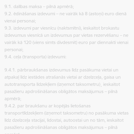
9.1. dalības maksa – pilnā apmērā;
9.2. ēdināšanas izdevumi – ne vairāk kā 8 (astoņi) euro dienā
vienai personai;
9.3. izdevumi par viesnīcu (naktsmītni), ieskaitot brokastu
izdevumus viesnīcā un izdevumus par vietas rezervēšanu – ne
vairāk kā 120 (viens simts divdesmit) euro par diennakti vienai
personai;
9.4. ceļa (transporta) izdevumi:
9.4.1. pārbraukšanas izdevumus līdz pasākuma vietai un
atpakaļ līdz iestādes atrašanās vietai ar dzelzceļa, gaisa un
autotransporta līdzekļiem (izņemot taksometru)¸ ieskaitot
pasažieru apdrošināšanas obligātos maksājumus – pilnā
apmērā;
9.4.2. par braukšanu ar kopējās lietošanas
transportlīdzekļiem (izņemot taksometru) no pasākuma vietas
līdz dzelzceļa stacijai, lidostai, autoostai un no tām, ieskaitot
pasažieru apdrošināšanas obligātos maksājumus – pilnā