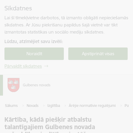
Pāriet uz lapas saturu
Sīkdatnes
Spied
lai meklētu
Enter
Lai šī tīmekļvietne darbotos, tā izmanto obligāti nepieciešamās
sīkdatnes. Ar Jūsu piekrišanu papildus šajā vietnē var tikt
izmantotas statistikas un sociālo mediju sīkdatnes.
Lūdzu, atzīmējiet savu izvēli:
Noraidīt
Apstiprināt visas
Pārvaldīt sīkdatnes
Sākums
Novads
Izglītība
Ārējie normatīvie regulējumi
Pašva
Kārtība, kādā piešķir atbalstu
talantīgajiem Gulbenes novada