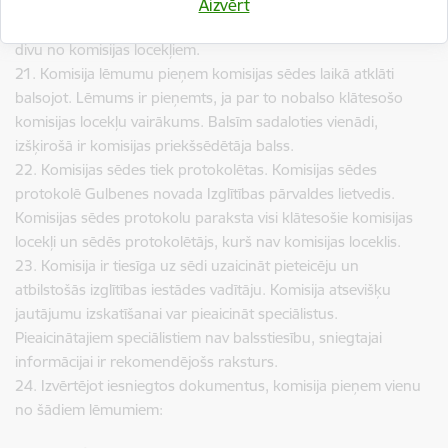
7.punktā noteikto dokumentu saņemšanas.
Aizvērt
20. Komisija ir lemttiesīga, ja tās sēdē piedalās ne mazāk kā
divu no komisijas locekļiem.
21. Komisija lēmumu pieņem komisijas sēdes laikā atklāti
balsojot. Lēmums ir pieņemts, ja par to nobalso klātesošo
komisijas locekļu vairākums. Balsīm sadaloties vienādi,
izšķirošā ir komisijas priekšsēdētāja balss.
22. Komisijas sēdes tiek protokolētas. Komisijas sēdes
protokolē Gulbenes novada Izglītības pārvaldes lietvedis.
Komisijas sēdes protokolu paraksta visi klātesošie komisijas
locekļi un sēdēs protokolētājs, kurš nav komisijas loceklis.
23. Komisija ir tiesīga uz sēdi uzaicināt pieteicēju un
atbilstošās izglītības iestādes vadītāju. Komisija atsevišķu
jautājumu izskatīšanai var pieaicināt speciālistus.
Pieaicinātajiem speciālistiem nav balsstiesību, sniegtajai
informācijai ir rekomendējošs raksturs.
24. Izvērtējot iesniegtos dokumentus, komisija pieņem vienu
no šādiem lēmumiem: