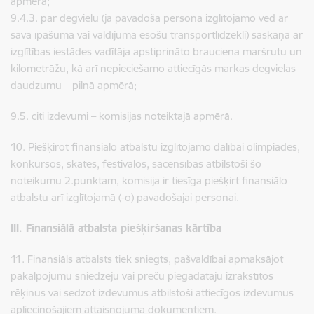
apmērā;
9.4.3. par degvielu (ja pavadošā persona izglītojamo ved ar
savā īpašumā vai valdījumā esošu transportlīdzekli) saskaņā ar
izglītības iestādes vadītāja apstiprināto brauciena maršrutu un
kilometrāžu, kā arī nepieciešamo attiecīgās markas degvielas
daudzumu – pilnā apmērā;
9.5. citi izdevumi – komisijas noteiktajā apmērā.
10. Piešķirot finansiālo atbalstu izglītojamo dalībai olimpiādēs,
konkursos, skatēs, festivālos, sacensībās atbilstoši šo
noteikumu 2.punktam, komisija ir tiesīga piešķirt finansiālo
atbalstu arī izglītojamā (-o) pavadošajai personai.
III. Finansiālā atbalsta piešķiršanas kārtība
11. Finansiāls atbalsts tiek sniegts, pašvaldībai apmaksājot
pakalpojumu sniedzēju vai preču piegādātāju izrakstītos
rēķinus vai sedzot izdevumus atbilstoši attiecīgos izdevumus
apliecinošajiem attaisnojuma dokumentiem.