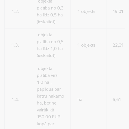
objekta
platība no 0,3
1.2.
1 objekts
19,01
ha līdz 0,5 ha
(ieskaitot)
objekta
platība no 0,5
1.3.
1 objekts
22,31
ha līdz 1,0 ha
(ieskaitot)
objekta
platība virs
1,0 ha ,
papildus par
katru nākamo
1.4.
ha
6,61
ha, bet ne
vairāk kā
150,00 EUR
kopā par