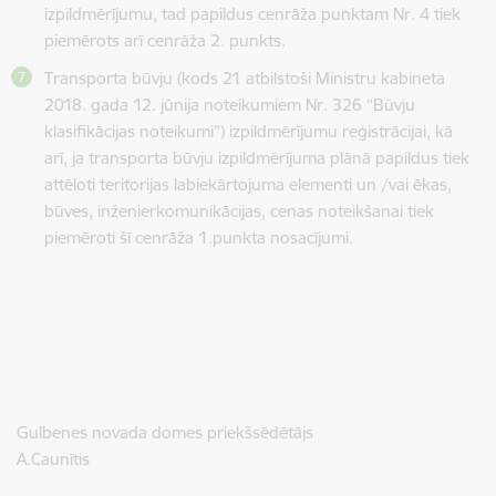
izpildmērījumu, tad papildus cenrāža punktam Nr. 4 tiek
piemērots arī cenrāža 2. punkts.
Transporta būvju (kods 21 atbilstoši Ministru kabineta
2018. gada 12. jūnija noteikumiem Nr. 326 “Būvju
klasifikācijas noteikumi”) izpildmērījumu reģistrācijai, kā
arī, ja transporta būvju izpildmērījuma plānā papildus tiek
attēloti teritorijas labiekārtojuma elementi un /vai ēkas,
būves, inženierkomunikācijas, cenas noteikšanai tiek
piemēroti šī cenrāža 1.punkta nosacījumi.
Gulbenes novada domes priekšsēdētājs
A.Caunītis