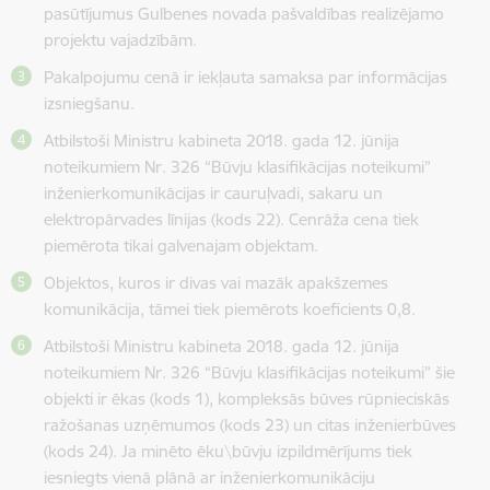
pasūtījumus Gulbenes novada pašvaldības realizējamo
projektu vajadzībām.
Pakalpojumu cenā ir iekļauta samaksa par informācijas
izsniegšanu.
Atbilstoši Ministru kabineta 2018. gada 12. jūnija
noteikumiem Nr. 326 “Būvju klasifikācijas noteikumi”
inženierkomunikācijas ir cauruļvadi, sakaru un
elektropārvades līnijas (kods 22). Cenrāža cena tiek
piemērota tikai galvenajam objektam.
Objektos, kuros ir divas vai mazāk apakšzemes
komunikācija, tāmei tiek piemērots koeficients 0,8.
Atbilstoši Ministru kabineta 2018. gada 12. jūnija
noteikumiem Nr. 326 “Būvju klasifikācijas noteikumi” šie
objekti ir ēkas (kods 1), kompleksās būves rūpnieciskās
ražošanas uzņēmumos (kods 23) un citas inženierbūves
(kods 24). Ja minēto ēku\būvju izpildmērījums tiek
iesniegts vienā plānā ar inženierkomunikāciju