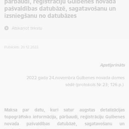
pārbaudi, reģistrāciju Gulbenes novada
pašvaldības datubāzē, sagatavošanu un
izsniegšanu no datubāzes
Atskaņot tekstu
Publicēts: 20.12.2022.
Apstiprināts
2022 gada 24.novembra Gulbenes novada domes
sēdē
(protokols Nr.23; 126.p.)
Maksa par datu, kuri satur augstas detalizācijas
topogrāfisko informāciju, pārbaudi, reģistrāciju Gulbenes
novada pašvaldības datubāzē,
sagatavošanu un