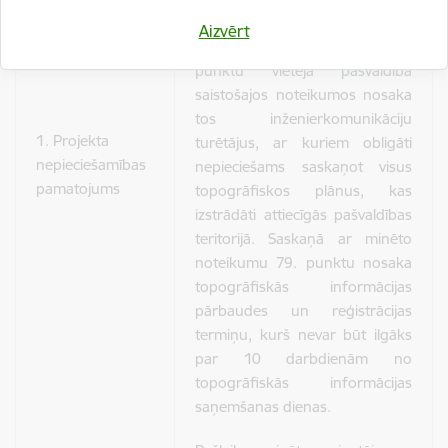
informācijas un tās centrālās
Aizvērt
datubāzes noteikumi” 69.
punktu vietējā pašvaldība
saistošajos noteikumos nosaka
tos inženierkomunikāciju
1. Projekta
turētājus, ar kuriem obligāti
nepieciešamības
nepieciešams saskaņot visus
pamatojums
topogrāfiskos plānus, kas
izstrādāti attiecīgās pašvaldības
teritorijā. Saskaņā ar minēto
noteikumu 79. punktu nosaka
topogrāfiskās informācijas
pārbaudes un reģistrācijas
termiņu, kurš nevar būt ilgāks
par 10 darbdienām no
topogrāfiskās informācijas
saņemšanas dienas.