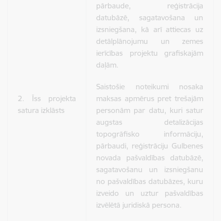
pārbaude, reģistrācija
datubāzē, sagatavošana un
izsniegšana, kā arī attiecas uz
detālplānojumu un zemes
ierīcības projektu grafiskajām
daļām.
Saistošie noteikumi nosaka
2. Īss projekta
maksas apmērus pret trešajām
satura izklāsts
personām par datu, kuri satur
augstas detalizācijas
topogrāfisko informāciju,
pārbaudi, reģistrāciju Gulbenes
novada pašvaldības datubāzē,
sagatavošanu un izsniegšanu
no pašvaldības datubāzes, kuru
izveido un uztur pašvaldības
izvēlētā juridiskā persona.