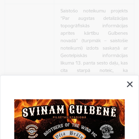
Saistošo noteikumu projekts
“Par augstas detalizācijas
topogrāfiskās informācijas
aprites kārtību Gulbenes
novadā” (turpmāk – saistošie
noteikumi) izdots saskaņā ar
Ģeotelpiskās informācijas
likuma 13. panta sesto daļu, kas
cita starpā noteic, ka
pašvaldības dome nosaka
augstas detalizācijas
topogrāfiskās informācijas
iesniegšanas un pieņemšanas
kārtību, kā arī minētā likuma 26.
panta trešo daļu un septīto
prim daļu, kas paredz, maksa
par augstas detalizācijas
topogrāfiskās informācijas