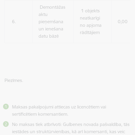
Demontāžas
1 objekts
aktu
neatkarīgi
6.
pieņemšana
0,00
no apjoma
un ienešana
rādītājiem
datu bāzē
Piezīmes.
Maksas pakalpojumi attiecas uz licencētiem vai
sertificētiem komersantiem.
No maksas tiek atbrīvoti: Gulbenes novada pašvaldība, tās
iestādes un struktūrvienības, kā arī komersanti, kas veic