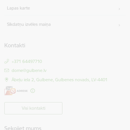
Lapas karte
Sīkdatņu izvēles maiņa
Kontakti
+371 64497710
E-pasts:
dome@gulbene.lv
Ābeļu iela 2, Gulbene, Gulbenes novads, LV-4401
Visi kontakti
Sekojiet mums