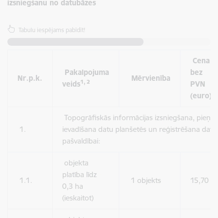
izsniegšanu no datubāzes
Tabulu iespējams pabīdīt!
Cena
Pakalpojuma
bez
Nr.p.k.
Mērvienība
1, 2
veids
PVN
3
(euro)
Topogrāfiskās informācijas izsniegšana, pieņ
1.
ievadīšana datu planšetēs un reģistrēšana dat
pašvaldībai:
objekta
platība līdz
1.1.
1 objekts
15,70
0,3 ha
(ieskaitot)