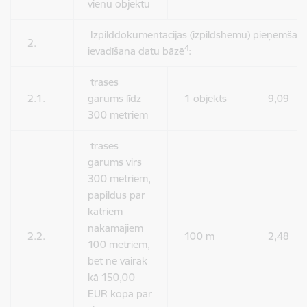
vienu objektu
Izpilddokumentācijas (izpildshēmu) pieņemšana
2.
4
ievadīšana datu bāzē
:
trases
2.1.
garums līdz
1 objekts
9,09
300 metriem
trases
garums virs
300 metriem,
papildus par
katriem
nākamajiem
2.2.
100 m
2,48
100 metriem,
bet ne vairāk
kā 150,00
EUR kopā par