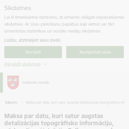
Pāriet uz lapas saturu
Sīkdatnes
Spied
lai meklētu
Enter
Lai šī tīmekļvietne darbotos, tā izmanto obligāti nepieciešamās
sīkdatnes. Ar Jūsu piekrišanu papildus šajā vietnē var tikt
izmantotas statistikas un sociālo mediju sīkdatnes.
Lūdzu, atzīmējiet savu izvēli:
Noraidīt
Apstiprināt visas
Pārvaldīt sīkdatnes
Sākums
Maksa par datu, kuri satur augstas detalizācijas topogrāfisko in
Maksa par datu, kuri satur augstas
detalizācijas topogrāfisko informāciju,