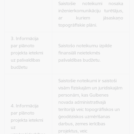
Saistošie noteikumi nosaka
inženierkomunikāciju turētājus,
ar kuriem jāsaskaņo
topogrāfiskie plāni.
3. Informācija
par plānoto
Saistošo noteikumu izpilde
projekta ietekmi
finansiāli neietekmēs
uz pašvaldības
pašvaldības budžetu.
budžetu
Saistošie noteikumi ir saistoši
visām fiziskajām un juridiskajām
personām, kas Gulbenes
novada administratīvajā
4. Informācija
teritorijā veic topogrāfiskos un
par plānoto
ģeodēziskos uzmērīšanas
projekta ietekmi
darbus, zemes ierīcības
uz
projektus, veic