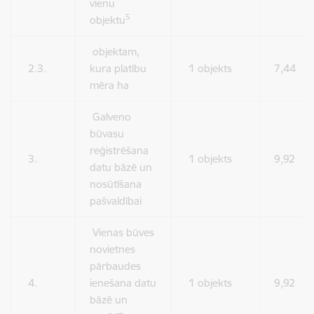
vienu
5
objektu
objektam,
2.3.
kura platību
1 objekts
7,44
mēra ha
Galveno
būvasu
reģistrēšana
3.
1 objekts
9,92
datu bāzē un
nosūtīšana
pašvaldībai
Vienas būves
novietnes
pārbaudes
4.
ienešana datu
1 objekts
9,92
bāzē un