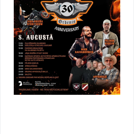
pārbaudi, reģistrāciju datubāzē,
sagatavošanu un izsniegšanu
no vietējās pašvaldības
datubāzes veicama vietējās
pašvaldības saistošajos
noteikumos paredzētajā
kārtībā, un vietējā pašvaldība
savos saistošajos noteikumos
nosaka maksu par tās turējumā
esošās ģeotelpiskās
informācijas izmantošanu,
ģeotelpiskās informācijas
pakalpojumiem un maksas
piemērošanas kārtību.
Saskaņā ar Ministru kabineta
2012. gada 24. aprīļa
noteikumu Nr. 281 “Augstas
detalizācijas un topogrāfiskās