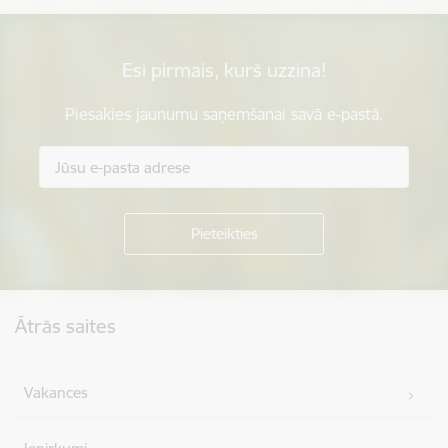
Esi pirmais, kurš uzzina!
Piesakies jaunumu saņemšanai savā e-pastā.
Kājene
Ātrās saites
Vakances