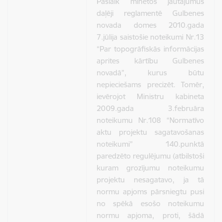
Pašlaik minētos jautājumus
daļēji reglamentē Gulbenes
novada domes 2010.gada
7.jūlija saistošie noteikumi Nr.13
“Par topogrāfiskās informācijas
aprites kārtību Gulbenes
novadā”, kurus būtu
nepieciešams precizēt. Tomēr,
ievērojot Ministru kabineta
2009.gada 3.februāra
noteikumu Nr.108 “Normatīvo
aktu projektu sagatavošanas
noteikumi” 140.punktā
paredzēto regulējumu (atbilstoši
kuram grozījumu noteikumu
projektu nesagatavo, ja tā
normu apjoms pārsniegtu pusi
no spēkā esošo noteikumu
normu apjoma, proti, šādā