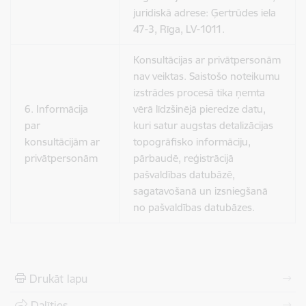
juridiskā adrese:
Ģertrūdes iela
47-3, Rīga, LV-1011.
Konsultācijas ar privātpersonām
nav veiktas. Saistošo noteikumu
izstrādes procesā tika ņemta
6. Informācija
vērā līdzšinējā pieredze datu,
par
kuri satur augstas detalizācijas
konsultācijām ar
topogrāfisko informāciju,
privātpersonām
pārbaudē, reģistrācijā
pašvaldības datubāzē,
sagatavošanā un izsniegšanā
no pašvaldības datubāzes.
Drukāt lapu
Dalīties