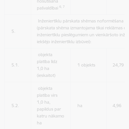
nosūtīšana
6, 7
pašvaldībai
Inženiertīklu pārskata shēmas noformēšana un
(pārskata shēma izmantojama tikai reklāmas ob
5.
inženiertīklu pieslēgumiem un vienkāršoto inžen
iekšējo inženiertīklu izbūvei):
objekta
platība līdz
5.1.
1 objekts
24,79
1,0 ha
(ieskaitot)
objekta
platība virs
1,0 ha,
5.2.
ha
4,96
papildus par
katru nākamo
ha