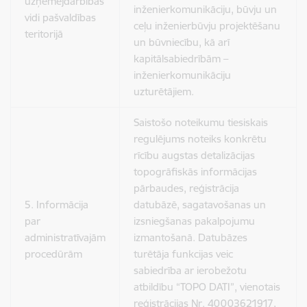
uzņēmējdarbības
inženierkomunikāciju, būvju un
vidi pašvaldības
ceļu inženierbūvju projektēšanu
teritorijā
un būvniecību, kā arī
kapitālsabiedrībām –
inženierkomunikāciju
uzturētājiem.
Saistošo noteikumu tiesiskais
regulējums noteiks konkrētu
rīcību augstas detalizācijas
topogrāfiskās informācijas
pārbaudes, reģistrācija
5. Informācija
datubāzē, sagatavošanas un
par
izsniegšanas pakalpojumu
administratīvajām
izmantošanā. Datubāzes
procedūrām
turētāja funkcijas veic
sabiedrība ar ierobežotu
atbildību “TOPO DATI”, vienotais
reģistrācijas Nr. 40003621917,