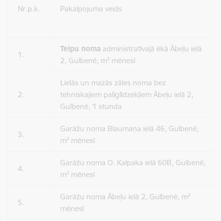
Nr.p.k.
Pakalpojuma veids
Telpu noma
administratīvajā ēkā Ābeļu ielā
1.
2, Gulbenē, m² mēnesī
Lielās un mazās zāles noma bez
2.
tehniskajiem palīglīdzekļiem Ābeļu ielā 2,
Gulbenē, 1 stunda
Garāžu noma Blaumaņa ielā 46, Gulbenē,
3.
m² mēnesī
Garāžu noma O. Kalpaka ielā 60B, Gulbenē,
4.
m² mēnesī
Garāžu noma Ābeļu ielā 2, Gulbenē, m²
5.
mēnesī