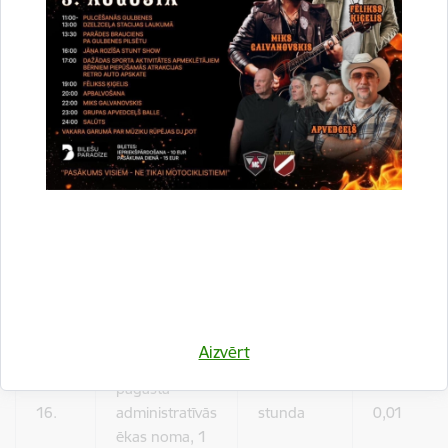
Jaungulbenes pagasta pārvaldes telpu
14.
noma pasākumiem, semināriem, 1 stunda
Tabulu iespējams pabīdīt!
Cena
Pakalpojuma
N.p.k.
Mērvienība
bez
veids
PVN,EUR
Aizvērt
Beļavas
pagasta
16.
administratīvās
stunda
0,01
ēkas noma, 1