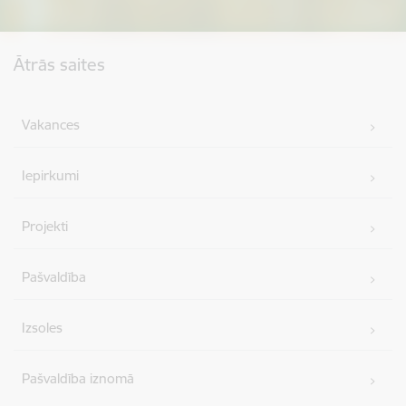
Kājene
Ātrās saites
Vakances
Iepirkumi
Projekti
Pašvaldība
Izsoles
Pašvaldība iznomā