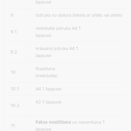
lappuse
9.
Izdruka no datora (teksts ar attēlu vai attēls)
melnbalta izdruka A4 1
9.1.
lappuse
krāsainā izdruka A4 1
9.2.
lappuse
Kopēšana
10.
(melnbalta)
10.1.
A4 1 lappuse
A3 1 lappuse
10.2.
Faksa nosūtīšana
un saņemšana 1
11.
lappuse