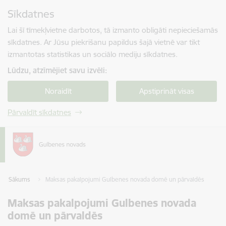
Pāriet uz lapas saturu
Sīkdatnes
Spied
lai meklētu
Enter
Lai šī tīmekļvietne darbotos, tā izmanto obligāti nepieciešamās
sīkdatnes. Ar Jūsu piekrišanu papildus šajā vietnē var tikt
izmantotas statistikas un sociālo mediju sīkdatnes.
Lūdzu, atzīmējiet savu izvēli:
Noraidīt
Apstiprināt visas
Pārvaldīt sīkdatnes
Sākums
Maksas pakalpojumi Gulbenes novada domē un pārvaldēs
Maksas pakalpojumi Gulbenes novada
domē un pārvaldēs