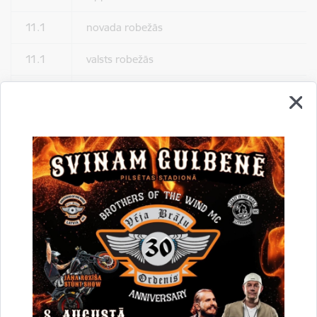
11.1
novada robežās
11.1
valsts robežās
Brošēšanas
pakalpojumi:
12.
1-55 lapu dokumenta laminēšana 1
12.1.
dokuments
56-100 lapu dokumenta laminēšana 1
12.2.
dokuments
101-340 lapu dokumenta laminēšana 1
12.3.
dokuments
13.
Laminēšana
1 lapa