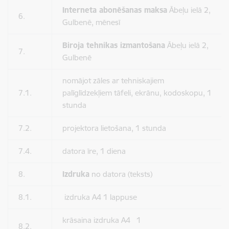
Interneta abonēšanas maksa
Ābeļu ielā 2,
6.
Gulbenē, mēnesī
Biroja tehnikas izmantošana
Ābeļu ielā 2,
7.
Gulbenē
nomājot zāles ar tehniskajiem
7.1.
palīglīdzekļiem tāfeli, ekrānu, kodoskopu, 1
stunda
7.2.
projektora lietošana, 1 stunda
7.4.
datora īre, 1 diena
8.
Izdruka
no datora (teksts)
8.1.
izdruka A4 1 lappuse
krāsaina izdruka A4 1
8.2.