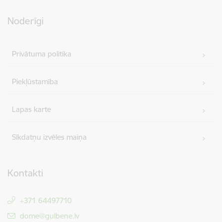
Noderīgi
Privātuma politika
Piekļūstamība
Lapas karte
Sīkdatņu izvēles maiņa
Kontakti
+371 64497710
E-pasts:
dome@gulbene.lv