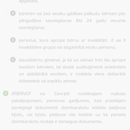
apgādībā;
bārenim vai bez vecāku gādības palikušu bērnam pēc
pilngadības sasniegšanas līdz 24 gadu vecuma
sasniegšanai;
personai, kura aprūpē bērnu ar invaliditāti (I vai II
invaliditātes grupa) vai aizgādnībā esošu personu;
daudzbērnu ģimenei, ja tai un vismaz trim tās aprūpē
esošiem bērniem, tai skaitā audžuģimenē ievietotiem
un aizbildnībā esošiem, ir noteikta viena deklarētā
dzīvesvieta vai papildu adrese.
ATBRĪVOT no Cenrādī noteiktajiem maksas
pakalpojumiem, personas gadījumos, kad prasītājam
izsniegtajā dokumentā dzimtsarakstu iestāde pieļāvusi
kļūdu, vai kļūdu pieļāvusi cita iestāde uz kā pamata
dzimtsarakstu nodaļa ir izsniegusi dokumentu.