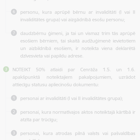
personu, kura aprūpē bērnu ar invaliditāti (I vai II
invaliditātes grupa) vai aizgādnībā esošu personu;
daudzbērnu ģimeni, ja tai un vismaz trim tās aprūpē
esošiem bērniem, tai skaitā audžuģimenē ievietotiem
un aizbildnībā esošiem, ir noteikta viena deklarētā
dzīvesvieta vai papildu adrese.
NOTEIKT 50% atlaidi par Cenrāža 1.5. un 1.6.
apakšpunktā noteiktajiem pakalpojumiem, uzrādot
attiecīgu statusu apliecinošu dokumentu:
personai ar invaliditāti (I vai II invaliditātes grupa);
personai, kura normatīvajos aktos noteiktajā kārtībā ir
atzīta par trūcīgu;
personai, kura atrodas pilnā valsts vai pašvaldības