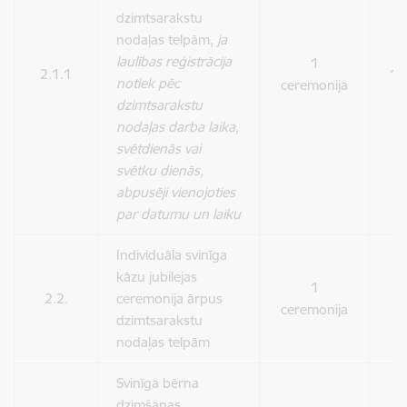
dzimtsarakstu
nodaļas telpām,
ja
laulības reģistrācija
1
2.1.1
19
notiek pēc
ceremonija
dzimtsarakstu
nodaļas darba laika,
svētdienās vai
svētku dienās,
abpusēji vienojoties
par datumu un laiku
Individuāla svinīga
kāzu jubilejas
1
2.2.
ceremonija ārpus
9
ceremonija
dzimtsarakstu
nodaļas telpām
Svinīga bērna
dzimšanas