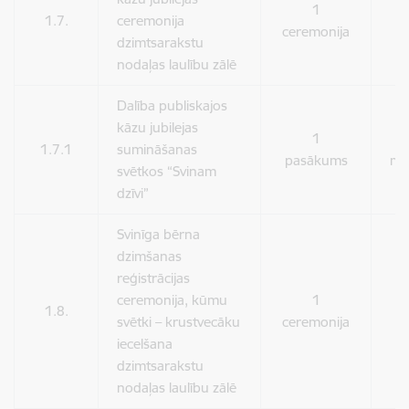
1
1.7.
ceremonija
5
ceremonija
dzimtsarakstu
nodaļas laulību zālē
Dalība publiskajos
kāzu jubilejas
1
1.7.1
sumināšanas
pasākums
ma
svētkos “Svinam
dzīvi”
Svinīga bērna
dzimšanas
reģistrācijas
ceremonija, kūmu
1
1.8.
5
svētki – krustvecāku
ceremonija
iecelšana
dzimtsarakstu
nodaļas laulību zālē