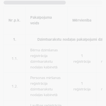
C
Pakalpojuma
Nr.p.k.
Mērvienība
veids
P
(
1.
Dzimtsarakstu nodaļas pakalpojumi dzim
Bērna dzimšanas
reģistrācija
1
1.1.
dzimtsarakstu
reģistrācija
ma
nodaļas kabinetā
Personas miršanas
reģistrācija
1
1.2.
dzimtsarakstu
reģistrācija
ma
nodaļas kabinetā
Laulības reģistrācija