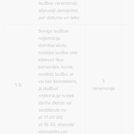
laulības ceremonija,
abpusēji vienojoties
par datumu un laiku
Svinīga laulības
reģistrācija
dzimtsarakstu
nodaļas laulību zālē
klātesot tikai
personām, kuras
noslēdz laulību ar
vai bez lieciniekiem,
1
1.5.
2
ja laulības
ceremonija
reģistrācija notiek
darba dienās vai
sestdienās no
pl.11:00 līdz
pl.16:30, abpusēji
vienojoties par