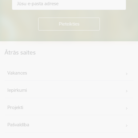
Kājene
Ātrās saites
Vakances
Iepirkumi
Projekti
Pašvaldība