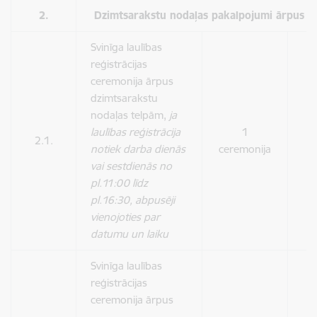
2.
Dzimtsarakstu nodaļas pakalpojumi ārpus d
Svinīga laulības
reģistrācijas
ceremonija ārpus
dzimtsarakstu
nodaļas telpām,
ja
laulības reģistrācija
1
2.1.
9
notiek darba dienās
ceremonija
vai sestdienās no
pl.11:00 līdz
pl.16:30, abpusēji
vienojoties par
datumu un laiku
Svinīga laulības
reģistrācijas
ceremonija ārpus