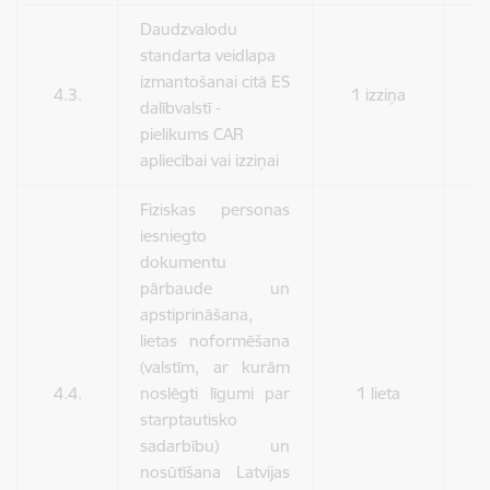
Daudzvalodu
standarta veidlapa
izmantošanai citā ES
4.3.
1 izziņa
8
dalībvalstī -
pielikums CAR
apliecībai vai izziņai
Fiziskas personas
iesniegto
dokumentu
pārbaude un
apstiprināšana,
lietas noformēšana
(valstīm, ar kurām
4.4.
noslēgti līgumi par
1 lieta
1
starptautisko
sadarbību) un
nosūtīšana Latvijas