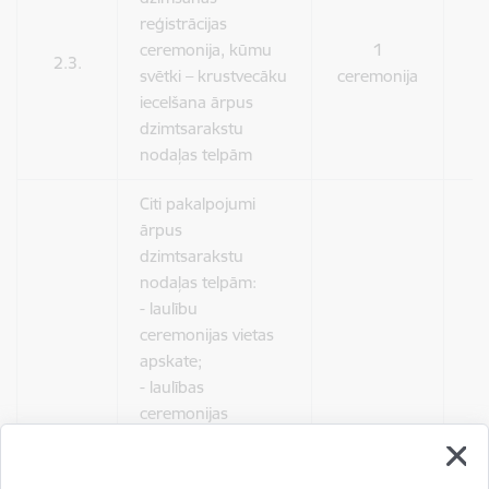
reģistrācijas
ceremonija, kūmu
1
2.3.
9
svētki – krustvecāku
ceremonija
iecelšana ārpus
dzimtsarakstu
nodaļas telpām
Citi pakalpojumi
ārpus
dzimtsarakstu
nodaļas telpām:
- laulību
ceremonijas vietas
apskate;
- laulības
ceremonijas
ģenerālmēģinājums;
1
2.4.
2
- laulības
izbraukums