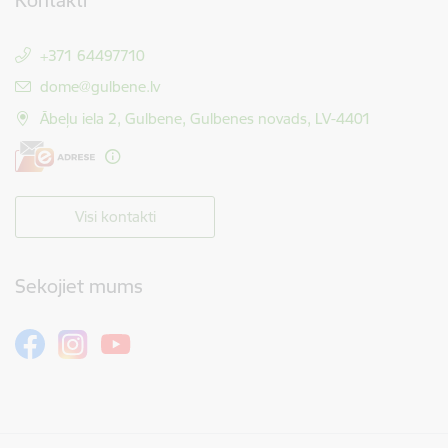
Kontakti
+371 64497710
E-pasts:
dome@gulbene.lv
Ābeļu iela 2, Gulbene, Gulbenes novads, LV-4401
Visi kontakti
Sekojiet mums