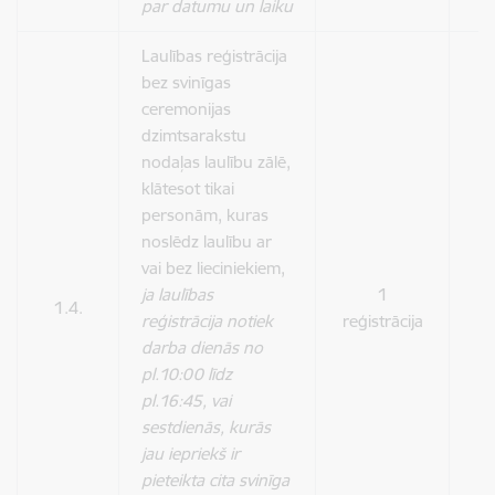
par datumu un laiku
Laulības reģistrācija
bez svinīgas
ceremonijas
dzimtsarakstu
nodaļas laulību zālē,
klātesot tikai
personām, kuras
noslēdz laulību ar
vai bez lieciniekiem,
ja laulības
1
1.4.
8
reģistrācija notiek
reģistrācija
darba dienās no
pl.10:00 līdz
pl.16:45, vai
sestdienās, kurās
jau iepriekš ir
pieteikta cita svinīga