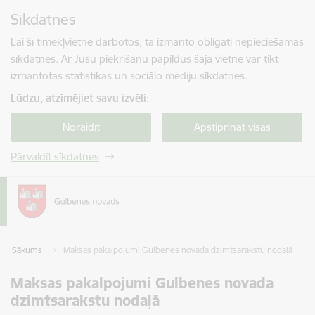
Pāriet uz lapas saturu
Sīkdatnes
Spied
lai meklētu
Enter
Lai šī tīmekļvietne darbotos, tā izmanto obligāti nepieciešamās
sīkdatnes. Ar Jūsu piekrišanu papildus šajā vietnē var tikt
izmantotas statistikas un sociālo mediju sīkdatnes.
Lūdzu, atzīmējiet savu izvēli:
Noraidīt
Apstiprināt visas
Pārvaldīt sīkdatnes
Sākums
Maksas pakalpojumi Gulbenes novada dzimtsarakstu nodaļā
Maksas pakalpojumi Gulbenes novada
dzimtsarakstu nodaļā