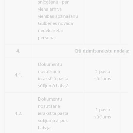
sniegšana - par
viena arhīva
vienības apzināšanu
Gulbenes novadā
nedeklarētai
personai
4.
Citi dzimtsarakstu nodaļas 
Dokumentu
nosūtīšana
1 pasta
4.1.
8
ierakstītā pasta
sūtījums
sūtījumā Latvijā
Dokumentu
nosūtīšana
1 pasta
4.2.
ierakstītā pasta
1
sūtījums
sūtījumā ārpus
Latvijas