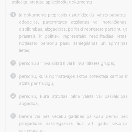
attiecīgu statusu apliecinošu dokumentu:
ja dokuments pieprasīts uzturlīdzekļu, valsts pabalstu,
adopcijas, paternitātes atzīšanas vai noteikšanas,
aizbildnības, aizgādības, politiski represēto personu (ja
prasītājs ir politiski represētais) reabilitācijas lietās,
notiesāto personu pasu izsniegšanas un apmaiņas
lietās;
personu ar invaliditāti (I vai II invaliditātes grupa);
personu, kura normatīvajos aktos noteiktajā kārtībā ir
atzīta par trūcīgu;
personu, kura atrodas pilnā valsts vai pašvaldības
apgādībā;
bāreni vai bez vecāku gādības palikušu bērnu pēc
pilngadības sasniegšanas līdz 24 gadu vecuma
sasniegšanai;