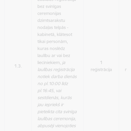
bez svinīgas
ceremonijas
dzimtsarakstu
nodaļas telpās -
kabinetā, klātesot
tikai personām,
kuras noslēdz
laulību ar vai bez
lieciniekiem,
ja
1
1.3.
laulības reģistrācija
reģistrācija
ma
notiek darba dienās
no pl.10:00 līdz
pl.16:45, vai
sestdienās, kurās
jau iepriekš ir
pieteikta cita svinīga
laulības ceremonija,
abpusēji vienojoties