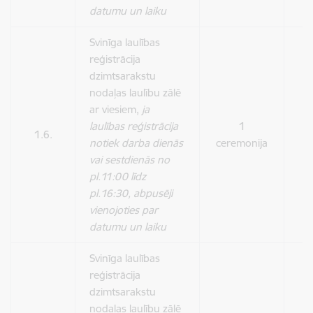
datumu un laiku
Svinīga laulības
reģistrācija
dzimtsarakstu
nodaļas laulību zālē
ar viesiem,
ja
laulības reģistrācija
1
1.6.
5
notiek darba dienās
ceremonija
vai sestdienās no
pl.11:00 līdz
pl.16:30, abpusēji
vienojoties par
datumu un laiku
Svinīga laulības
reģistrācija
dzimtsarakstu
nodaļas laulību zālē