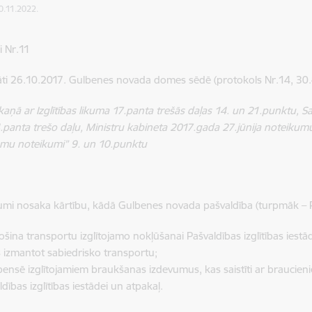
10.11.2022.
i Nr.11
āti 26.10.2017. Gulbenes novada domes sēdē (protokols Nr.14, 30.
skaņā ar Izglītības likuma 17.panta trešās daļas 14. un 21.punktu, 
.panta trešo daļu, Ministru kabineta 2017.gada 27.jūnija noteik
umu noteikumi” 9. un 10.punktu
umi nosaka kārtību, kādā Gulbenes novada pašvaldība (turpmāk – P
ošina transportu izglītojamo nokļūšanai Pašvaldības izglītības iestād
 izmantot sabiedrisko transportu;
ensē izglītojamiem braukšanas izdevumus, kas saistīti ar braucien
ldības izglītības iestādei un atpakaļ.