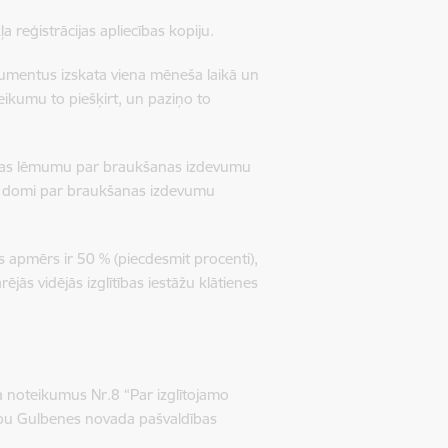
a reģistrācijas apliecības kopiju.
umentus izskata viena mēneša laikā un
umu to piešķirt, un paziņo to
ijas lēmumu par braukšanas izdevumu
a domi par braukšanas izdevumu
apmērs ir 50 % (piecdesmit procenti),
s vidējās izglītības iestāžu klātienes
 noteikumus Nr.8 “Par izglītojamo
bu Gulbenes novada pašvaldības