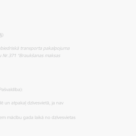
§)
Sabiedriskā transporta pakalpojuma
umu Nr.371 “Braukšanas maksas
ašvaldība):
ē un atpakaļ dzīvesvietā, ja nav
iem mācību gada laikā no dzīvesvietas