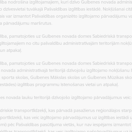
dība nodrošina izglītojamajiem, kuri dzīvo Gulbenes novada administra
o dzīvesvietai tuvākajā Pašvaldības izglītības iestādē. Nokļūšanai cit
mais var izmantot Pašvaldības organizēto izglītojamo pārvadājumu v
ta pārvadājumu maršrutus.
dība, pamatojoties uz Gulbenes novada domes Sabiedriskā transpo
glītojamajiem no citu pašvaldību administratīvajām teritorijām nokļūt
un atpakaļ.
dība, pamatojoties uz Gulbenes novada domes Sabiedriskā transpo
novada administratīvajā teritorijā dzīvojošu izglītojamo nokļūšan
 sporta skolas, Gulbenes Mākslas skolas un Gulbenes Mūzikas skol
s iestādes) izglītības programmu īstenošanas vietai un atpakaļ.
es novada lauku teritorijā dzīvojošo izglītojamo pārvadājumus veic:
edriskie transportlīdzekļi, kas pārvadā pasažierus reģionālajos star
portlīdzekļi, kas veic izglītojamo pārvadājumus uz izglītības iestādi
mi) pēc Pašvaldības pasūtījuma vietās, kur nav iespējams izmantot
ldības transportlīdzekļi, kas veic izglītojamo pašpārvadājumus uz izg