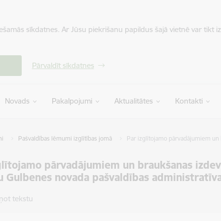
iešamās sīkdatnes. Ar Jūsu piekrišanu papildus šajā vietnē var tikt i
Pārvaldīt sīkdatnes
Novads
Pakalpojumi
Aktualitātes
Kontakti
mi
Pašvaldības lēmumi izglītības jomā
Par izglītojamo pārvadājumiem un 
zglītojamo pārvadājumiem un braukšanas izd
u Gulbenes novada pašvaldības administratīvaj
ņot tekstu