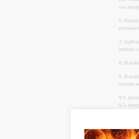
nav iespē
6. Pašval
pirmssko
7. Izglīt
iestādei 
8. Braukš
9. Braukš
novada lau
9.1. izsn
9.2. komp
10. Brauk
novada la