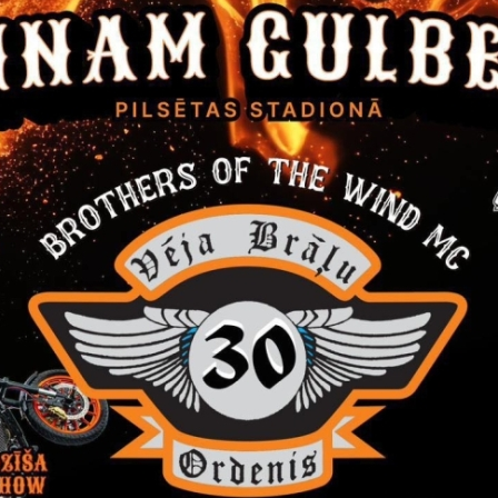
% apmērā – vispārējās pamatizglītības iestāžu (1.–9. klase) izglītoja
% apmērā – vispārējās vidējās izglītības iestāžu klātienes izglītība
ajiem;
% apmērā – profesionālās ievirzes izglītības iestāžu izglītojamajiem.
šanas izdevumi Gulbenes novada administratīvajā teritorijā dzīvoj
tas līdz Pašvaldības profesionālas ievirzes izglītības iestādes izglī
iek atlīdzināti šo noteikumu 9.punktā noteiktajos veidos 100% apmē
 vai likumiskais pārstāvis (turpmāk – vecāks), vai pilngadīgs izglītoj
krētais izglītojamais, iesniegumu, kuram pievienotas kompensējamā
bankas konts, uz kuru jāpārskaita kompensācija par braukšanas i
katra nākamā mēneša 5.datumam izglītības iestāde izvērtē iesnieg
nanšu un ekonomikas nodaļā (turpmāk – nodaļa).
nsācija par braukšanas izdevumiem tiek apmaksāta 3 (trīs) darba 
 minētā iesnieguma saņemšanas nodaļā, pārskaitot to uz izglītojam
 bankas kontu.