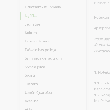
Publicēts: 
Dzimtsarakstu nodaļa
Izglītība
Noteikum
Jaunatne
Apstiprin
Kultūra
Izdoti sa
Labiekārtošana
likuma 14
Pašvaldības policija
atviegloj
Saimnieciskie jautājumi
Sociālā joma
1. Noteik
Sports
1.1. nodr
Tūrisms
iespējams
Uzņēmējdarbība
1.2. komp
līdz Pašva
Veselība
Vide