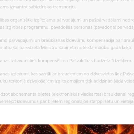
jams izmantot sabiedrisko transportu.
dības organizētie izglītojamo pārvadājumi un pašpārvadājumi nodro
las izglītības programmu, pavadošās personas (pavadoņa) pārvad
ojamo pārvadājumi un braukšanas izdevumu kompensācija par braukša
un atpakaļ paredzēta Ministru kabineta noteiktā mācību gada laikā.
anas izdevumi tiek kompensēti no Pašvaldības budžeta līdzekļiem.
anas izdevumi, kas saistīti ar braucieniem no dzīvesvietas līdz Pašva
ku teritorijā dzīvojošajiem izglītojamajiem tiek atlīdzināti šādā veid
iedzot abonementa biļetes (elektroniskās viedkartes) braukšanai re
ensējot izdevumus par biļetēm reģionālajos starppilsētu un vietēj
šanas izdevumi, kas saistīti ar braucieniem no dzīvesvietas līdz Pašv
uku teritorijā dzīvojošajiem izglītojamajiem tiek kompensēti šādā a