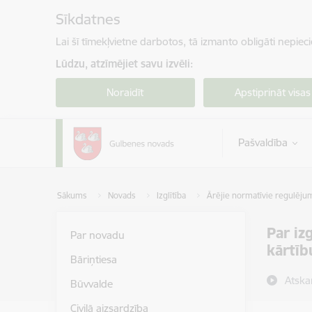
Pāriet uz lapas saturu
Sīkdatnes
Lai šī tīmekļvietne darbotos, tā izmanto obligāti nepiec
Lūdzu, atzīmējiet savu izvēli:
Noraidīt
Apstiprināt visas
Pašvaldība
Sākums
Novads
Izglītība
Ārējie normatīvie regulēju
Par i
Par novadu
kārtīb
Bāriņtiesa
Atska
Būvvalde
Civilā aizsardzība