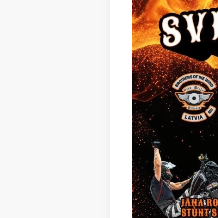
10.1. 100
10.2. 100
izglītojam
10.3. 100
11. Brauk
dzīvesvie
atpakaļ t
12. Vecāks
mācās kon
norādīts 
13. Līdz 
domes Fi
14. Kompe
13.punktā
norādīto