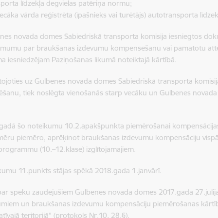
porta līdzekļa degvielas patēriņa normu;
ecāka vārda reģistrēta (īpašnieks vai turētājs) autotransporta līdzekļ
nes novada domes Sabiedriskā transporta komisija iesniegtos dok
ēmumu par braukšanas izdevumu kompensēšanu vai pamatotu atteik
a iesniedzējam Paziņošanas likumā noteiktajā kārtībā.
tojoties uz Gulbenes novada domes Sabiedriskā transporta komis
šanu, tiek noslēgta vienošanās starp vecāku un Gulbenes novad
gadā šo noteikumu 10.2.apakšpunkta piemērošanai kompensācijas 
ēru piemēro, aprēķinot braukšanas izdevumu kompensāciju vispārējā
s programmu (10.–12.klase) izglītojamajiem.
kumu 11.punkts stājas spēkā 2018.gada 1.janvārī.
 par spēku zaudējušiem Gulbenes novada domes 2017.gada 27.jūlija
umiem un braukšanas izdevumu kompensāciju piemērošanas kārtī
tīvajā teritorijā” (protokols Nr.10, 28.§).