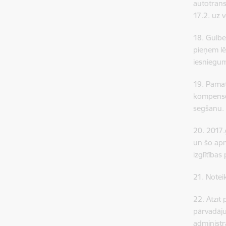
autotrans
17.2. uz v
18. Gulbe
pieņem l
iesniegum
19. Pama
kompensē
segšanu.
20. 2017.
un šo apm
izglītība
21. Notei
22. Atzīt
pārvadāj
administra