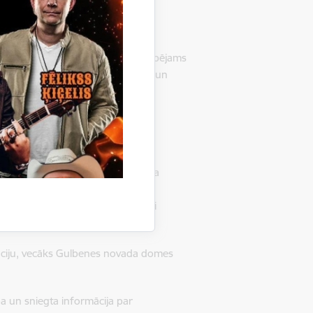
dus izdevumus:
em no dzīvesvietas līdz tuvākajai
stādē un atpakaļ dzīvesvietā nav iespējams
ārvadājumus, vai pašpārvadājumus un
em no dzīvesvietas līdz tuvākajai
, vai pašpārvadājumu transporta
 (trīs) kilometrus.
ada domes Sabiedriskā transporta
ulbenes novada lauku teritorijā
atpakaļ, ja attālums līdz tuvākajai
ciju, vecāks Gulbenes novada domes
a un sniegta informācija par