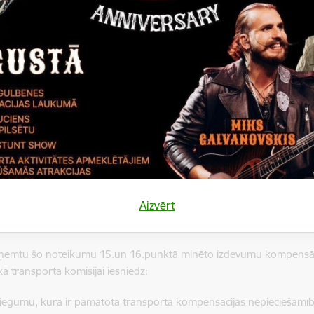
ldība var kompensēt vecākam vai pilngadīgajam izglītojamajam šā
 Gulbenes novada lauku teritorijā dzīvojošā izglītojamā pārvadājumi
 iestādei un atpakaļ, ja izglītojamā nokļūšanai tuvākajā izglītības ie
sabiedrisko transportu vai Pašvaldības organizētos izglītojamo p
īdz izglītības iestādei pārsniedz 3 (trīs) kilometrus;
 Gulbenes novada lauku teritorijā dzīvojošā izglītojamā pārvadājumi
kā transporta vai Pašvaldības organizēto izglītojamo pārvadājumu
ai (turpmāk – pieturvieta) un atpakaļ, ja attālums līdz tai pārsniedz 3
s gadījumos, pamatojoties uz vecāka iesniegumu un Gulbenes nov
 lēmumu, Pašvaldība ir tiesīga kompensēt vecākam izdevumus par G
Aizvērt
izglītojamā pārvadājumiem no dzīvesvietas līdz izglītības iestādei un 
 iestādei vai pieturvietai nepārsniedz 3 (trīs) kilometrus.
saņemtu šo noteikumu 15.un 16.punktā minēto izdevumu kompensā
kā transporta komisijai iesniedz:
niegumu, kurā ir pamatota transporta kompensācijas nepieciešamīb