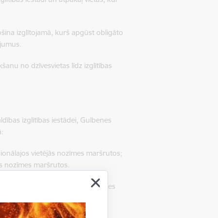
šina izglītojamā, kurš apgūst obligāto
ājumus.
nu no dzīvesvietas līdz izglītības
ldības izglītības iestādei, Gulbenes
ā:
ģionālajos vietējās nozīmes maršrutos;
ās nozīmes maršrutos.
aldības izglītības iestādei, Gulbenes
pmērā: