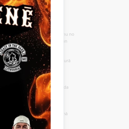
majiem;
s programmu (10.–12.klase)
ošajam izglītojamajam par nokļūšanu no
tības programmu īstenošanas vietai un
rā.
amais iesniedz izglītības iestādē, kurā
s biļetes (turpmāk – biļetes) un
zdevumiem.
umu un iesniedz to Gulbenes novada
dienu laikā pēc šo noteikumu
ā vecāka vai pilngadīga izglītojamā