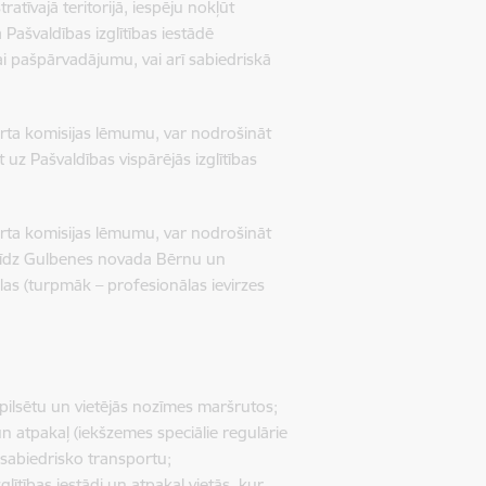
tīvajā teritorijā, iespēju nokļūt
ā Pašvaldības izglītības iestādē
ai pašpārvadājumu, vai arī sabiedriskā
rta komisijas lēmumu, var nodrošināt
 uz Pašvaldības vispārējās izglītības
rta komisijas lēmumu, var nodrošināt
u līdz Gulbenes novada Bērnu un
as (turpmāk – profesionālas ievirzes
ppilsētu un vietējās nozīmes maršrutos;
 un atpakaļ (iekšzemes speciālie regulārie
 sabiedrisko transportu;
lītības iestādi un atpakaļ vietās, kur