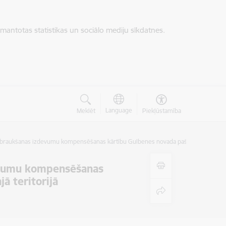
zmantotas statistikas un sociālo mediju sīkdatnes.
Language
Meklēt
Piekļūstamība
braukšanas izdevumu kompensēšanas kārtību Gulbenes novada pašvaldības administ
evumu kompensēšanas
ā teritorijā