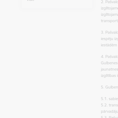
2. Pašval
izglītojam
izglītoja
transpor
3. Pašval
iespēju iz
iestādēm 
4. Pašval
Gulbenes 
jaunatnes
izglītība
5. Gulben
5.1. sabi
5.2. trans
pārvadāju
5.3. Pašva