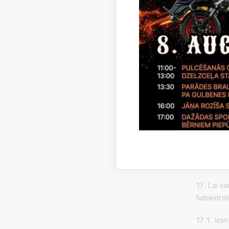
15. Pašva
15.1. par
izglītības
izmantot 
attālums l
15.2. par
sabiedris
pieturviet
16. Īpašo
komisijas
dzīvojošā 
izglītības
17. Lai 
Sabiedris
17.1. ies