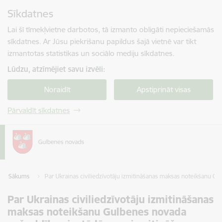
Pāriet uz lapas saturu
Sīkdatnes
Spied
lai meklētu
Enter
Lai šī tīmekļvietne darbotos, tā izmanto obligāti nepieciešamās
sīkdatnes. Ar Jūsu piekrišanu papildus šajā vietnē var tikt
izmantotas statistikas un sociālo mediju sīkdatnes.
Lūdzu, atzīmējiet savu izvēli:
Noraidīt
Apstiprināt visas
Pārvaldīt sīkdatnes
Sākums
Par Ukrainas civiliedzīvotāju izmitināšanas maksas noteikšanu Gu
Par Ukrainas civiliedzīvotāju izmitināšanas
maksas noteikšanu Gulbenes novada