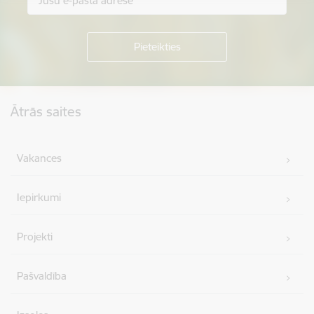
Kājene
Ātrās saites
Vakances
Iepirkumi
Projekti
Pašvaldība