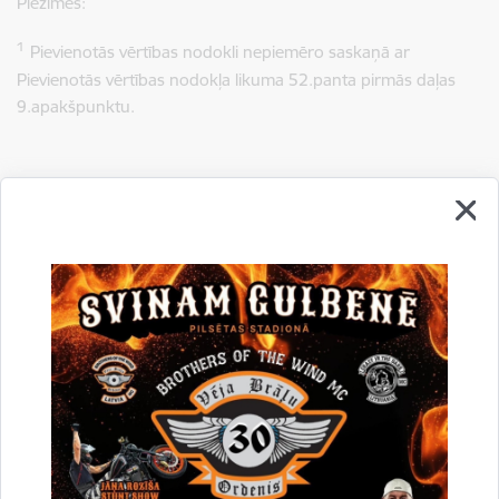
Piezīmes:
1
Pievienotās vērtības nodokli nepiemēro saskaņā ar
Pievienotās vērtības nodokļa likuma
52.panta pirmās daļas
9.apakšpunktu.
Drukāt lapu
Dalīties