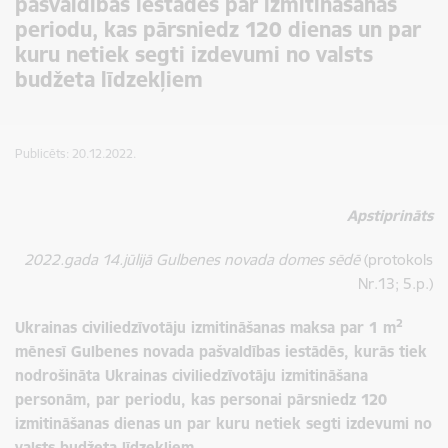
pašvaldības iestādēs par izmitināšanas
periodu, kas pārsniedz 120 dienas un par
kuru netiek segti izdevumi no valsts
budžeta līdzekļiem
Publicēts: 20.12.2022.
Apstiprināts
2022.gada 14.jūlijā Gulbenes novada domes sēdē
(protokols
Nr.13; 5.p.)
2
Ukrainas civiliedzīvotāju izmitināšanas maksa par 1 m
mēnesī Gulbenes novada pašvaldības iestādēs,
kurās tiek
nodrošināta Ukrainas civiliedzīvotāju izmitināšana
personām,
par periodu, kas personai pārsniedz 120
izmitināšanas dienas
un par kuru netiek segti izdevumi no
valsts budžeta līdzekļiem