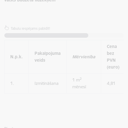
Tabulu iespējams pabīdīt!
Cena
Pakalpojuma
bez
N.p.k.
Mērvienība
veids
PVN
(euro)
2
1 m
1.
Izmitināšana
4,81
mēnesī