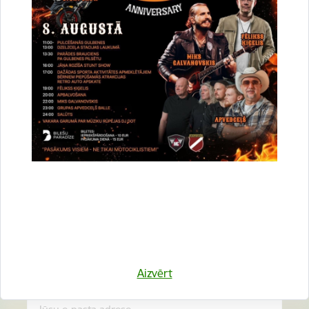
Vai šī informācija bija noderīga?
Sniegt atsauksmi
Esi pirmais, kurš uzzina!
Piesakies jaunumu saņemšanai savā e-pastā.
Aizvērt