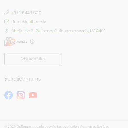
+371 64497710
E-pasts:
dome@gulbene.lv
Ābeļu iela 2, Gulbene, Gulbenes novads, LV-4401
Visi kontakti
Sekojiet mums
© 2026 Gulbenes novada pašvaldība, publicētā satura visas tiesības