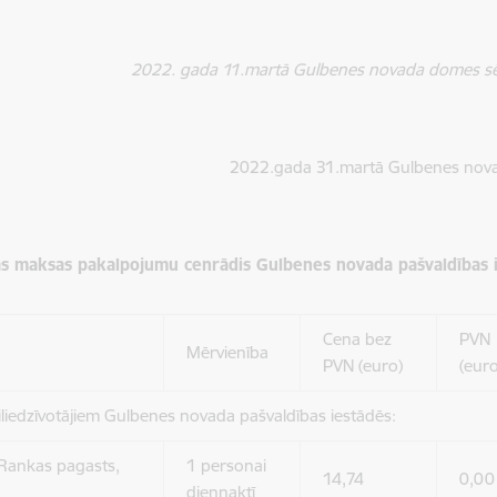
2022. gada 11.martā Gulbenes novada domes 
2022.gada 31.martā Gulbenes no
anas maksas pakalpojumu cenrādis Gulbenes novada pašvaldības 
Cena bez
PVN
Mērvienība
PVN (euro)
(euro
liedzīvotājiem Gulbenes novada pašvaldības iestādēs:
 Rankas pagasts,
1 personai
14,74
0,00
diennaktī