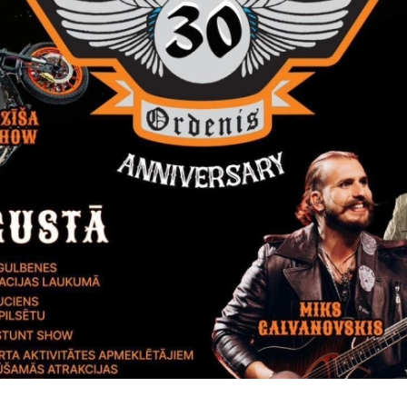
1 ēdienreize
2,64
0,00
1 ēdienreize
3,50
0,00
1 ēdienreize
1,29
0,00
1 ēdienreize
2,19
0,00
ievienotās vērtības nodokļa likuma
52.panta pirmās daļas 9.apakš
.03.2022.).