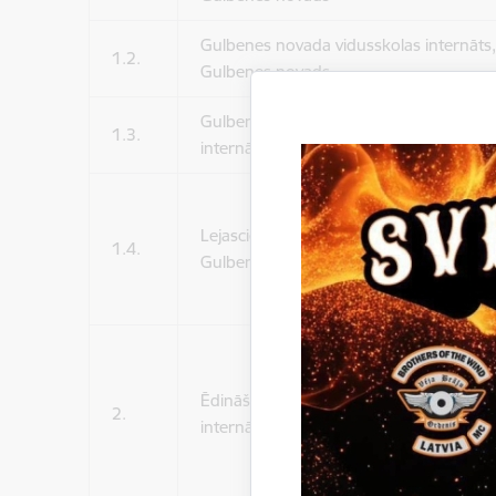
Gulbenes novada vidusskolas internāts
1.2.
Gulbenes novads
Gulbenes novada Bērnu un jaunatnes s
1.3.
internāts, Gulbene, Gulbenes novads
Lejasciema vidusskolas internāts, Lejas
1.4.
Gulbenes novads
Ēdināšanas pakalpojumi Ukrainas civili
2.
internātā, Gulbenes novada Bērnu un ja