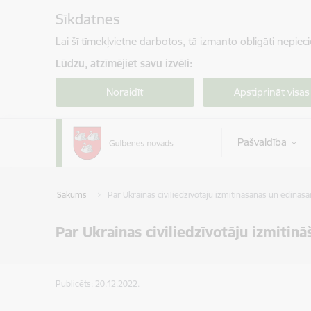
Pāriet uz lapas saturu
Sīkdatnes
Lai šī tīmekļvietne darbotos, tā izmanto obligāti nepiec
Lūdzu, atzīmējiet savu izvēli:
Noraidīt
Apstiprināt visas
Pašvaldība
Sākums
Par Ukrainas civiliedzīvotāju izmitināšanas un ēdinā
Par Ukrainas civiliedzīvotāju izmiti
Publicēts: 20.12.2022.