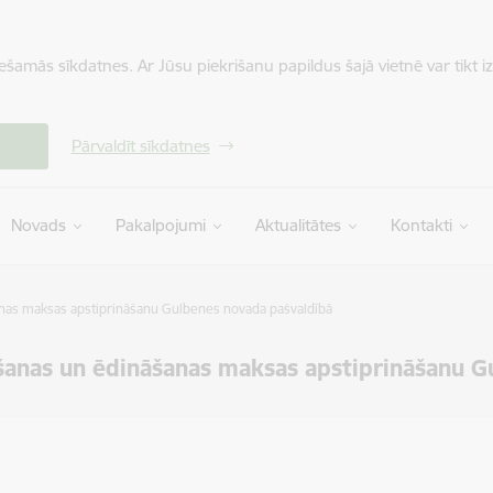
iešamās sīkdatnes. Ar Jūsu piekrišanu papildus šajā vietnē var tikt i
Pārvaldīt sīkdatnes
Novads
Pakalpojumi
Aktualitātes
Kontakti
šanas maksas apstiprināšanu Gulbenes novada pašvaldībā
nāšanas un ēdināšanas maksas apstiprināšanu 