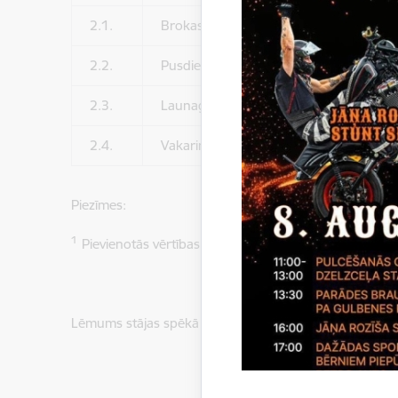
2.1.
Brokastis
2.2.
Pusdienas
2.3.
Launags
2.4.
Vakariņas
Piezīmes:
1
Pievienotās vērtības nodokli nepiemēro saskaņā ar P
Lēmums stājas spēkā 2022.gada 1.aprīlī. (
Grozījumi 31