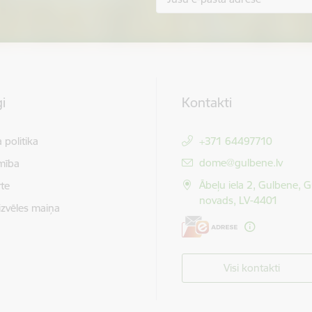
i
Kontakti
 politika
+371 64497710
E-pasts:
dome@gulbene.lv
mība
Ābeļu iela 2, Gulbene, 
te
novads, LV-4401
izvēles maiņa
Visi kontakti