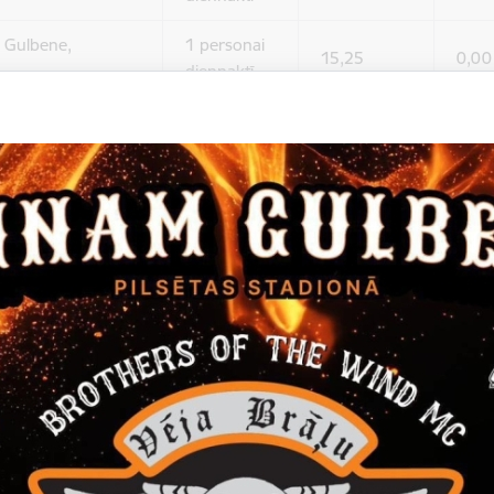
, Gulbene,
1 personai
15,25
0,00
diennaktī
porta skolas
1 personai
12,53
0,00
diennaktī
ciema pagasts,
1 personai
13,87
0,00
diennaktī
edzīvotājiem Rankas pamatskolas dienesta viesnīcā, Gulbenes nova
unatnes sporta skolas internātā un Lejasciema vidusskolas internā