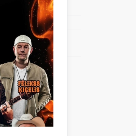
2,64
3,50
1,29
2,19
punktu.