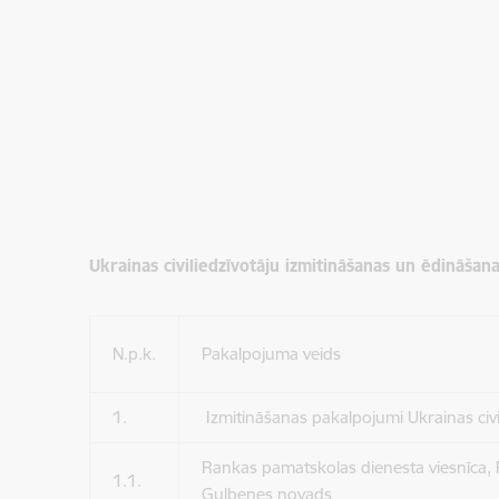
Ukrainas civiliedzīvotāju izmitināšanas un ēdināš
N.p.k.
Pakalpojuma veids
1.
Izmitināšanas pakalpojumi Ukrainas civi
Rankas pamatskolas dienesta viesnīca,
1.1.
Gulbenes novads