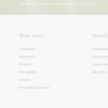
Piesakies jaunumu saņemšanai savā e-pastā.
Kājene
Ātrās saites
Noderīg
Vakances
Privātuma
Iepirkumi
Piekļūsta
Projekti
Lapas kar
Pašvaldība
Sīkdatņu 
Izsoles
Pašvaldība iznomā