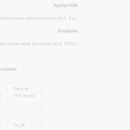
Apstiprināti
sēdē
(ārkārtas sēdes protokols Nr.5; 3.p.)
Grozījumi
vada domes sēdē
(protokols Nr.6; 133.p.)
iestādēs
Cena ar
)
PVN (euro)
14,74