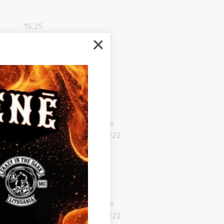
15,25
12,53
Papildus
punkts
13,87
Grozījumi
31.03.2022.
Izteikts
jaunā
da vidusskolas
redakcijā
tā:
Grozījumi
31.03.2022.