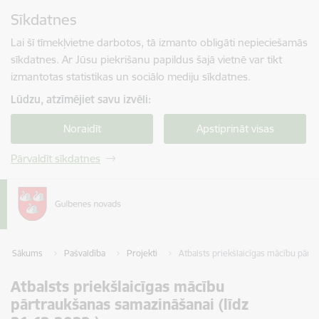
Pāriet uz lapas saturu
Sīkdatnes
Spied
lai meklētu
Enter
Lai šī tīmekļvietne darbotos, tā izmanto obligāti nepieciešamās
sīkdatnes. Ar Jūsu piekrišanu papildus šajā vietnē var tikt
izmantotas statistikas un sociālo mediju sīkdatnes.
Lūdzu, atzīmējiet savu izvēli:
Noraidīt
Apstiprināt visas
Pārvaldīt sīkdatnes
Sākums
Pašvaldība
Projekti
Atbalsts priekšlaicīgas mācību pārt
Atbalsts priekšlaicīgas mācību
pārtraukšanas samazināšanai (līdz