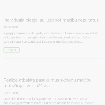
Individuālā pieeja ļauj uzlabot mācību rezultātus
25.06.2018.
Ir pagājis pirmais mācību gads, kopš vairākās Gulbenes novada skolās tiek
veikti pasākumi un sniegts atbalsts skolēniem priekšlaicīgas mācību
pārtraukšanas samazināšanai. Kopā abos mācību semestros…
Projekti
Realizē atbalsta pasākumus skolēnu mācību
motivācijas veicināšanai
23.01.2018.
Statistikas dati liecina, ka ik gadu vidēji 14 000 skolēnu visā Latvijā
priekšlaicīgi pārtrauc mācības.* Gulbenes novadā tie ir vidēji 55 skolēni –