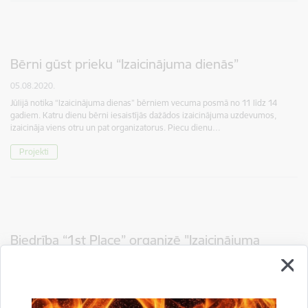
Bērni gūst prieku “Izaicinājuma dienās”
05.08.2020.
Jūlijā notika “Izaicinājuma dienas” bērniem vecuma posmā no 11 līdz 14
gadiem. Katru dienu bērni iesaistījās dažādos izaicinājuma uzdevumos,
izaicināja viens otru un pat organizatorus. Piecu dienu…
Projekti
Biedrība “1st Place” organizē "Izaicinājuma
dienas" jauniešiem
13.07.2020.
Jaunieši un vecāki! Šogad biedrība “1st Place” rīko "Izaicinājuma dienas"
(dienas nometne), kas ir pavisam citādāka aktivitāte no mūsu puses, nekā