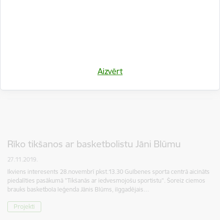
Krietns pulciņš interesentu tiekas ar
basketbolistu Jāni Blūmu
03.12.2019.
28.novembrī Gulbenes sporta centrā viesojās Jānis Blūms, Latvijas
basketbola izlases kapteinis. Satikties ar leģendāro sportistu, kurš
basketbolam veltījis jau 23 gadus, nospēlējis 168 spēles un jau…
Aizvērt
Projekti
Rīko tikšanos ar basketbolistu Jāni Blūmu
27.11.2019.
Ikviens interesents 28.novembrī pkst.13.30 Gulbenes sporta centrā aicināts
piedalīties pasākumā "Tikšanās ar iedvesmojošu sportistu". Šoreiz ciemos
brauks basketbola leģenda Jānis Blūms, ilggadējais…
Projekti