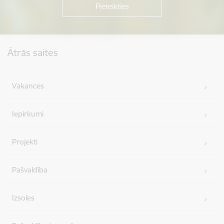
Kājene
Ātrās saites
Vakances
Iepirkumi
Projekti
Pašvaldība
Izsoles