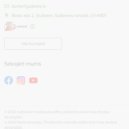
E-pasts:
dome@gulbene.lv
Ābeļu iela 2, Gulbene, Gulbenes novads, LV-4401
Visi kontakti
Sekojiet mums
© 2026 Gulbenes novada pašvaldība, publicētā satura visas tiesības
aizsargātas.
© 2020 Valsts kanceleja, Tīmekļvietņu vienotās platformas visas tiesības
aizsargātas.