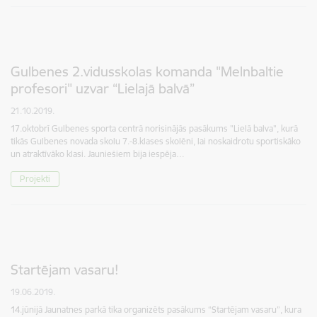
Gulbenes 2.vidusskolas komanda "Melnbaltie
profesori" uzvar “Lielajā balvā”
21.10.2019.
17.oktobrī Gulbenes sporta centrā norisinājās pasākums "Lielā balva", kurā
tikās Gulbenes novada skolu 7.-8.klases skolēni, lai noskaidrotu sportiskāko
un atraktīvāko klasi. Jauniešiem bija iespēja…
Projekti
Startējam vasaru!
19.06.2019.
14.jūnijā Jaunatnes parkā tika organizēts pasākums “Startējam vasaru”, kura