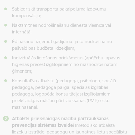
Sabiedriskā transporta pakalpojuma izdevumu
kompensāciju;
Naktsmītnes nodrošināšanu dienesta viesnīcā vai
internātā;
Ēdināšanu, izņemot gadījumu, ja to nodrošina no
pašvaldības budžeta līdzekļiem;
Individuālās lietošanas priekšmetus (apģērbu, apavus,
higiēnas preces) izglītojamiem no maznodrošinātām
ģimenēm;
Konsultatīvo atbalstu (pedagoga, psihologa, sociālā
pedagoga, pedagoga palīga, speciālās izglītības
pedagoga, logopēda konsultācijas) izglītojamiem
priekšlaicīgas mācību pārtraukšanas (PMP) risku
mazināšanai.
Atbalsts priekšlaicīgas mācību pārtraukšanas
prevencijas sistēmas izveide
i (metodisko atbalsta
līdzekļu izstrāde, pedagogu un jaunatnes lietu speciālistu