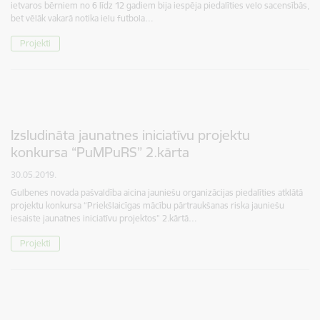
ietvaros bērniem no 6 līdz 12 gadiem bija iespēja piedalīties velo sacensībās,
bet vēlāk vakarā notika ielu futbola…
Projekti
Izsludināta jaunatnes iniciatīvu projektu
konkursa “PuMPuRS” 2.kārta
30.05.2019.
Gulbenes novada pašvaldība aicina jauniešu organizācijas piedalīties atklātā
projektu konkursa “Priekšlaicīgas mācību pārtraukšanas riska jauniešu
iesaiste jaunatnes iniciatīvu projektos” 2.kārtā…
Projekti