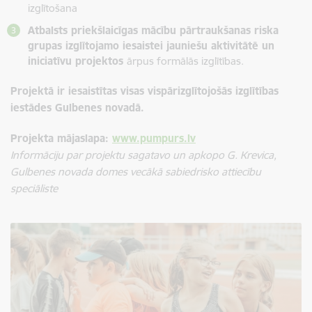
izglītošana
Atbalsts priekšlaicīgas mācību pārtraukšanas riska
grupas izglītojamo iesaistei jauniešu aktivitātē un
iniciatīvu projektos
ārpus formālās izglītības.
Projektā ir iesaistītas visas vispārizglītojošās
izglītības
iestādes
Gulbenes novadā.
Projekta mājaslapa:
www.pumpurs.lv
Informāciju par projektu sagatavo un apkopo G. Krevica,
Gulbenes novada domes vecākā sabiedrisko attiecību
speciāliste