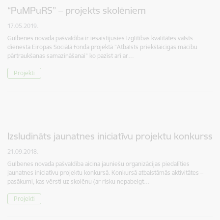
“PuMPuRS” – projekts skolēniem
17.05.2019.
Gulbenes novada pašvaldība ir iesaistījusies Izglītības kvalitātes valsts
dienesta Eiropas Sociālā fonda projektā "Atbalsts priekšlaicīgas mācību
pārtraukšanas samazināšanai" ko pazīst arī ar…
Projekti
Izsludināts jaunatnes iniciatīvu projektu konkurss
21.09.2018.
Gulbenes novada pašvaldība aicina jauniešu organizācijas piedalīties
jaunatnes iniciatīvu projektu konkursā. Konkursā atbalstāmās aktivitātes –
pasākumi, kas vērsti uz skolēnu (ar risku nepabeigt…
Projekti