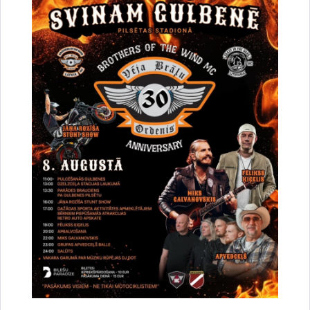
ierasts. Būs pārgājiens apkārt Stāmerienas ezeram…
Projekti
Pagarināts jaunatnes iniciatīvu projektu
konkursa termiņš
12.03.2020.
Gulbenes novada pašvaldība aicina biedrības/nodibinājumus, kas veic darbu
ar jaunatni, iesniegt jaunatnes iniciatīvu projektu pieteikumus mācību
priekšlaicīgas pārtraukšanas mazināšanai. Projekta…
Projekti