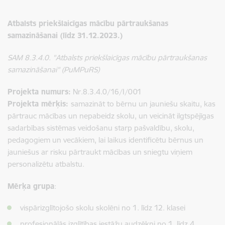
Atbalsts priekšlaicīgas mācību pārtraukšanas
samazināšanai (līdz 31.12.2023.)
SAM 8.3.4.0. "Atbalsts priekšlaicīgas mācību pārtraukšanas
samazināšanai" (PuMPuRS)
Projekta numurs:
Nr.8.3.4.0/16/I/001
Projekta mērķis
:
samazināt to bērnu un jauniešu skaitu, kas
pārtrauc mācības un nepabeidz skolu, un veicināt ilgtspējīgas
sadarbības sistēmas veidošanu starp pašvaldību, skolu,
pedagogiem un vecākiem, lai laikus identificētu bērnus un
jauniešus ar risku pārtraukt mācības un sniegtu viņiem
personalizētu atbalstu.
Mērķa grupa
:
vispārizglītojošo skolu skolēni no 1. līdz 12. klasei
profesionālās izglītības iestāžu audzēkņi no 1. līdz 4.