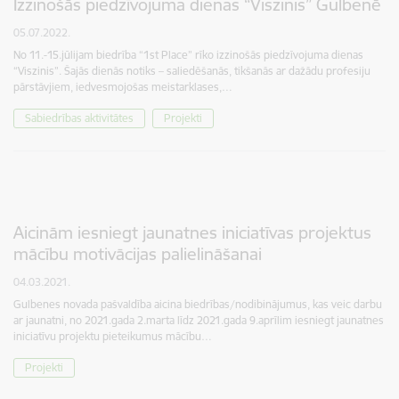
Izzinošās piedzīvojuma dienas “Viszinis” Gulbenē
05.07.2022.
No 11.-15.jūlijam biedrība “1st Place” rīko izzinošās piedzīvojuma dienas
“Viszinis”. Šajās dienās notiks – saliedēšanās, tikšanās ar dažādu profesiju
pārstāvjiem, iedvesmojošas meistarklases,…
Sabiedrības aktivitātes
Projekti
Aicinām iesniegt jaunatnes iniciatīvas projektus
mācību motivācijas palielināšanai
04.03.2021.
Gulbenes novada pašvaldība aicina biedrības/nodibinājumus, kas veic darbu
ar jaunatni, no 2021.gada 2.marta līdz 2021.gada 9.aprīlim iesniegt jaunatnes
iniciatīvu projektu pieteikumus mācību…
Projekti