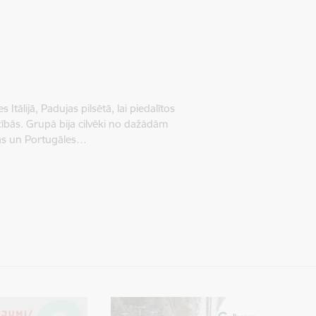
 Itālijā, Padujas pilsētā, lai piedalītos
cībās. Grupā bija cilvēki no dažādām
ijas un Portugāles…