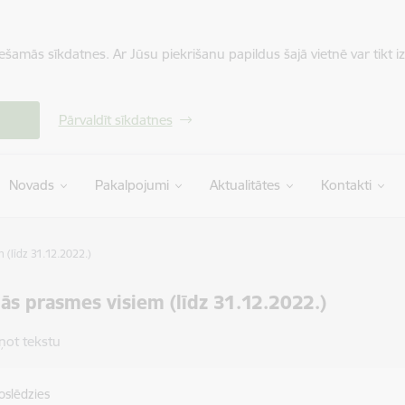
iešamās sīkdatnes. Ar Jūsu piekrišanu papildus šajā vietnē var tikt i
Pārvaldīt sīkdatnes
Novads
Pakalpojumi
Aktualitātes
Kontakti
 (līdz 31.12.2022.)
lās prasmes visiem (līdz 31.12.2022.)
ņot tekstu
oslēdzies