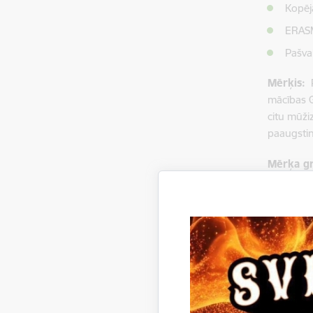
Kopēj
ERASM
Pašva
Mērķis:
P
mācības G
citu mūži
paaugsti
Mērķa gr
biblio
pedag
mūžizg
Aktivitā
novada m