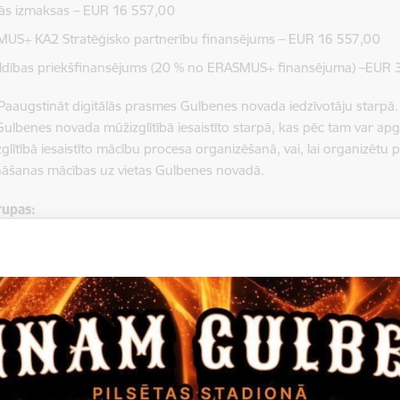
ās izmaksas – EUR 16 557,00
US+ KA2 Stratēģisko partnerību finansējums – EUR 16 557,00
ldības priekšfinansējums (20 % no ERASMUS+ finansējuma) –EUR
aaugstināt digitālās prasmes Gulbenes novada iedzīvotāju starpā.
ulbenes novada mūžizglītībā iesaistīto starpā, kas pēc tam var a
zglītībā iesaistīto mācību procesa organizēšanā, vai, lai organizētu 
nāšanas mācības uz vietas Gulbenes novadā.
upas:
tēkas pārstāvji;
ogi;
lītībā iesaistītie.
tes:
Projekta laikā notiek mobilitātes, kā arī tiek sagatavota mācī
ācību procesa nodrošināšanai.