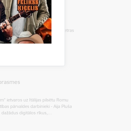
as
pilsētā notika projekta “Digitālās
piedalījās un zināšanas apguva četras
 pamatskolu, Gulbenes novada…
 prasmes
m” ietvaros uz Itālijas pilsētu Romu
ības pārvaldes darbinieki - Aija Pluša
 dažādus digitālos rīkus,…