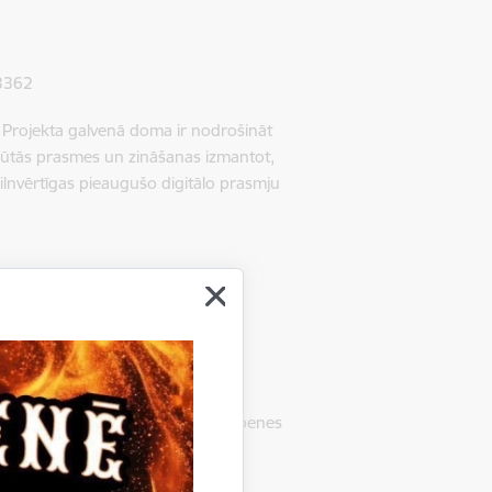
 3362
 Projekta galvenā doma ir nodrošināt
pgūtās prasmes un zināšanas izmantot,
pilnvērtīgas pieaugušo digitālo prasmju
bu programma, ko var izmantot Gulbenes