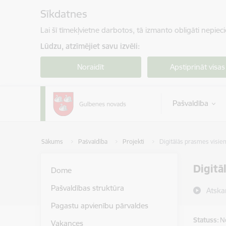
Pāriet uz lapas saturu
Sīkdatnes
Lai šī tīmekļvietne darbotos, tā izmanto obligāti nepiec
Lūdzu, atzīmējiet savu izvēli:
Noraidīt
Apstiprināt visas
Pašvaldība
Sākums
Pašvaldība
Projekti
Digitālās prasmes visiem
Digitā
Dome
Pašvaldības struktūra
Atska
Pagastu apvienību pārvaldes
Statuss:
N
Vakances