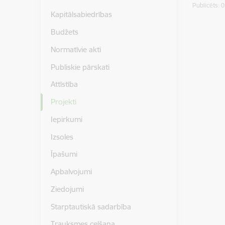
Publicēts: 
Kapitālsabiedrības
Budžets
Normatīvie akti
Publiskie pārskati
Attīstība
Projekti
Iepirkumi
Izsoles
Īpašumi
Apbalvojumi
Ziedojumi
Starptautiskā sadarbība
Trauksmes celšana