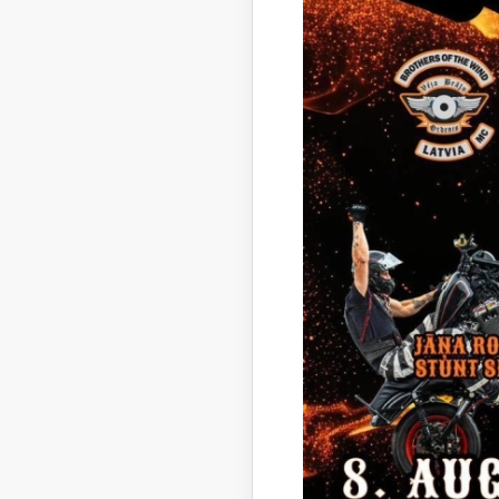
Paredzēts
9 sta
organ
Šis projek
nevar uzli