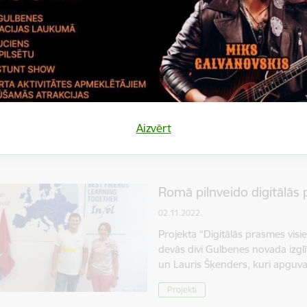
Uzsāktas projekta mācīb
02.11.2022.
Oktobra sākumā Itālijā, Soverato 
prasmes visiem” mācības, kurās 
dalībnieces, pārstāvot Rankas
Projekti
Aizvērt
Romā pilnveido digitālās
02.11.2022.
Projekta “Digitālās prasmes visie
devās divi Gulbenes novada izglīt
un Lauris Šķenders, kuri apguva
Projekti