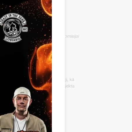
eaugušo digitālās prasmes.
guļo vienīgi autora uzskatus, un Komisijai
ojumu.
gulbene
ada skolu un pirmsskolu skolotāji, kā
ās Gulbenes Kultūras centrā uz projekta
oslēguma pasākumu. Pasākuma…