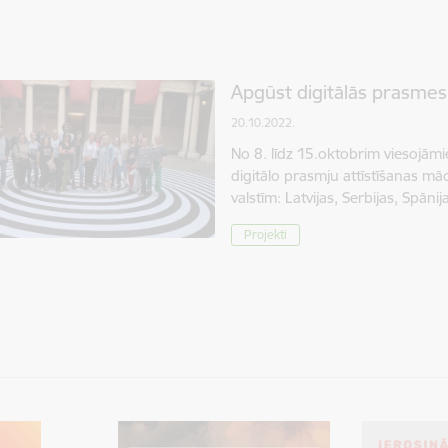
Apgūst digitālās prasmes
20.10.2022.
No 8. līdz 15.oktobrim viesojāmies
digitālo prasmju attīstīšanas mā
valstīm: Latvijas, Serbijas, Spān
Projekti