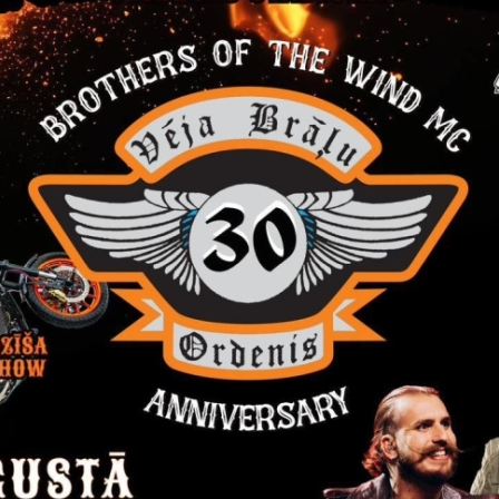
:
rptautiskās mobilitātes, mācību braucieni;
izētas vismaz 2 mācības ar mērķi paaugstināt Gulbenes novada pi
ts tiek finansēts ar Eiropas Komisijas atbalstu. Šī publikācija atspo
kt atbildību par tajā ietvertās informācijas jebkuru iespējamo izliet
digitāli@ziemassvētki.lv/
14.12.2022.
Piektdien, 9.decembrī, mūsu nov
arī bibliotēku darbinieki pulcēj
“Digitālās prasmes visiem” n
Izglītības ziņas