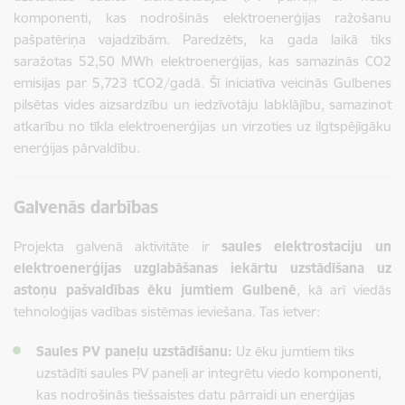
komponenti, kas nodrošinās elektroenerģijas ražošanu
pašpatēriņa vajadzībām. Paredzēts, ka gada laikā tiks
saražotas 52,50 MWh elektroenerģijas, kas samazinās CO2
emisijas par 5,723 tCO2/gadā. Šī iniciatīva veicinās Gulbenes
pilsētas vides aizsardzību un iedzīvotāju labklājību, samazinot
atkarību no tīkla elektroenerģijas un virzoties uz ilgtspējīgāku
enerģijas pārvaldību.
Galvenās darbības
Projekta galvenā aktivitāte ir
saules elektrostaciju un
elektroenerģijas uzglabāšanas iekārtu uzstādīšana uz
astoņu pašvaldības ēku jumtiem Gulbenē
, kā arī viedās
tehnoloģijas vadības sistēmas ieviešana. Tas ietver:
Saules PV paneļu uzstādīšanu:
Uz ēku jumtiem tiks
uzstādīti saules PV paneļi ar integrētu viedo komponenti,
kas nodrošinās tiešsaistes datu pārraidi un enerģijas