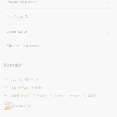
Privātuma politika
Piekļūstamība
Lapas karte
Sīkdatņu izvēles maiņa
Kontakti
+371 64497710
E-pasts:
dome@gulbene.lv
Ābeļu iela 2, Gulbene, Gulbenes novads, LV-4401