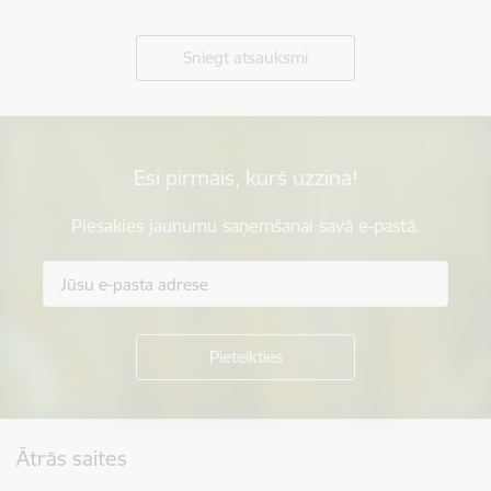
Sniegt atsauksmi
Esi pirmais, kurš uzzina!
Piesakies jaunumu saņemšanai savā e-pastā.
Kājene
Ātrās saites