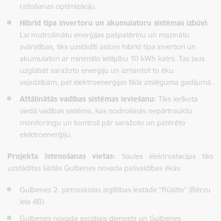
ražošanas optimizāciju.
Hibrīd tipa invertoru un akumulatoru sistēmas izbūvi:
Lai nodrošinātu enerģijas pašpatēriņu un mazinātu
svārstības, tiks uzstādīti astoņi hibrīd tipa invertori un
akumulatori ar minimālo ietilpību 10 kWh katrs. Tas ļaus
uzglabāt saražoto enerģiju un izmantot to ēku
vajadzībām, pat elektroenerģijas tīkla atslēguma gadījumā.
Attālinātās vadības sistēmas ieviešanu:
Tiks ierīkota
viedā vadības sistēma, kas nodrošinās nepārtrauktu
monitoringu un kontroli pār saražoto un patērēto
elektroenerģiju.
Projekta īstenošanas vietas:
Saules elektrostacijas tiks
uzstādītas šādās Gulbenes novada pašvaldības ēkās:
Gulbenes 2. pirmsskolas izglītības iestāde “Rūķītis” (Bērzu
iela 4B)
Gulbenes novada sociālais dienests un Gulbenes