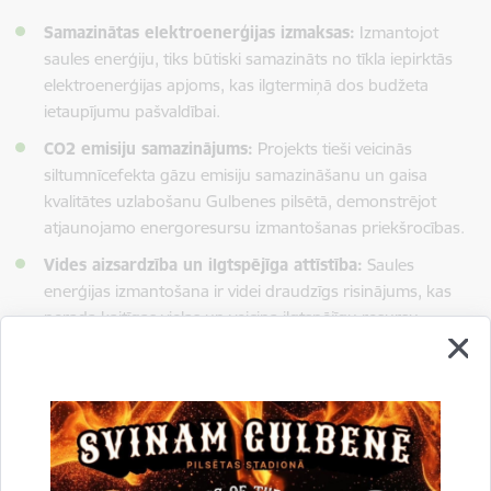
Samazinātas elektroenerģijas izmaksas:
Izmantojot
saules enerģiju, tiks būtiski samazināts no tīkla iepirktās
elektroenerģijas apjoms, kas ilgtermiņā dos budžeta
ietaupījumu pašvaldībai.
CO2 emisiju samazinājums:
Projekts tieši veicinās
siltumnīcefekta gāzu emisiju samazināšanu un gaisa
kvalitātes uzlabošanu Gulbenes pilsētā, demonstrējot
atjaunojamo energoresursu izmantošanas priekšrocības.
Vides aizsardzība un ilgtspējīga attīstība:
Saules
enerģijas izmantošana ir videi draudzīgs risinājums, kas
nerada kaitīgas vielas un veicina ilgtspējīgu resursu
izmantošanu.
Tehnoloģiskā inovācija:
Tiks ieviesti moderni invertori ar
iebūvētu viedo komunikācijas platformu, kas ļaus integrēt
enerģijas uzglabāšanas iekārtas un nodrošināt bezmaksas
datu monitoringu.