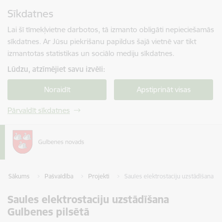
Pāriet uz lapas saturu
Sīkdatnes
Spied
lai meklētu
Enter
Lai šī tīmekļvietne darbotos, tā izmanto obligāti nepieciešamās
sīkdatnes. Ar Jūsu piekrišanu papildus šajā vietnē var tikt
izmantotas statistikas un sociālo mediju sīkdatnes.
Lūdzu, atzīmējiet savu izvēli:
Noraidīt
Apstiprināt visas
Pārvaldīt sīkdatnes
Sākums
Pašvaldība
Projekti
Saules elektrostaciju uzstādīšana G
Saules elektrostaciju uzstādīšana
Gulbenes pilsētā