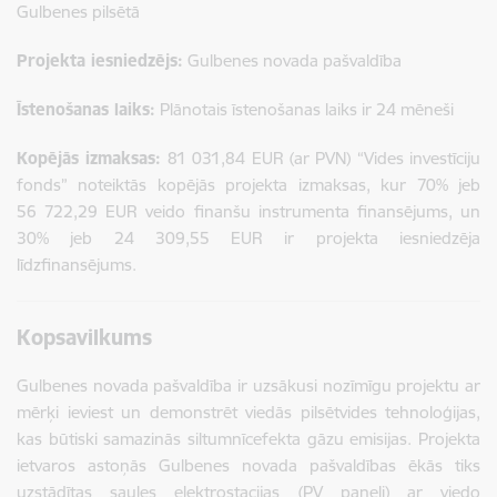
Gulbenes pilsētā
Projekta iesniedzējs:
Gulbenes novada pašvaldība
Īstenošanas laiks:
Plānotais īstenošanas laiks ir 24 mēneši
Kopējās izmaksas:
81 031,84 EUR (ar PVN) “Vides investīciju
fonds” noteiktās kopējās projekta izmaksas
, kur 70% jeb
56 722,29 EUR
veido finanšu instrumenta finansējums, un
30% jeb
24 309,55 EUR
ir projekta iesniedzēja
līdzfinansējums.
Kopsavilkums
Gulbenes novada pašvaldība ir uzsākusi nozīmīgu projektu ar
mērķi ieviest un demonstrēt viedās pilsētvides tehnoloģijas,
kas būtiski samazinās siltumnīcefekta gāzu emisijas. Projekta
ietvaros astoņās Gulbenes novada pašvaldības ēkās tiks
uzstādītas saules elektrostacijas (PV paneļi) ar viedo