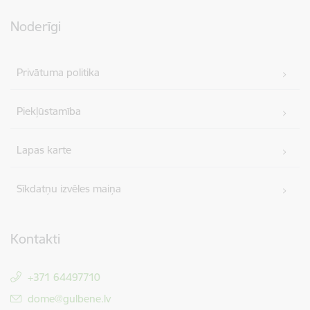
Noderīgi
Privātuma politika
Piekļūstamība
Lapas karte
Sīkdatņu izvēles maiņa
Kontakti
+371 64497710
E-pasts:
dome@gulbene.lv