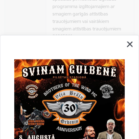
programma izglītojamajiem ar
smagiem garīgās attīstības
traucējumiem vai vairākiem
smagiem attīstības traucējumiem
01015911
Pedagogu profesionālās pilnveides
programma:
“Bērna intelektuālo spēju dzīves
prasmju sekmēšana sižetiskajās,
iztēles un dramatizāciju rotaļās”;
Atbalsta komanda:
Speciālās izglītības skolotājs, kurš
darbā pielieto Montesori metodi;
Logopēds, kurš darbā pielieto arī