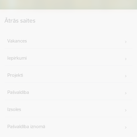
Kājene
Ātrās saites
Vakances
Iepirkumi
Projekti
Pašvaldība
Izsoles
Pašvaldība iznomā