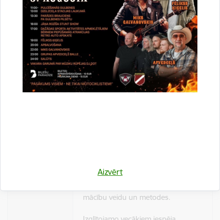
Barboleta metodi;
Masieris.
Tautas deju nodarbības Jāņa
Matisona vadībā, sākot no 4 gadu
vecuma.
Piedāvājam
Angļu valodas nodarbības – “Britu
metodika angļu valodas apguvē
bērniem no 3-6 gadiem”,
pamatojoties uz izglītojamo vecāku
pieteikumu.
Komandas darbs un visu līdzdalība,
Aizvērt
lai pozitīvā, labvēlīgā vidē
nodrošinātu katram bērnam
mācību veidu un metodes.
Izglītojamo vecākiem iespēja