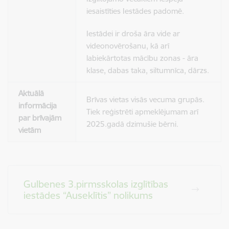
iesaistīties Iestādes padomē.
Iestādei ir droša āra vide ar
videonovērošanu, kā arī
labiekārtotas mācību zonas - āra
klase, dabas taka, siltumnīca, dārzs.
Aktuālā
Brīvas vietas visās vecuma grupās.
informācija
Tiek reģistrēti apmeklējumam arī
par brīvajām
2025.gadā dzimušie bērni.
vietām
Gulbenes 3.pirmsskolas izglītības
iestādes “Auseklītis” nolikums