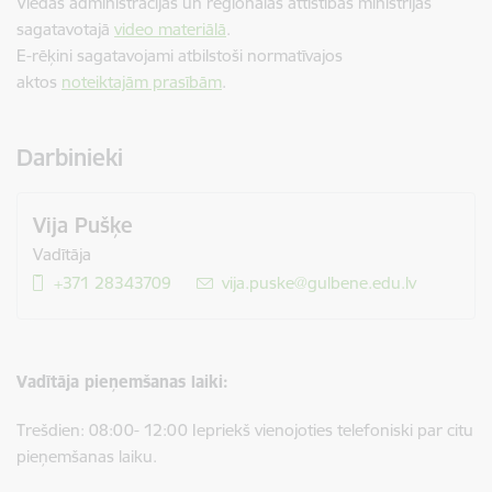
Viedās administrācijas un reģionālās attīstības ministrijas
sagatavotajā
video materiālā
.
E-rēķini sagatavojami atbilstoši normatīvajos
aktos
noteiktajām prasībām
.
Darbinieki
Vija Pušķe
Vadītāja
+371 28343709
E-pasts:
vija.puske@gulbene.edu.lv
Vadītāja pieņemšanas laiki:
Trešdien: 08:00- 12:00
Iepriekš vienojoties telefoniski par citu
pieņemšanas laiku.