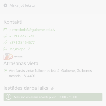
Atskaņot tekstu
Kontakti
E-pasts:
pirmsskola3@gulbene.edu.lv
+371 64473241
+371 25464577
Mājaslapa
Atrašanās vieta
Atrašanās vieta: Nākotnes iela 4, Gulbene, Gulbenes
novads, LV-4401
Iestādes darba laiks
Mēs šodien esam atvērti plkst. 07:00 - 19:00