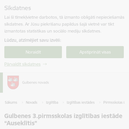
Pāriet uz lapas saturu
Sīkdatnes
Spied
lai meklētu
Enter
Lai šī tīmekļvietne darbotos, tā izmanto obligāti nepieciešamās
sīkdatnes. Ar Jūsu piekrišanu papildus šajā vietnē var tikt
izmantotas statistikas un sociālo mediju sīkdatnes.
Lūdzu, atzīmējiet savu izvēli:
Noraidīt
Apstiprināt visas
Pārvaldīt sīkdatnes
Sākums
Novads
Izglītība
Izglītības iestādes
Pirmsskolas izgl
Gulbenes 3.pirmsskolas izglītības iestāde
“Auseklītis”