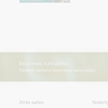
Esi pirmais, kurš uzzina!
Piesakies jaunumu saņemšanai savā e-pastā.
Kājene
Ātrās saites
Noderīg