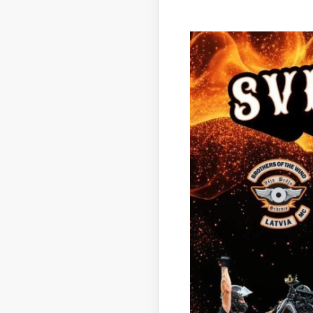
Jā
An
Vi
Komis
Lejupielā
Proto
Lejupielā
Proto
Lejupielā
Proto
Lejupielā
Prot
Medību 
Skatīt vai