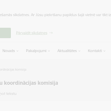
iešamās sīkdatnes. Ar Jūsu piekrišanu papildus šajā vietnē var tikt i
Pārvaldīt sīkdatnes
Novads
Pakalpojumi
Aktualitātes
Kontakti
rdinācijas komisija
 koordinācijas komisija
ņot tekstu