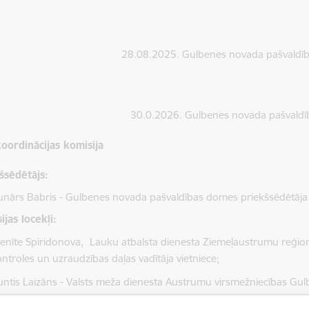
28.08.2025. Gulbenes novada pašvaldība
30.0.2026. Gulbenes novada pašvaldīb
oordinācijas komisija
šsēdētājs:
nārs Babris - Gulbenes novada pašvaldības domes priekšsēdētāja 
ijas locekļi:
enīte Spiridonova,
Lauku atbalsta dienesta Ziemeļaustrumu reģion
ntroles un uzraudzības daļas vadītāja vietniece;
ntis Laizāns - Valsts meža dienesta Austrumu virsmežniecības Gul
rtiņš Kudiņš - “Latvijas Meža īpašnieku biedrība” pilnvarotais pārst