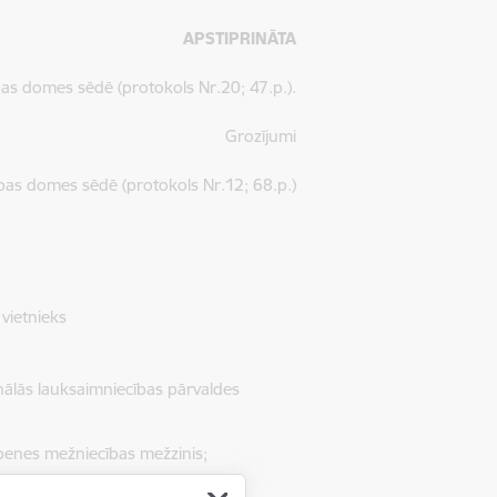
APSTIPRINĀTA
s domes sēdē (protokols Nr.20; 47.p.).
Grozījumi
as domes sēdē (protokols Nr.12; 68.p.)
vietnieks
ālās lauksaimniecības pārvaldes
benes mežniecības mežzinis;
āvis;