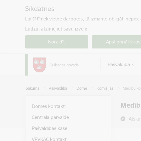
Pāriet uz lapas saturu
Sīkdatnes
Lai šī tīmekļvietne darbotos, tā izmanto obligāti nepiec
Lūdzu, atzīmējiet savu izvēli:
Noraidīt
Apstiprināt visas
Pašvaldība
Sākums
Pašvaldība
Dome
Komisijas
Medību koo
Medību
Domes kontakti
Centrālā pārvalde
Atska
Pašvaldības kase
VPVKAC kontakti