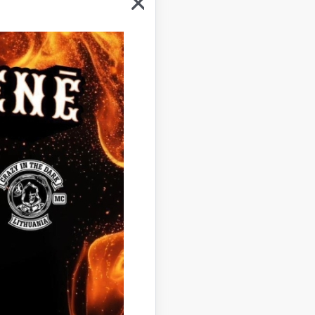
rstāvis;
arotais pārstāvis;
as kancelejas pārzine.