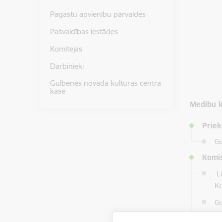
Pagastu apvienību pārvaldes
Pašvaldības iestādes
Komitejas
Darbinieki
Gulbenes novada kultūras centra
kase
Medību k
Priek
Gu
Komis
Li
Ko
Gu
Mā