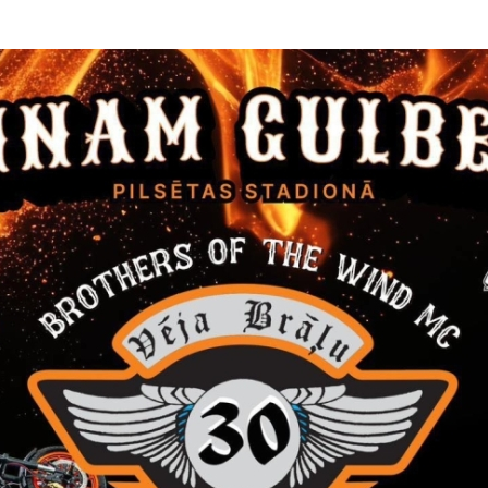
nis Pūpols - Biedrības “Latvijas Mednieku savienība” pilnvarotais pā
dris Gargurnis - Biedrības “Gulbenes lauksaimnieku biedrība” pilnv
ta Baškere - Gulbenes novada Centrālās pārvaldes Kancelejas nodaļ
ijas loceklis/sekretārs:
dēt:
kols_20.04.2018.
dēt:
kols_15.11.2019.
dēt:
kols_26.01.2021.
dēt:
okols_02.06.2023.
koordinācijas komisijas nolikums
rāk