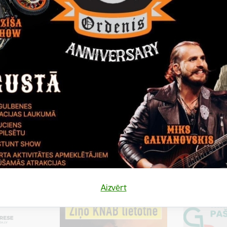
gada darba kārtības, protokoli
gada darba kārtības, protokoli
Aizvērt