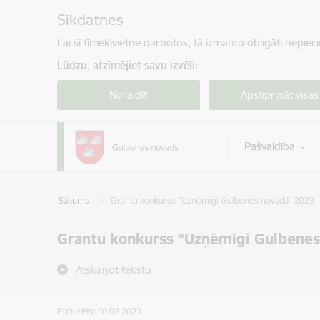
Pāriet uz lapas saturu
Sīkdatnes
Lai šī tīmekļvietne darbotos, tā izmanto obligāti nepiec
Lūdzu, atzīmējiet savu izvēli:
Noraidīt
Apstiprināt visas
Pašvaldība
Sākums
Grantu konkurss "Uzņēmīgi Gulbenes novadā" 2023
Grantu konkurss "Uzņēmīgi Gulbene
Atskaņot tekstu
Publicēts: 10.02.2023.