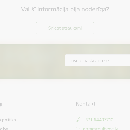
Vai šī informācija bija noderīga?
Sniegt atsauksmi
i
Kontakti
 politika
+371 64497710
E-pasts:
dome@gulbene.lv
mība