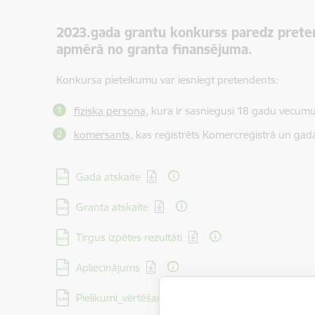
2023.gada grantu konkurss paredz prete
apmērā no granta finansējuma.
Konkursa pieteikumu var iesniegt pretendents:
fiziska persona
, kura ir sasniegusi 18 gadu vecumu
komersants
, kas reģistrēts Komercreģistrā un ga
Lejupielādēt:
Gada atskaite
Lejupielādēt:
Granta atskaite
Lejupielādēt:
Tirgus izpētes rezultāti
Lejupielādēt:
Apliecinājums
Lejupielādēt:
Pielikumi_vērtēšana