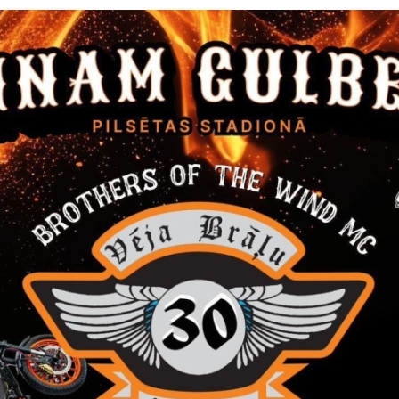
ņš ir 31.oktobris!