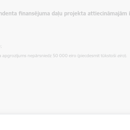
ndenta finansējuma daļu projekta attiecināmajā
;
da apgrozījums nepārsniedz 50 000 eiro (piecdesmit tūkstoši
eiro
).