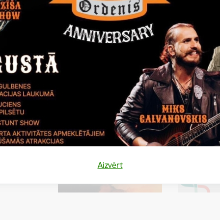
iņš 31.marts!
Aizvērt