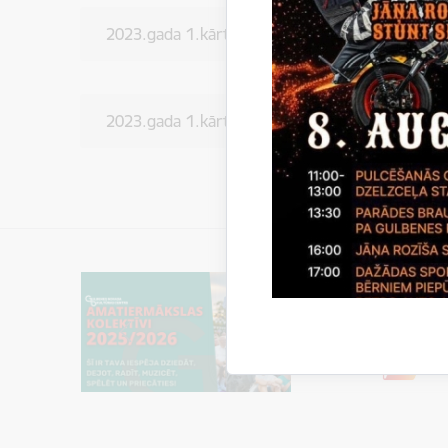
2023.gada 1.kārtas atbalstītie projekti
2023.gada 1.kārtas konkursa iesniegšanas term