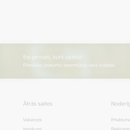
Esi pirmais, kurš uzzina!
Piesakies jaunumu saņemšanai savā e-pastā.
Kājene
Ātrās saites
Noderīg
Vakances
Privātuma
Iepirkumi
Piekļūsta