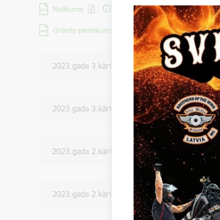
Lejupielādēt:
Nolikums
Lejupielādēt:
Granta pieteikums ar pielikumiem
2023.gada 3.kārtas konkursa iesniegšanas termi
2023.gada 3.kārtas atbalstītie projekti
2023.gada 2.kārtas atbalstītie projekti
2023.gada 2.kārtas konkursa termiņš 30.jūnijs!