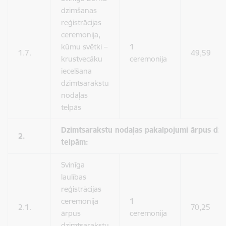
dzimšanas
reģistrācijas
ceremonija,
kūmu svētki –
1
1.7.
49,59
krustvecāku
ceremonija
iecelšana
dzimtsarakstu
nodaļas
telpās
Dzimtsarakstu nodaļas pakalpojumi ārpus dzi
2.
telpām:
Svinīga
laulības
reģistrācijas
ceremonija
1
2.1.
70,25
ārpus
ceremonija
dzimtsarakstu