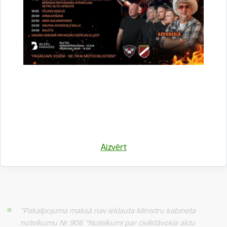
4.1.
personai
6,61
sūtījums
ierakstītā
pasta
sūtījumā
Daudzvalodu
standarta
veidlapa
izmantošanai
4.2.
citā ES
1 izziņa
5,79
dalībvalstī -
pielikums CAR
apliecībai vai
Aizvērt
izziņai
*Pakalpojuma maksā nav iekļauta Ministru kabineta
noteikumu Nr.906 “Noteikumi par civilstāvokļa aktu