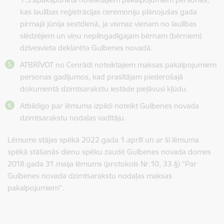
kas laulības reģistrācijas ceremoniju plānojušas gada
pirmajā jūnija sestdienā, ja vismaz vienam no laulības
slēdzējiem un viņu nepilngadīgajam bērnam (bērniem)
dzīvesvieta deklarēta Gulbenes novadā.
ATBRĪVOT no Cenrādī noteiktajiem maksas pakalpojumiem
personas gadījumos, kad prasītājam piederošajā
dokumentā dzimtsarakstu iestāde pieļāvusi kļūdu.
Atbildīgo par lēmuma izpildi noteikt Gulbenes novada
dzimtsarakstu nodaļas vadītāju.
Lēmums stājas spēkā 2022.gada 1.aprīlī un ar šī lēmuma
spēkā stāšanās dienu spēku zaudē Gulbenes novada domes
2018.gada 31.maija lēmums (protokols Nr.10, 33.§) “Par
Gulbenes novada dzimtsarakstu nodaļas maksas
pakalpojumiem”.