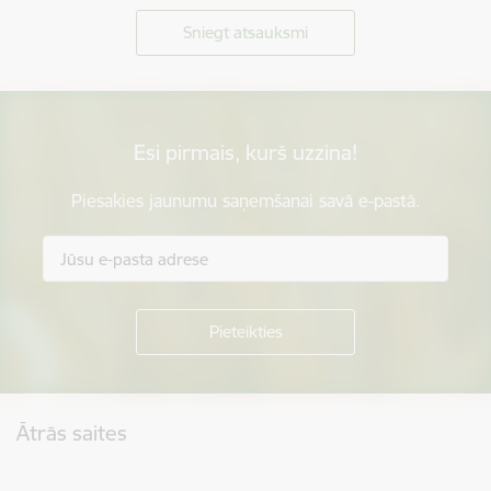
Sniegt atsauksmi
Esi pirmais, kurš uzzina!
Piesakies jaunumu saņemšanai savā e-pastā.
Kājene
Ātrās saites