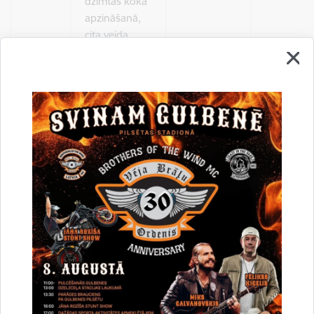
dzimtas koka
apzināšanā,
cita veida
informācijas
sniegšana -
1 arhīva
3.3.
par viena
4,13
vienība
arhīva
vienības
apzināšanu
Gulbenes
novadā
nedeklarētai
personai
4.
Citi dzimtsarakstu nodaļas pakalpojumi:
Dokumentu
nosūtīšana
fiziskai
1 pasta