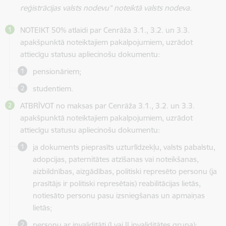
reģistrācijas valsts nodevu” noteiktā valsts nodeva.
NOTEIKT 50% atlaidi par Cenrāža 3.1., 3.2. un 3.3.
apakšpunktā noteiktajiem pakalpojumiem, uzrādot
attiecīgu statusu apliecinošu dokumentu:
pensionāriem;
studentiem.
ATBRĪVOT no maksas par Cenrāža 3.1., 3.2. un 3.3.
apakšpunktā noteiktajiem pakalpojumiem, uzrādot
attiecīgu statusu apliecinošu dokumentu:
ja dokuments pieprasīts uzturlīdzekļu, valsts pabalstu,
adopcijas, paternitātes atzīšanas vai noteikšanas,
aizbildnības, aizgādības, politiski represēto personu (ja
prasītājs ir politiski represētais) reabilitācijas lietās,
notiesāto personu pasu izsniegšanas un apmaiņas
lietās;
personu ar invaliditāti (I vai II invaliditātes grupa);