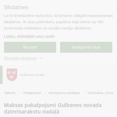
Pāriet uz lapas saturu
Sīkdatnes
Spied
lai meklētu
Enter
Lai šī tīmekļvietne darbotos, tā izmanto obligāti nepieciešamās
sīkdatnes. Ar Jūsu piekrišanu papildus šajā vietnē var tikt
izmantotas statistikas un sociālo mediju sīkdatnes.
Lūdzu, atzīmējiet savu izvēli:
Noraidīt
Apstiprināt visas
Pārvaldīt sīkdatnes
Sākums
Pakalpojumi
Iesniegumu veidlapas
Dzimšanas, miršanas, 
Maksas pakalpojumi Gulbenes novada
dzimtsarakstu nodaļā