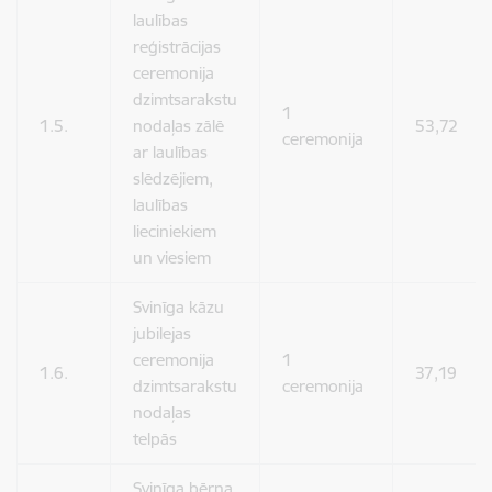
laulības
reģistrācijas
ceremonija
dzimtsarakstu
1
1.5.
nodaļas zālē
53,72
ceremonija
ar laulības
slēdzējiem,
laulības
lieciniekiem
un viesiem
Svinīga kāzu
jubilejas
ceremonija
1
1.6.
37,19
dzimtsarakstu
ceremonija
nodaļas
telpās
Svinīga bērna