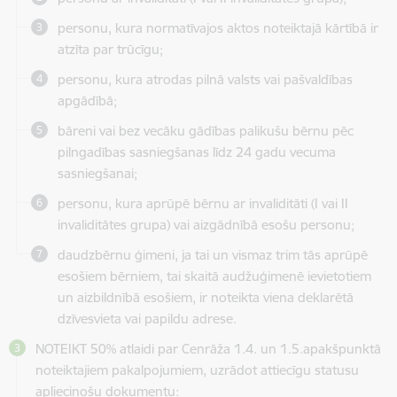
personu, kura normatīvajos aktos noteiktajā kārtībā ir
atzīta par trūcīgu;
personu, kura atrodas pilnā valsts vai pašvaldības
apgādībā;
bāreni vai bez vecāku gādības palikušu bērnu pēc
pilngadības sasniegšanas līdz 24 gadu vecuma
sasniegšanai;
personu, kura aprūpē bērnu ar invaliditāti (I vai II
invaliditātes grupa) vai aizgādnībā esošu personu;
daudzbērnu ģimeni, ja tai un vismaz trim tās aprūpē
esošiem bērniem, tai skaitā audžuģimenē ievietotiem
un aizbildnībā esošiem, ir noteikta viena deklarētā
dzīvesvieta vai papildu adrese.
NOTEIKT 50% atlaidi
par Cenrāža 1.4. un 1.5.apakšpunktā
noteiktajiem pakalpojumiem
, uzrādot attiecīgu statusu
apliecinošu dokumentu: