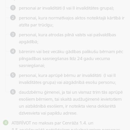
personai ar invaliditāti (I vai II invaliditātes grupa);
personai, kura normatīvajos aktos noteiktajā kārtībā ir
atzīta par trūcīgu;
personai, kura atrodas pilnā valsts vai pašvaldības
apgādībā;
bārenim vai bez vecāku gādības palikušu bērnam pēc
pilngadības sasniegšanas līdz 24 gadu vecuma
sasniegšanai;
personai, kura aprūpē bērnu ar invaliditāti (I vai II
invaliditātes grupa) vai aizgādnībā esošu personu;
daudzbērnu ģimenei, ja tai un vismaz trim tās aprūpē
esošiem bērniem, tai skaitā audžuģimenē ievietotiem
un aizbildnībā esošiem, ir noteikta viena deklarētā
dzīvesvieta vai papildu adrese.
ATBRĪVOT no maksas par Cenrāža
1.4. un
1.5.apakšpunktā noteiktajiem pakalpojumiem
personas,