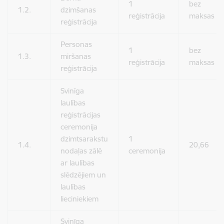
1
bez
1.2.
dzimšanas
reģistrācija
maksas
reģistrācija
Personas
1
bez
1.3.
miršanas
reģistrācija
maksas
reģistrācija
Svinīga
laulības
reģistrācijas
ceremonija
dzimtsarakstu
1
1.4.
20,66
nodaļas zālē
ceremonija
ar laulības
slēdzējiem un
laulības
lieciniekiem
Svinīga