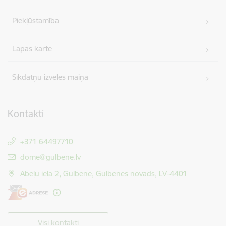
Piekļūstamība
Lapas karte
Sīkdatņu izvēles maiņa
Kontakti
+371 64497710
E-pasts:
dome@gulbene.lv
Ābeļu iela 2, Gulbene, Gulbenes novads, LV-4401
Visi kontakti