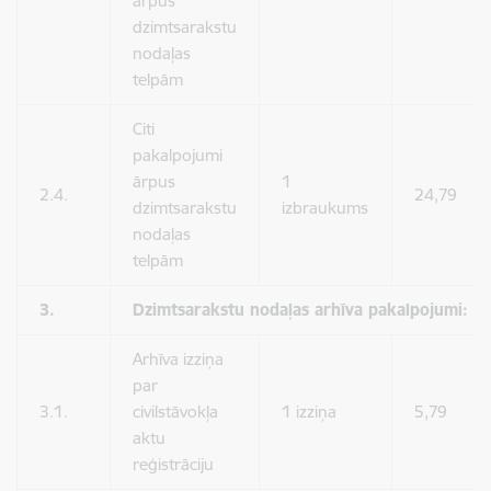
ārpus
dzimtsarakstu
nodaļas
telpām
Citi
pakalpojumi
ārpus
1
2.4.
24,79
dzimtsarakstu
izbraukums
nodaļas
telpām
3.
Dzimtsarakstu nodaļas arhīva pakalpojumi:
Arhīva izziņa
par
3.1.
civilstāvokļa
1 izziņa
5,79
aktu
reģistrāciju