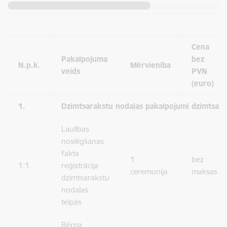
Cena
Pakalpojuma
bez
N.p.k.
Mērvienība
veids
PVN
(euro)
1.
Dzimtsarakstu nodaļas pakalpojumi dzimtsara
Laulības
noslēgšanas
fakta
1
bez
1.1.
reģistrācija
ceremonija
maksas
dzimtsarakstu
nodaļas
telpās
Bērna