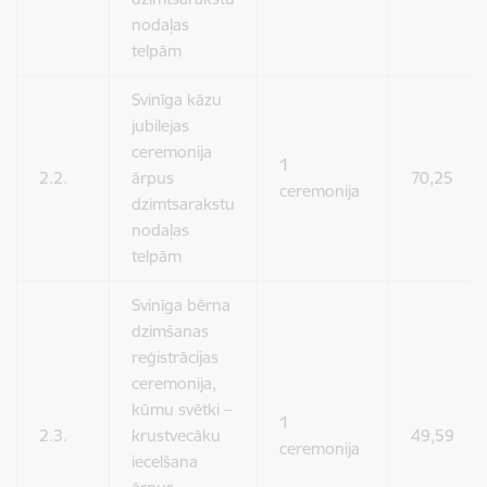
nodaļas
telpām
Svinīga kāzu
jubilejas
ceremonija
1
2.2.
ārpus
70,25
ceremonija
dzimtsarakstu
nodaļas
telpām
Svinīga bērna
dzimšanas
reģistrācijas
ceremonija,
kūmu svētki –
1
2.3.
krustvecāku
49,59
ceremonija
iecelšana