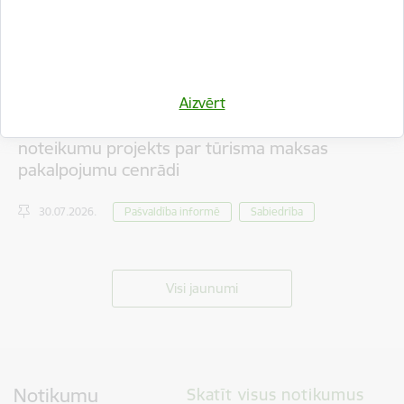
Aizvērt
Iedzīvotāju viedokļa izteikšanai nodots saistošo
noteikumu projekts par tūrisma maksas
pakalpojumu cenrādi
30.07.2026.
Pašvaldība informē
Sabiedrība
Visi jaunumi
Notikumu
Skatīt visus notikumus