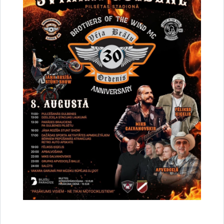
Par satiksmes organizāciju Brīvības un
Dzelzceļa ielas pārbūves darbu laikā Gulbenē
30.07.2026.
Projekti
Sabiedrība
Satiksmes ierobežojumi