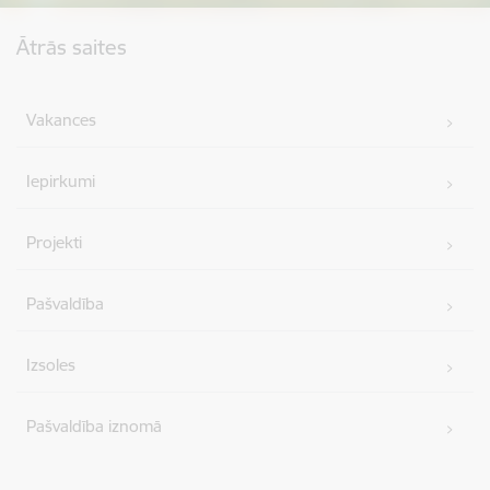
Kājene
Ātrās saites
Vakances
Iepirkumi
Projekti
Pašvaldība
Izsoles
Pašvaldība iznomā