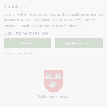
Pāriet uz lapas saturu
Sīkdatnes
Spied
lai meklētu
Enter
Lai šī tīmekļvietne darbotos, tā izmanto obligāti nepieciešamās
sīkdatnes. Ar Jūsu piekrišanu papildus šajā vietnē var tikt
izmantotas statistikas un sociālo mediju sīkdatnes.
Lūdzu, atzīmējiet savu izvēli:
Noraidīt
Apstiprināt visas
Pārvaldīt sīkdatnes
Gulbenes novada pašvaldība