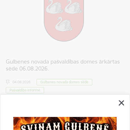
Gulbenes novada pašvaldības domes ārkārtas
sēde 06.08.2026.
04.08.2026.
Gulbenes novada domes sēde
Pašvaldība informē