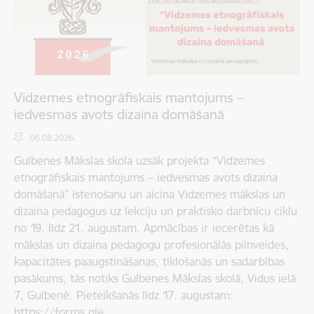
Vidzemes etnogrāfiskais mantojums –
iedvesmas avots dizaina domāšanā
06.08.2026.
Gulbenes Mākslas skola uzsāk projekta “Vidzemes
etnogrāfiskais mantojums – iedvesmas avots dizaina
domāšanā” īstenošanu un aicina Vidzemes mākslas un
dizaina pedagogus uz lekciju un praktisko darbnīcu ciklu
no 19. līdz 21. augustam. Apmācības ir iecerētas kā
mākslas un dizaina pedagogu profesionālās pilnveides,
kapacitātes paaugstināšanas, tīklošanās un sadarbības
pasākums, tās notiks Gulbenes Mākslas skolā, Vidus ielā
7, Gulbenē. Pieteikšanās līdz 17. augustam:
https://forms.gle…