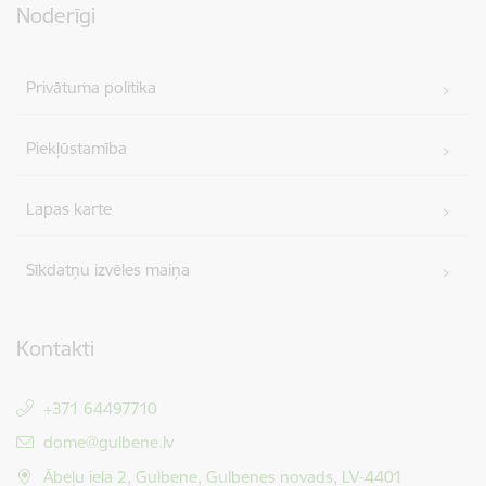
Noderīgi
Privātuma politika
Piekļūstamība
Lapas karte
Sīkdatņu izvēles maiņa
Kontakti
+371 64497710
E-pasts:
dome@gulbene.lv
Ābeļu iela 2, Gulbene, Gulbenes novads, LV-4401