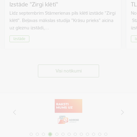
Izstāde "Zirgi klētī"
TL
Līdz septembrim Stāmerienas pils klētī izstāde "Zirgi
No 
klētī". Beļavas mākslas studija "Krāsu prieks" aicina
St
uz gleznu izstādi,…
izs
Izstāde
I
Visi notikumi