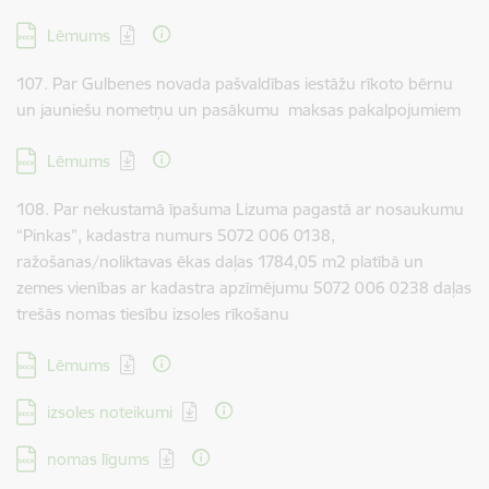
Lejupielādēt:
Lēmums
107. Par Gulbenes novada pašvaldības iestāžu rīkoto bērnu
un jauniešu nometņu un pasākumu maksas pakalpojumiem
Lejupielādēt:
Lēmums
108. Par nekustamā īpašuma Lizuma pagastā ar nosaukumu
“Pinkas”, kadastra numurs 5072 006 0138,
ražošanas/noliktavas ēkas daļas 1784,05 m2 platībā un
zemes vienības ar kadastra apzīmējumu 5072 006 0238 daļas
trešās nomas tiesību izsoles rīkošanu
Lejupielādēt:
Lēmums
Lejupielādēt:
izsoles noteikumi
Lejupielādēt:
nomas līgums