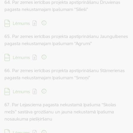
64. Par zemes ierīcības projekta apstiprināšanu Druvienas
pagasta nekustamajam īpašumam “Silieši”
Lejupielādēt:
Lēmums
65. Par zemes ierīcības projekta apstiprināšanu Jaungulbenes
pagasta nekustamajam īpašumam “Agrumi”
Lejupielādēt:
Lēmums
66. Par zemes ierīcības projekta apstiprināšanu Stāmerienas
pagasta nekustamajam īpašumam “Smoņi”
Lejupielādēt:
Lēmums
67. Par Lejasciema pagasta nekustamā īpašuma “Skolas
mežs” sastāva grozīšanu un jauna nekustamā īpašuma
nosaukuma piešķiršanu
Lejupielādēt:
Lēmums