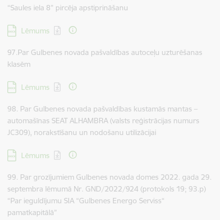
“Saules iela 8” pircēja apstiprināšanu
Lejupielādēt:
Lēmums
97.Par Gulbenes novada pašvaldības autoceļu uzturēšanas
klasēm
Lejupielādēt:
Lēmums
98. Par Gulbenes novada pašvaldības kustamās mantas –
automašīnas SEAT ALHAMBRA (valsts reģistrācijas numurs
JC309), norakstīšanu un nodošanu utilizācijai
Lejupielādēt:
Lēmums
99. Par grozījumiem Gulbenes novada domes 2022. gada 29.
septembra lēmumā Nr. GND/2022/924 (protokols 19; 93.p)
“Par ieguldījumu SIA “Gulbenes Energo Serviss“
pamatkapitālā”