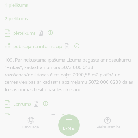
1.pielikums
2.pielikums
Lejupielādēt:
pieteikums
Lejupielādēt:
publicējamā informācija
109. Par nekustamā īpašuma Lizuma pagastā ar nosaukumu
“Pinkas”, kadastra numurs 5072 006 0138,
ražošanas/noliktavas ēkas daļas 2990,58 m2 platībā un
zemes vienības ar kadastra apzīmējumu 5072 006 0238 daļas
trešās nomas tiesību izsoles rīkošanu
Lejupielādēt:
Lēmums
Lejupielādēt:
izsoles noteikumi
Language
Piekļūstamība
Lejupielādēt:
Izvēlne
nomas līgums