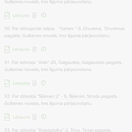
Gulbenes novads, īres līguma pārjaunošanu
Lejupielādēt:
Lēmums
50. Par dzīvojamās telpas “Gatves ”-9, Druviena, Druvienas
pagasts, Gulbenes novads, īres līguma pārjaunošanu
Lejupielādēt:
Lēmums
51. Par dzīvokļa “Veiši”-20, Galgauska, Galgauskas pagasts,
Gulbenes novads, īres līguma pārjaunošanu
Lejupielādēt:
Lēmums
52. Par dzīvokļa “Šķieneri 2” - 9, Šķieneri, Stradu pagasts,
Gulbenes novads, īres līguma pārjaunošanu
Lejupielādēt:
Lēmums
53. Par dzīvokļa “Kopdarbība”-2, Tirza, Tirzas pagasts,