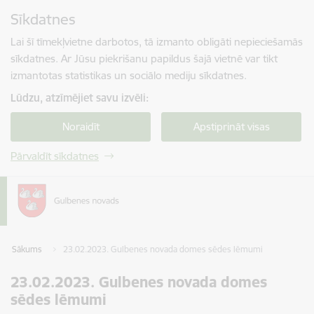
Pāriet uz lapas saturu
Sīkdatnes
Spied
lai meklētu
Enter
Lai šī tīmekļvietne darbotos, tā izmanto obligāti nepieciešamās
sīkdatnes. Ar Jūsu piekrišanu papildus šajā vietnē var tikt
izmantotas statistikas un sociālo mediju sīkdatnes.
Lūdzu, atzīmējiet savu izvēli:
Noraidīt
Apstiprināt visas
Pārvaldīt sīkdatnes
Sākums
23.02.2023. Gulbenes novada domes sēdes lēmumi
23.02.2023. Gulbenes novada domes
sēdes lēmumi