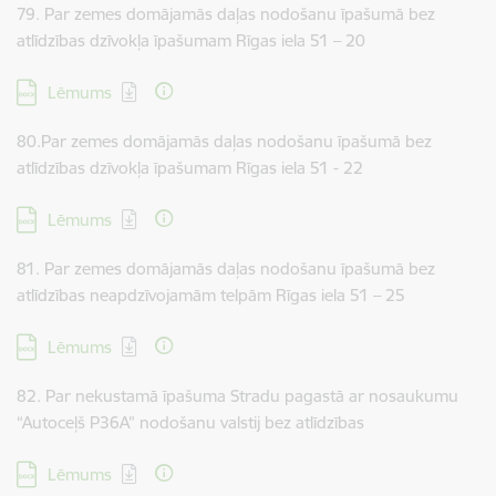
79. Par zemes domājamās daļas nodošanu īpašumā bez
atlīdzības dzīvokļa īpašumam Rīgas iela 51 – 20
Lejupielādēt:
Lēmums
80.Par zemes domājamās daļas nodošanu īpašumā bez
atlīdzības dzīvokļa īpašumam Rīgas iela 51 - 22
Lejupielādēt:
Lēmums
81. Par zemes domājamās daļas nodošanu īpašumā bez
atlīdzības neapdzīvojamām telpām Rīgas iela 51 – 25
Lejupielādēt:
Lēmums
82. Par nekustamā īpašuma Stradu pagastā ar nosaukumu
“Autoceļš P36A” nodošanu valstij bez atlīdzības
Lejupielādēt:
Lēmums