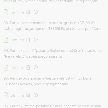
daļas 60 m2 platībā nomas izsoles rezultātu apstiprināšanu
Lejupielādēt:
Lēmums
93. Par kustamās mantas – traktora (greidera) DZ-99 22
(valsts reģistrācijas numurs T3505LF), pircēja apstiprināšanu
Lejupielādēt:
Lēmums
94. Par nekustamā īpašuma Gulbenes pilsētā ar nosaukumu
“Parka iela 2” pircēja apstiprināšanu
Lejupielādēt:
Lēmums
95. Par dzīvokļa īpašuma Viestura iela 29 – 1, Gulbene,
Gulbenes novads, pircēja apstiprināšanu
Lejupielādēt:
Lēmums
96. Par nekustamā īpašuma Beļavas pagastā ar nosaukumu