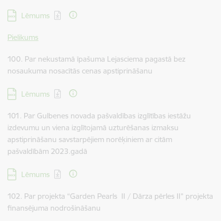
Lejupielādēt:
Lēmums
Pielikums
100. Par nekustamā īpašuma Lejasciema pagastā bez
nosaukuma nosacītās cenas apstiprināšanu
Lejupielādēt:
Lēmums
101. Par Gulbenes novada pašvaldības izglītības iestāžu
izdevumu un viena izglītojamā uzturēšanas izmaksu
apstiprināšanu savstarpējiem norēķiniem ar citām
pašvaldībām 2023.gadā
Lejupielādēt:
Lēmums
102. Par projekta “Garden Pearls II / Dārza pērles II” projekta
finansējuma nodrošināšanu