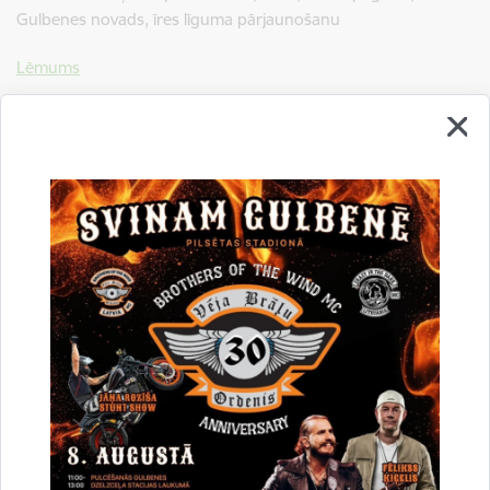
Gulbenes novads, īres līguma pārjaunošanu
Lēmums
54. Par dzīvojamās telpas “Tīrumkleivas 6”-1, Druvienas
pagasts, Gulbenes novads, īres līguma pārjaunošanu
Lejupielādēt:
Lēmums
55. Par E. P. iesnieguma izskatīšanu
Lejupielādēt:
Lēmums
56. Par iekšējā normatīvā akta “Gulbenes novada bāriņtiesas
nolikums” apstiprināšanu
Lejupielādēt:
Lēmums
57. Par iekšējā normatīvā akta “Grozījumi Gulbenes novada