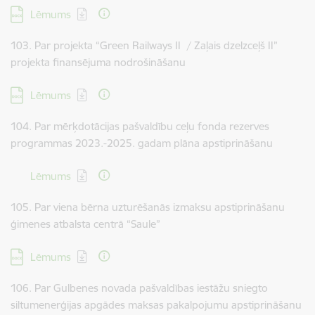
Lejupielādēt:
Lēmums
103. Par projekta “Green Railways II / Zaļais dzelzceļš II”
projekta finansējuma nodrošināšanu
Lejupielādēt:
Lēmums
104. Par mērķdotācijas pašvaldību ceļu fonda rezerves
programmas 2023.-2025. gadam plāna apstiprināšanu
Lejupielādēt:
Lēmums
105. Par viena bērna uzturēšanās izmaksu apstiprināšanu
ģimenes atbalsta centrā “Saule”
Lejupielādēt:
Lēmums
106. Par Gulbenes novada pašvaldības iestāžu sniegto
siltumenerģijas apgādes maksas pakalpojumu apstiprināšanu