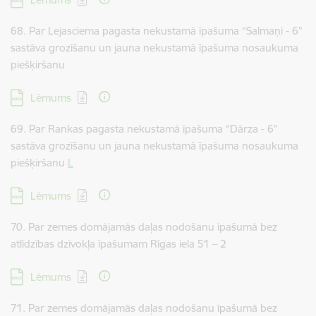
68. Par Lejasciema pagasta nekustamā īpašuma “Salmaņi - 6”
sastāva grozīšanu un jauna nekustamā īpašuma nosaukuma
piešķiršanu
Lejupielādēt:
Lēmums
69. Par Rankas pagasta nekustamā īpašuma “Dārza - 6”
sastāva grozīšanu un jauna nekustamā īpašuma nosaukuma
piešķiršanu
L
Lejupielādēt:
Lēmums
70. Par zemes domājamās daļas nodošanu īpašumā bez
atlīdzības dzīvokļa īpašumam Rīgas iela 51 – 2
Lejupielādēt:
Lēmums
71. Par zemes domājamās daļas nodošanu īpašumā bez