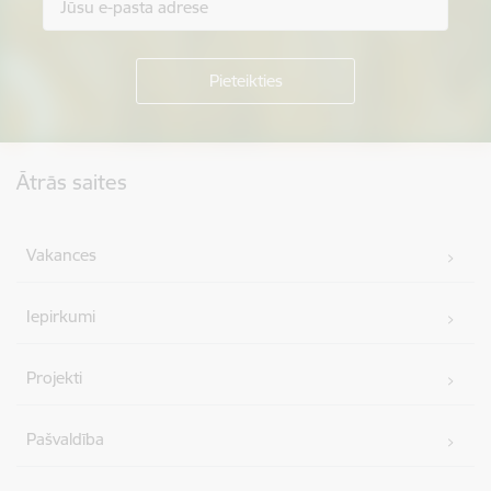
Kājene
Ātrās saites
Vakances
Iepirkumi
Projekti
Pašvaldība