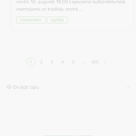
centrs 10. augustā 18:00 Lejasciema kultūrvēsturiskā
mantojuma un tradīciju centrā …
Fotoizstādes
Izglītība
Lapošana
…
1
2
3
4
5
305
Pašreizējā lapa
Lapa
Lapa
Lapa
Lapa
Drukāt lapu