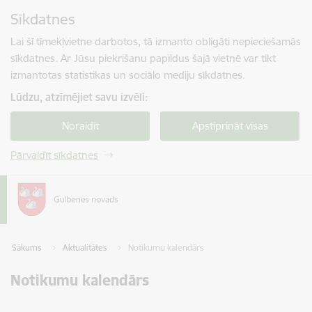
Pāriet uz lapas saturu
Sīkdatnes
Spied
lai meklētu
Enter
Lai šī tīmekļvietne darbotos, tā izmanto obligāti nepieciešamās
sīkdatnes. Ar Jūsu piekrišanu papildus šajā vietnē var tikt
izmantotas statistikas un sociālo mediju sīkdatnes.
Lūdzu, atzīmējiet savu izvēli:
Noraidīt
Apstiprināt visas
Pārvaldīt sīkdatnes
Sākums
Aktualitātes
Notikumu kalendārs
Notikumu kalendārs