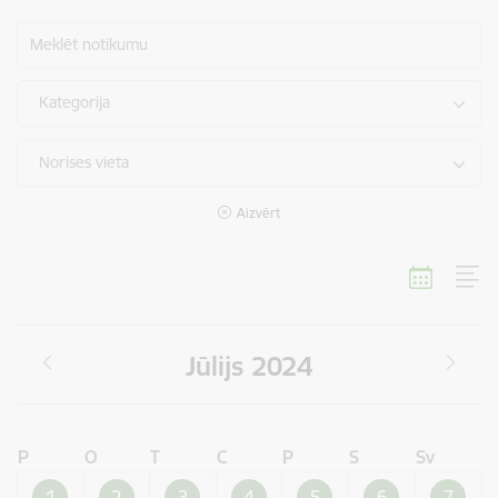
Meklēt notikumu
Kategorija
Norises vieta
Aizvērt
Jūlijs 2024
P
O
T
C
P
S
Sv
1
2
3
4
5
6
7