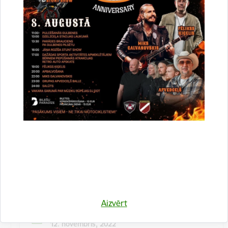
Kulinārā meistarklase "Šmorē ar Sanitu"
12. novembrī 10:00 Druvienas Latviskās dzīvesziņas
centrā kulinārā meistarklase "Šmorē kopā ar Sanitu".
Maksa dalībniekiem 10 EUR…
Meistarklase
Aizvērt
Datums
12. novembris, 2022