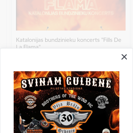
Katalonijas bundzinieku koncerts "Fills De
La Flama"
10.augustā 18:00 pie Stāmerienas pils Katalonijas
bundzinieku koncerts "Fills De La Flama".
Koncerts
Datums
12. novembris, 2022
Laiks
10.00
Atrašanās vieta
Druvienas Latviskās dzīvesziņas centrs