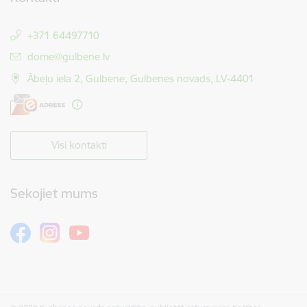
+371 64497710
E-pasts:
dome@gulbene.lv
Ābeļu iela 2, Gulbene, Gulbenes novads, LV-4401
Visi kontakti
Sekojiet mums