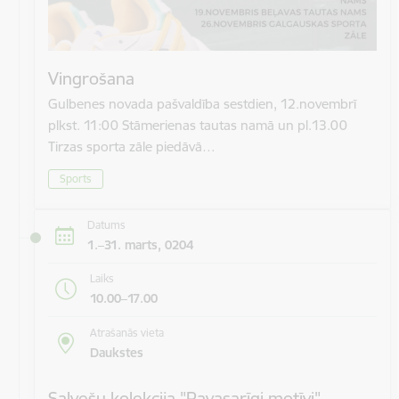
Vingrošana
Gulbenes novada pašvaldība sestdien, 12.novembrī
plkst. 11:00 Stāmerienas tautas namā un pl.13.00
Tirzas sporta zāle piedāvā…
Sports
Datums
1.–31. marts, 0204
Laiks
10.00–17.00
Atrašanās vieta
Daukstes
Salvešu kolekcija "Pavasarīgi motīvi"