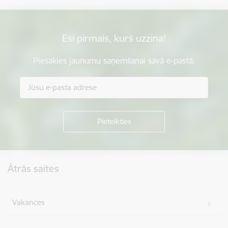
Esi pirmais, kurš uzzina!
Piesakies jaunumu saņemšanai savā e-pastā.
Kājene
Ātrās saites
Vakances