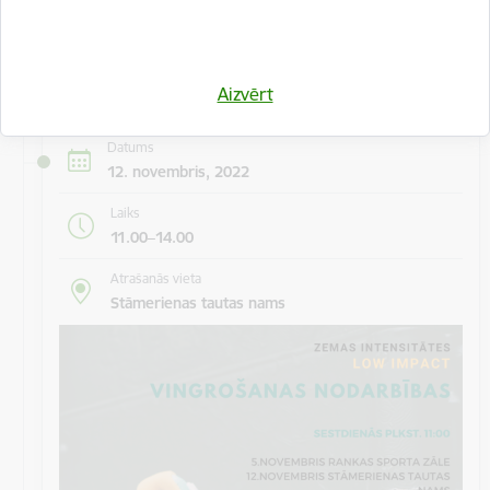
centrā kulinārā meistarklase "Šmorē kopā ar Sanitu".
Maksa dalībniekiem 10 EUR…
Meistarklase
Aizvērt
Datums
12. novembris, 2022
Laiks
11.00–14.00
Atrašanās vieta
Stāmerienas tautas nams