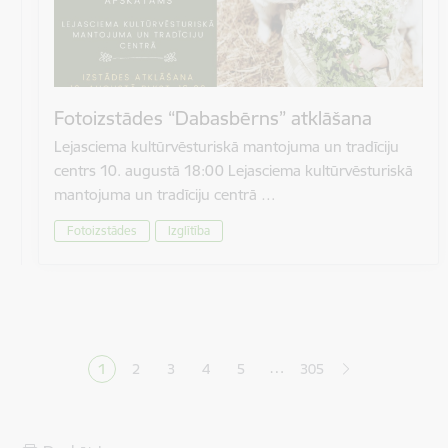
Fotoizstādes “Dabasbērns” atklāšana
Lejasciema kultūrvēsturiskā mantojuma un tradīciju
centrs 10. augustā 18:00 Lejasciema kultūrvēsturiskā
mantojuma un tradīciju centrā …
Fotoizstādes
Izglītība
Lapošana
…
1
2
3
4
5
305
Pašreizējā lapa
Lapa
Lapa
Lapa
Lapa