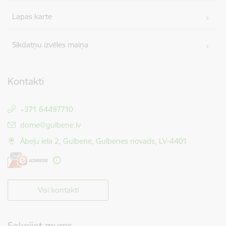
Lapas karte
Sīkdatņu izvēles maiņa
Kontakti
+371 64497710
E-pasts:
dome@gulbene.lv
Ābeļu iela 2, Gulbene, Gulbenes novads, LV-4401
Visi kontakti
Sekojiet mums