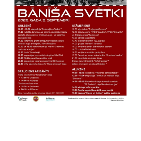
Datums
12. novembris, 2022
Laiks
10.00
Atrašanās vieta
Druvienas Latviskās dzīvesziņas centrs
Kulinārā meistarklase "Šmorē ar Sanitu"
12. novembrī 10:00 Druvienas Latviskās dzīvesziņas