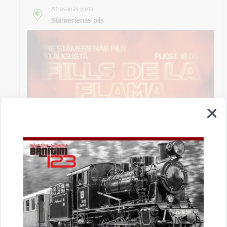
Atrašanās vieta
Stāmerienas pils
Katalonijas bundzinieku koncerts "Fills De
La Flama"
10.augustā 18:00 pie Stāmerienas pils Katalonijas
bundzinieku koncerts "Fills De La Flama".
Koncerts