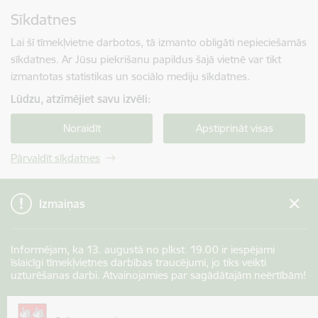
Pāriet uz lapas saturu
Sīkdatnes
Spied
lai meklētu
Enter
Lai šī tīmekļvietne darbotos, tā izmanto obligāti nepieciešamās
sīkdatnes. Ar Jūsu piekrišanu papildus šajā vietnē var tikt
izmantotas statistikas un sociālo mediju sīkdatnes.
Lūdzu, atzīmējiet savu izvēli:
Noraidīt
Apstiprināt visas
Pārvaldīt sīkdatnes
Izmaiņas
Informējam, ka 13. augustā no plkst. 19.00 ir iespējami
īslaicīgi tīmekļvietnes darbības traucējumi, jo tiks veikti
uzturēšanas darbi. Atvainojamies par sagādātajām neērtībām!