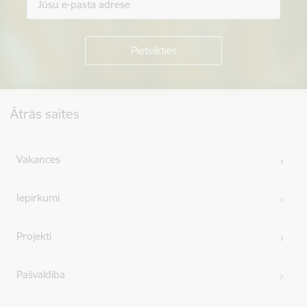
Kājene
Ātrās saites
Vakances
Iepirkumi
Projekti
Pašvaldība