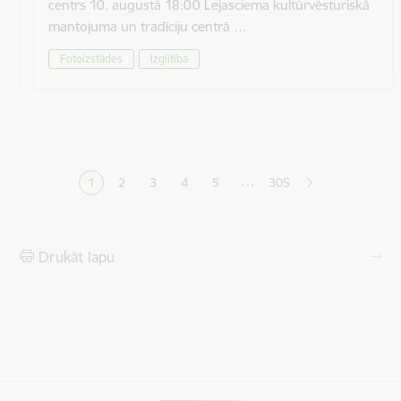
centrs 10. augustā 18:00 Lejasciema kultūrvēsturiskā
mantojuma un tradīciju centrā …
Fotoizstādes
Izglītība
Lapošana
…
1
2
3
4
5
305
Pašreizējā lapa
Lapa
Lapa
Lapa
Lapa
Drukāt lapu