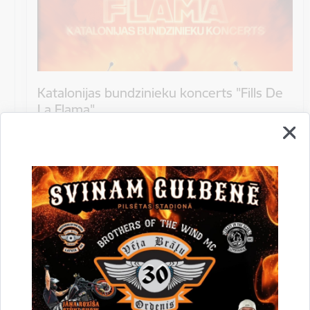
Katalonijas bundzinieku koncerts "Fills De
La Flama"
10.augustā 18:00 pie Stāmerienas pils Katalonijas
bundzinieku koncerts "Fills De La Flama".
Koncerts
Datums
12. novembris, 2022
Laiks
10.00
Atrašanās vieta
Druvienas Latviskās dzīvesziņas centrs