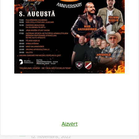
Kulinārā meistarklase "Šmorē ar Sanitu"
12. novembrī 10:00 Druvienas Latviskās dzīvesziņas
centrā kulinārā meistarklase "Šmorē kopā ar Sanitu".
Maksa dalībniekiem 10 EUR…
Meistarklase
Aizvērt
Datums
12. novembris, 2022