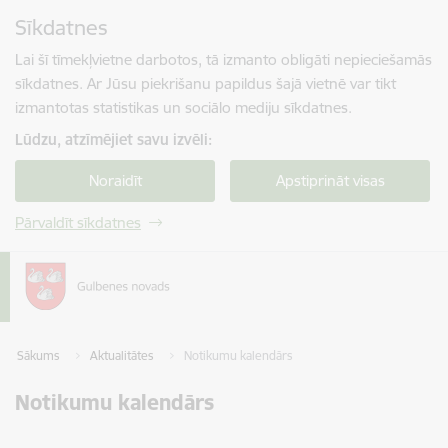
Pāriet uz lapas saturu
Sīkdatnes
Spied
lai meklētu
Enter
Lai šī tīmekļvietne darbotos, tā izmanto obligāti nepieciešamās
sīkdatnes. Ar Jūsu piekrišanu papildus šajā vietnē var tikt
izmantotas statistikas un sociālo mediju sīkdatnes.
Lūdzu, atzīmējiet savu izvēli:
Noraidīt
Apstiprināt visas
Pārvaldīt sīkdatnes
Sākums
Aktualitātes
Notikumu kalendārs
Notikumu kalendārs