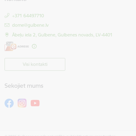
+371 64497710
E-pasts:
dome@gulbene.lv
Ābeļu iela 2, Gulbene, Gulbenes novads, LV-4401
Visi kontakti
Sekojiet mums