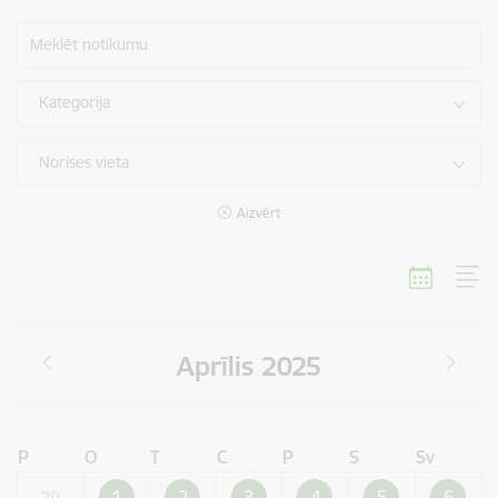
Meklēt notikumu
Kategorija
Norises vieta
Aizvērt
Aprīlis 2025
P
O
T
C
P
S
Sv
1
2
3
4
5
6
29