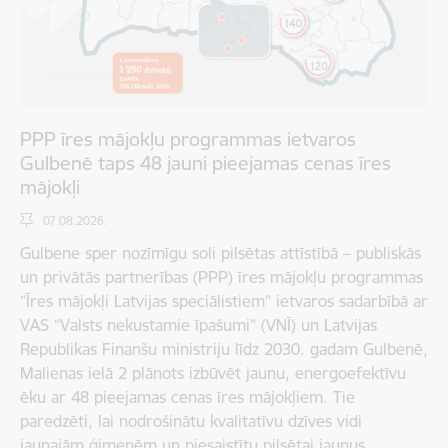
PPP īres mājokļu programmas ietvaros
Gulbenē taps 48 jauni pieejamas cenas īres
mājokļi
07.08.2026.
Gulbene sper nozīmīgu soli pilsētas attīstībā – publiskās
un privātās partnerības (PPP) īres mājokļu programmas
“Īres mājokļi Latvijas speciālistiem” ietvaros sadarbībā ar
VAS “Valsts nekustamie īpašumi” (VNĪ) un Latvijas
Republikas Finanšu ministriju līdz 2030. gadam Gulbenē,
Malienas ielā 2 plānots izbūvēt jaunu, energoefektīvu
ēku ar 48 pieejamas cenas īres mājokļiem. Tie
paredzēti, lai nodrošinātu kvalitatīvu dzīves vidi
jaunajām ģimenēm un piesaistītu pilsētai jaunus