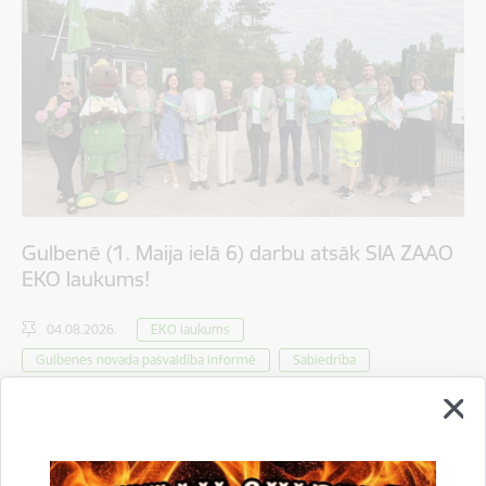
Gulbenē (1. Maija ielā 6) darbu atsāk SIA ZAAO
EKO laukums!
04.08.2026.
EKO laukums
Gulbenes novada pašvaldība informē
Sabiedrība