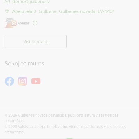
E-pasts:
dome@gulbene.lv
Ābeļu iela 2, Gulbene, Gulbenes novads, LV-4401
Visi kontakti
Sekojiet mums
© 2026 Gulbenes novada pašvaldība, publicētā satura visas tiesības
aizsargātas.
© 2020 Valsts kanceleja, Tīmekļvietņu vienotās platformas visas tiesības
aizsargātas.