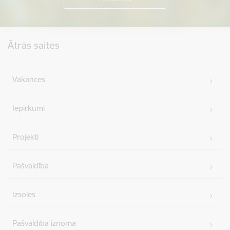
Kājene
Ātrās saites
Vakances
Iepirkumi
Projekti
Pašvaldība
Izsoles
Pašvaldība iznomā