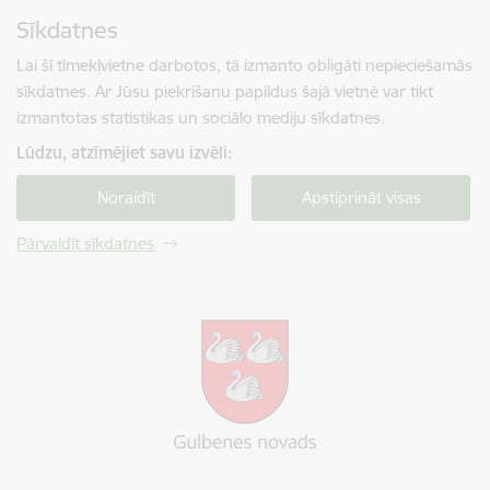
Pāriet uz lapas saturu
Sīkdatnes
Spied
lai meklētu
Enter
Lai šī tīmekļvietne darbotos, tā izmanto obligāti nepieciešamās
sīkdatnes. Ar Jūsu piekrišanu papildus šajā vietnē var tikt
izmantotas statistikas un sociālo mediju sīkdatnes.
Lūdzu, atzīmējiet savu izvēli:
Noraidīt
Apstiprināt visas
Pārvaldīt sīkdatnes
Gulbenes novada pašvaldība