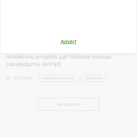
Aizvērt
Iedzīvotāju viedokļa izteikšanai nodots saistošo
noteikumu projekts par tūrisma maksas
pakalpojumu cenrādi
30.07.2026.
Pašvaldība informē
Sabiedrība
Visi jaunumi