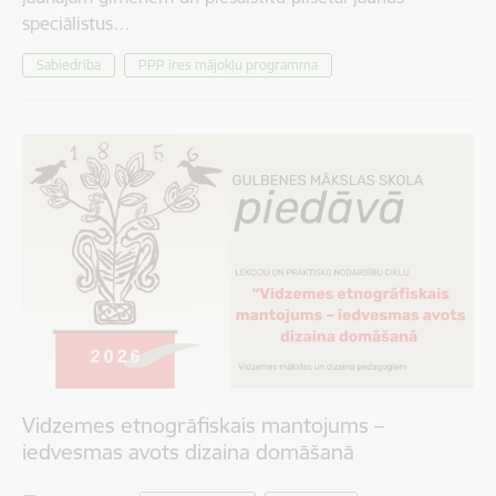
speciālistus…
Sabiedrība
PPP īres mājokļu programma
Vidzemes etnogrāfiskais mantojums –
iedvesmas avots dizaina domāšanā