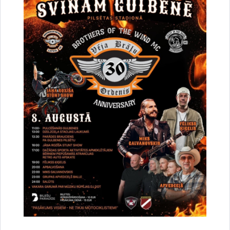
Par satiksmes organizāciju Brīvības un
Dzelzceļa ielas pārbūves darbu laikā Gulbenē
30.07.2026.
Projekti
Sabiedrība
Satiksmes ierobežojumi