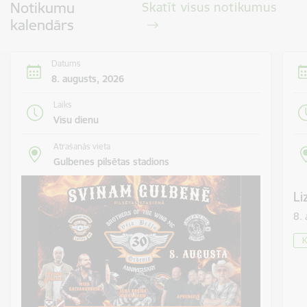
Notikumu
Skatīt visus notikumus
kalendārs
Datums
8. augusts, 2026
Laiks
Visu dienu
Atrašanās vieta
Gulbenes pilsētas stadions
Li
8.
K