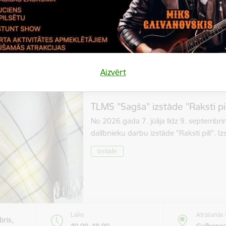
Izstāde
Laiks
Atrašanās 
Aizvērt
bris,
Visu dienu
Stāmerien
TLMS "Sagša" izstāde "Raksti pil
No 2026.gada 7. jūlija līdz 9. septembr
dalībnieku darbu izstāde "Raksti pilī". 
Izstāde
Laiks
Atrašanās 
bris,