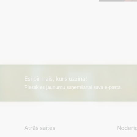
Esi pirmais, kurš uzzina!
Piesakies jaunumu saņemšanai savā e-pastā.
Kājene
Ātrās saites
Noderīg