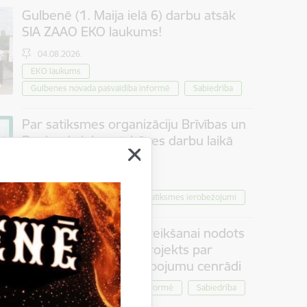
Gulbenē (1. Maija ielā 6) darbu atsāk
SIA ZAAO EKO laukums!
04.08.2026.
EKO laukums
Gulbenes novada pašvaldība informē
Sabiedrība
Par satiksmes organizāciju Brīvības un
Dzelzceļa ielas pārbūves darbu laikā
Gulbenē
30.07.2026.
Projekti
Sabiedrība
Satiksmes ierobežojumi
Iedzīvotāju viedokļa izteikšanai nodots
saistošo noteikumu projekts par
tūrisma maksas pakalpojumu cenrādi
Pašvaldība informē
Sabiedrība
30.07.2026.