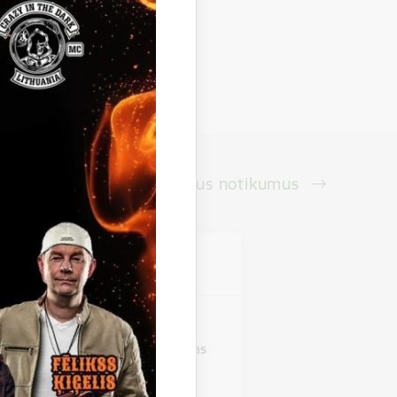
Skatīt visus notikumus
vieta
as pils
stāde "Zirgi klētī". Beļavas mākslas
izstādi,…