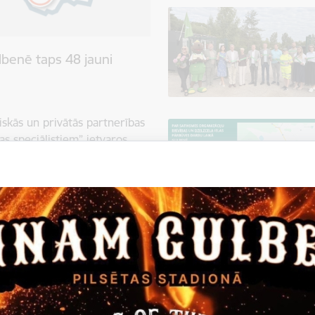
benē taps 48 jauni
iskās un privātās partnerības
s speciālistiem” ietvaros
 un Latvijas Republikas
nas ielā 2 plānots izbūvēt
res mājokļiem. Tie paredzēti,
enēm un piesaistītu pilsētai
 mājokļu programmā skatāms:
u trūkumu, valdība nolēmusi
vijā" īstenošanu. Tas ir viens