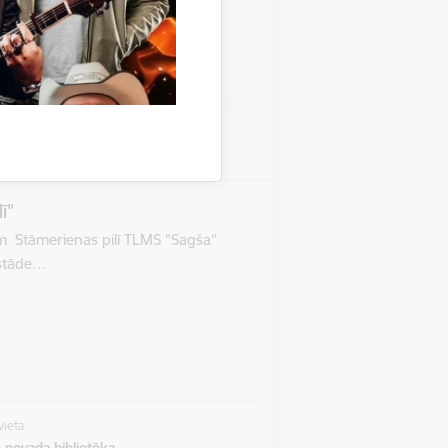
vieta
as pils
ī"
im Stāmerienas pilī TLMS "Sagša"
Izstāde…
vieta