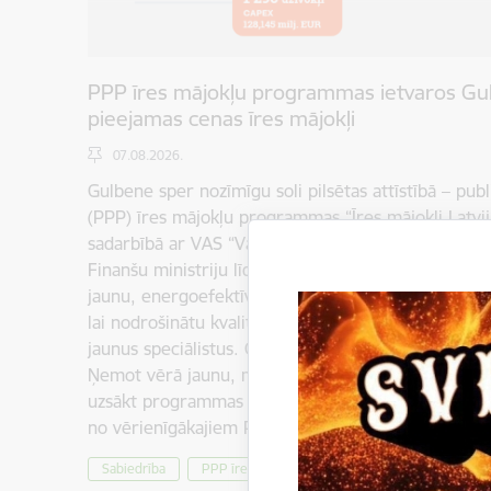
PPP īres mājokļu programmas ietvaros Gul
pieejamas cenas īres mājokļi
07.08.2026.
Gulbene sper nozīmīgu soli pilsētas attīstībā – publ
(PPP) īres mājokļu programmas “Īres mājokļi Latvija
sadarbībā ar VAS “Valsts nekustamie īpašumi” (VNĪ)
Finanšu ministriju līdz 2030. gadam Gulbenē, Malie
jaunu, energoefektīvu ēku ar 48 pieejamas cenas ī
lai nodrošinātu kvalitatīvu dzīves vidi jaunajām ģim
jaunus speciālistus. Gulbenes pilsētas stāsts PPP
Ņemot vērā jaunu, mūsdienīgu, kvalitatīvu dzīvokļ
uzsākt programmas "Īres mājokļi profesionāļiem Lat
no vērienīgākajiem PPP mājokļu attīstības…
Sabiedrība
PPP īres mājokļu programma