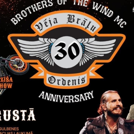
Visi jaunumi
Laiks
Atrašanās 
ts, 2026
Visu dienu
Stāmerien
Izstāde "Zirgi klētī"
Līdz septembrim Stāmerienas pils klētī iz
studija "Krāsu prieks" aicina uz gleznu 