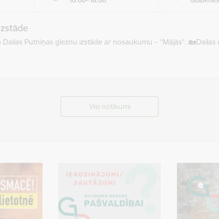
10.00–18.00
Gulbenes
izstāde
āma Dailas Putniņas gleznu izstāde ar nosaukumu – “Mājās”. 🏡​Dail
Visi notikumi