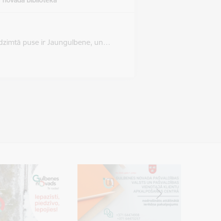
 novada bibliotēka
as dzimtā puse ir Jaungulbene, un…