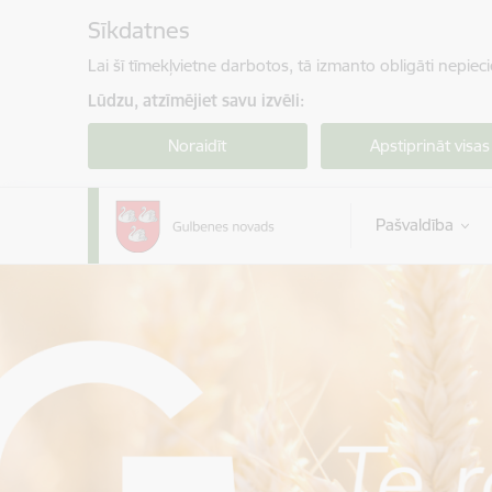
Pāriet uz lapas saturu
Sīkdatnes
Lai šī tīmekļvietne darbotos, tā izmanto obligāti nepiec
Lūdzu, atzīmējiet savu izvēli:
Noraidīt
Apstiprināt visas
Pašvaldība
Gulbenes novada pašvaldība