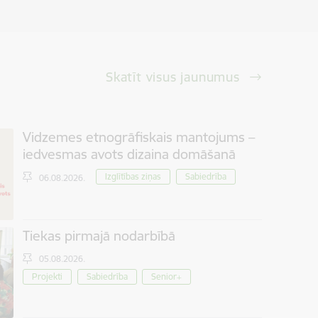
Skatīt visus jaunumus
Vidzemes etnogrāfiskais mantojums –
iedvesmas avots dizaina domāšanā
Izglītības ziņas
Sabiedrība
06.08.2026.
Tiekas pirmajā nodarbībā
05.08.2026.
Projekti
Sabiedrība
Senior+