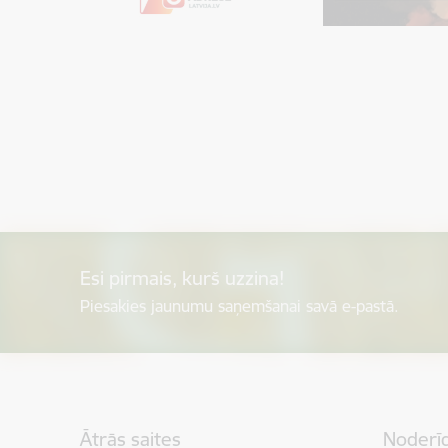
Esi pirmais, kurš uzzina!
Piesakies jaunumu saņemšanai savā e-pastā.
Kājene
Ātrās saites
Noderīg