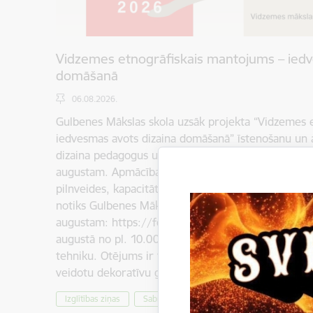
Vidzemes etnogrāfiskais mantojums – iedv
domāšanā
06.08.2026.
Gulbenes Mākslas skola uzsāk projekta “Vidzemes 
iedvesmas avots dizaina domāšanā” īstenošanu un 
dizaina pedagogus uz lekciju un praktisko darbnīcu c
augustam. Apmācības ir iecerētas kā mākslas un d
pilnveides, kapacitātes paaugstināšanas, tīklošanā
notiks Gulbenes Mākslas skolā, Vidus ielā 7, Gulben
augustam: https://forms.gle/tWDh65fJkWecqJxv
augustā no pl. 10.00 līdz 17.30 piedāvājam iegūt j
tehniku. Otējums ir tehnisks paņēmiens tautas māk
veidotu dekoratīvu gleznojumu. Otējuma mērķis b
Izglītības ziņas
Sabiedrība