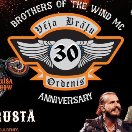
Visi jaunumi
Laiks
Atrašanās 
ts, 2026
Visu dienu
Stāmerien
Izstāde "Zirgi klētī"
Līdz septembrim Stāmerienas pils klētī iz
studija "Krāsu prieks" aicina uz gleznu 