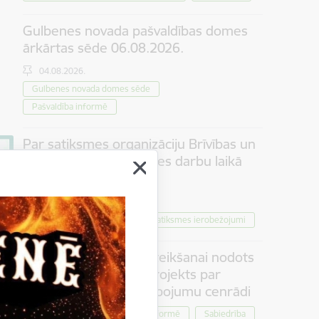
Gulbenes novada pašvaldības domes
ārkārtas sēde 06.08.2026.
04.08.2026.
Gulbenes novada domes sēde
Pašvaldība informē
Par satiksmes organizāciju Brīvības un
Dzelzceļa ielas pārbūves darbu laikā
Gulbenē
30.07.2026.
Projekti
Sabiedrība
Satiksmes ierobežojumi
Iedzīvotāju viedokļa izteikšanai nodots
saistošo noteikumu projekts par
tūrisma maksas pakalpojumu cenrādi
Pašvaldība informē
Sabiedrība
30.07.2026.