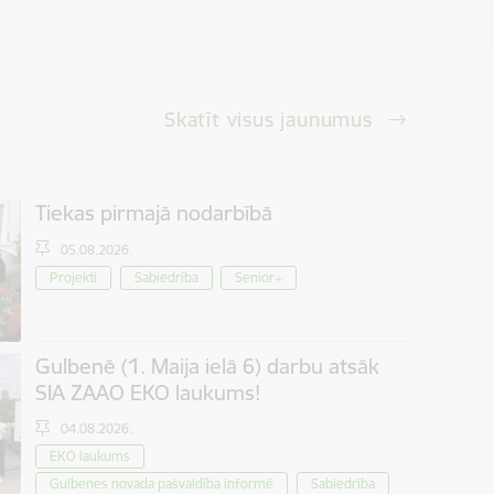
Skatīt visus jaunumus
Tiekas pirmajā nodarbībā
05.08.2026.
Projekti
Sabiedrība
Senior+
Gulbenē (1. Maija ielā 6) darbu atsāk
SIA ZAAO EKO laukums!
04.08.2026.
EKO laukums
Gulbenes novada pašvaldība informē
Sabiedrība