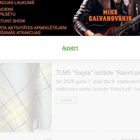
Izstāde
Aizvērt
Laiks
Atrašanās 
bris,
Visu dienu
Stāmerien
TLMS "Sagša" izstāde "Raksti pil
No 2026.gada 7. jūlija līdz 9. septembr
dalībnieku darbu izstāde "Raksti pilī". 
Izstāde
Laiks
Atrašanās 