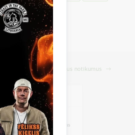
Skatīt visus notikumus
vieta
as pils
stāde "Zirgi klētī". Beļavas mākslas
izstādi,…