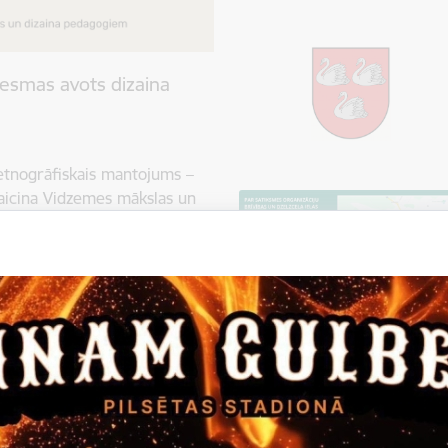
esmas avots dizaina
etnogrāfiskais mantojums –
aicina Vidzemes mākslas un
iklu no 19. līdz 21.
izaina pedagogu profesionālās
s un sadarbības pasākums, tās
ē. Pieteikšanās līdz 17.
7 OTĒŠANAS DARBNĪCĀ 19.
aunas zināšanas par otēšanas
slā, lai uz koka priekšmeta
ija veidot mēbeles…