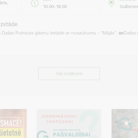
bris,
10.00–18.00
Gulbenes
izstāde
āma Dailas Putniņas gleznu izstāde ar nosaukumu – “Mājās”. 🏡​Dail
Visi notikumi