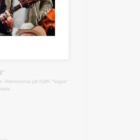
vieta
as pils
ī"
im Stāmerienas pilī TLMS "Sagša"
Izstāde…
vieta