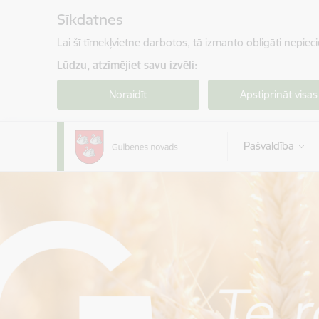
Pāriet uz lapas saturu
Sīkdatnes
Lai šī tīmekļvietne darbotos, tā izmanto obligāti nepiec
Lūdzu, atzīmējiet savu izvēli:
Noraidīt
Apstiprināt visas
Pašvaldība
Gulbenes novada pašvaldība