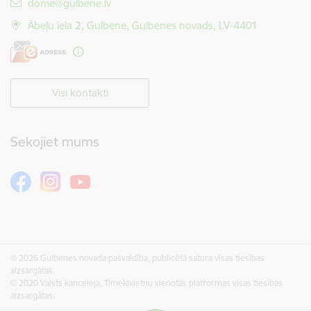
E-pasts:
dome@gulbene.lv
Ābeļu iela 2, Gulbene, Gulbenes novads, LV-4401
Visi kontakti
Sekojiet mums
© 2026 Gulbenes novada pašvaldība, publicētā satura visas tiesības
aizsargātas.
© 2020 Valsts kanceleja, Tīmekļvietņu vienotās platformas visas tiesības
aizsargātas.