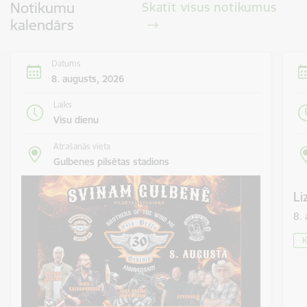
Notikumu
Skatīt visus notikumus
kalendārs
Datums
8. augusts, 2026
Laiks
Visu dienu
Atrašanās vieta
Gulbenes pilsētas stadions
Li
8.
K