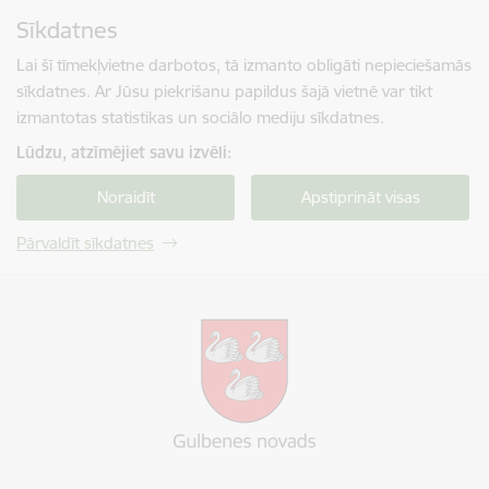
Pāriet uz lapas saturu
Sīkdatnes
Spied
lai meklētu
Enter
Lai šī tīmekļvietne darbotos, tā izmanto obligāti nepieciešamās
sīkdatnes. Ar Jūsu piekrišanu papildus šajā vietnē var tikt
izmantotas statistikas un sociālo mediju sīkdatnes.
Lūdzu, atzīmējiet savu izvēli:
Noraidīt
Apstiprināt visas
Pārvaldīt sīkdatnes
Gulbenes novada pašvaldība