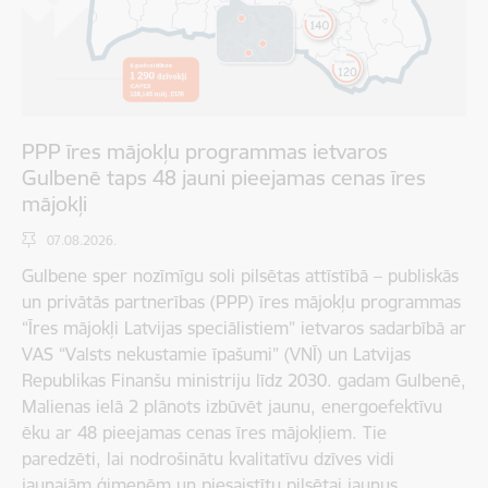
PPP īres mājokļu programmas ietvaros
Gulbenē taps 48 jauni pieejamas cenas īres
mājokļi
07.08.2026.
Gulbene sper nozīmīgu soli pilsētas attīstībā – publiskās
un privātās partnerības (PPP) īres mājokļu programmas
“Īres mājokļi Latvijas speciālistiem” ietvaros sadarbībā ar
VAS “Valsts nekustamie īpašumi” (VNĪ) un Latvijas
Republikas Finanšu ministriju līdz 2030. gadam Gulbenē,
Malienas ielā 2 plānots izbūvēt jaunu, energoefektīvu
ēku ar 48 pieejamas cenas īres mājokļiem. Tie
paredzēti, lai nodrošinātu kvalitatīvu dzīves vidi
jaunajām ģimenēm un piesaistītu pilsētai jaunus