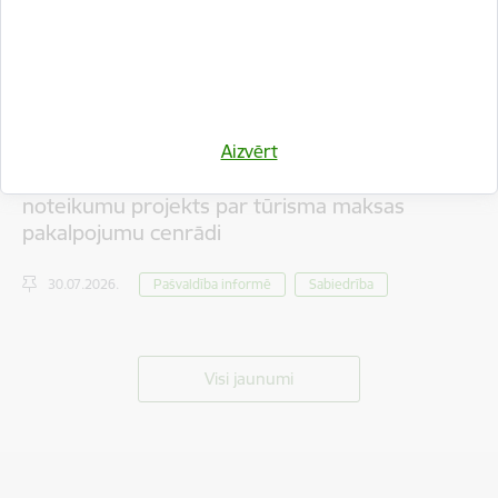
Aizvērt
Iedzīvotāju viedokļa izteikšanai nodots saistošo
noteikumu projekts par tūrisma maksas
pakalpojumu cenrādi
30.07.2026.
Pašvaldība informē
Sabiedrība
Visi jaunumi