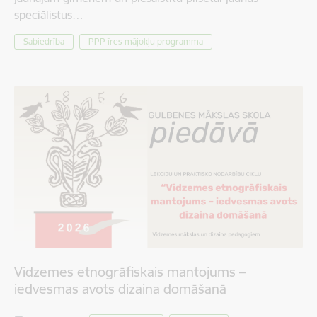
speciālistus…
Sabiedrība
PPP īres mājokļu programma
Vidzemes etnogrāfiskais mantojums –
iedvesmas avots dizaina domāšanā