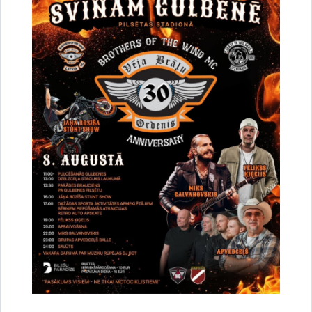
Par satiksmes organizāciju Brīvības un
Dzelzceļa ielas pārbūves darbu laikā Gulbenē
30.07.2026.
Projekti
Sabiedrība
Satiksmes ierobežojumi