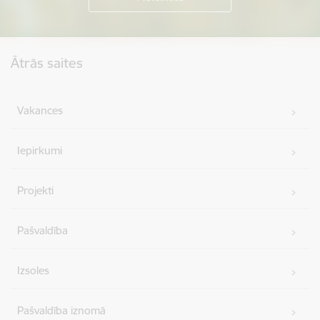
Kājene
Ātrās saites
Vakances
Iepirkumi
Projekti
Pašvaldība
Izsoles
Pašvaldība iznomā