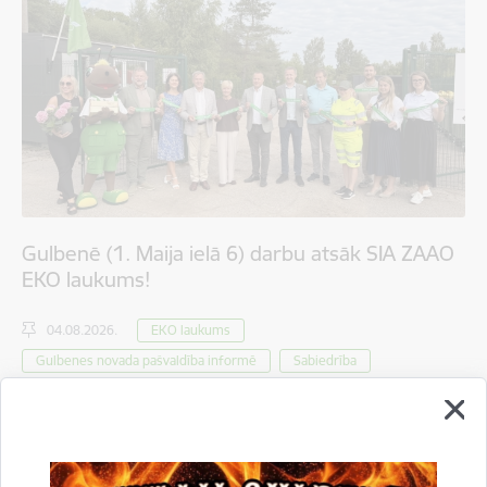
Gulbenē (1. Maija ielā 6) darbu atsāk SIA ZAAO
EKO laukums!
04.08.2026.
EKO laukums
Gulbenes novada pašvaldība informē
Sabiedrība