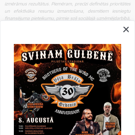
izmērāmus rezultātus. Piemēram, precīzi definētas prioritātes
un efektīvāka resursu izmantošana, desmitiem iesniegtu
finansējuma pieteikumu, pirmie soļi sociālajā uzņēmējdarbībā,
sakārtotas grāmatvedības un lietvedības sistēmas, ziedotāju
piesaiste. Otrajā ciklā ar pieredzējušām organizācijām
mērķējam vēl augstāk,”
atzīmē biedrības “Latvijas Lauku
forums” izpilddirektore
Anita Seļicka.
Dalība NVO inkubatorā ir bez maksas, taču vietu skaits ir
ierobežots. Organizāciju atlase notiks divos posmos –
sākotnēji vērtējot atbilstību pamatkritērijiem, bet otrajā kārtā
analizējot katras organizācijas vajadzības un izaugsmes
potenciālu. Kopumā tiks izvēlētas 10–15 organizācijas katrā
reģionā, kuras uzsāks dalību inkubatorā un saņems atbalstu
un speciālistu individuālās konsultācijas.
Plašāka informācija par NVO inkubatora darbību, pieteikšanās
kārtību un atlases kritērijiem pieejama vietnē
www.nvoinkubators.lv
.