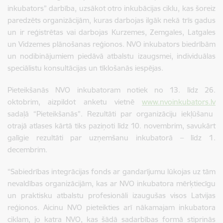
inkubators” darbība, uzsākot otro inkubācijas ciklu, kas šoreiz
paredzēts organizācijām, kuras darbojas ilgāk nekā trīs gadus
un ir reģistrētas vai darbojas Kurzemes, Zemgales, Latgales
un Vidzemes plānošanas reģionos. NVO inkubators biedrībām
un nodibinājumiem piedāvā atbalstu izaugsmei, individuālas
speciālistu konsultācijas un tīklošanās iespējas.
Pieteikšanās NVO inkubatoram notiek no 13. līdz 26.
oktobrim, aizpildot anketu vietnē
www.nvoinkubators.lv
sadaļā “Pieteikšanās”. Rezultāti par organizāciju iekļūšanu
otrajā atlases kārtā tiks paziņoti līdz 10. novembrim, savukārt
galīgie rezultāti par uzņemšanu inkubatorā – līdz 1.
decembrim.
“Sabiedrības integrācijas fonds ar gandarījumu lūkojas uz tām
nevaldības organizācijām, kas ar NVO inkubatora mērķtiecīgu
un praktisku atbalstu profesionāli izaugušas visos Latvijas
reģionos. Aicinu NVO pieteikties arī nākamajam inkubatora
ciklam, jo katra NVO, kas šādā sadarbības formā stiprinās