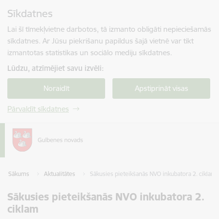
Pāriet uz lapas saturu
Sīkdatnes
Spied
lai meklētu
Enter
Lai šī tīmekļvietne darbotos, tā izmanto obligāti nepieciešamās
sīkdatnes. Ar Jūsu piekrišanu papildus šajā vietnē var tikt
izmantotas statistikas un sociālo mediju sīkdatnes.
Lūdzu, atzīmējiet savu izvēli:
Noraidīt
Apstiprināt visas
Pārvaldīt sīkdatnes
Sākums
Aktualitātes
Sākusies pieteikšanās NVO inkubatora 2. ciklam
Sākusies pieteikšanās NVO inkubatora 2.
ciklam