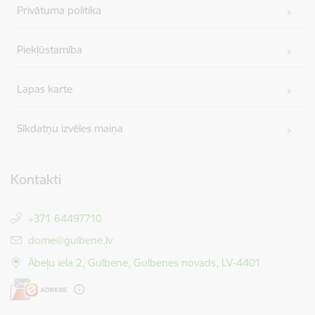
Privātuma politika
Piekļūstamība
Lapas karte
Sīkdatņu izvēles maiņa
Kontakti
+371 64497710
E-pasts:
dome@gulbene.lv
Ābeļu iela 2, Gulbene, Gulbenes novads, LV-4401