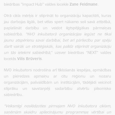
biedrības “Impact Hub” valdes locekle
Zane Feldmane
.
Otrā cikla mērķis ir stiprināt to organizāciju kapacitāti, kuras
jau darbojas ilgāk, bet vēlas spert nākamo soli savā attīstībā,
paplašināt darbību un veidot ilgtspējīgākas pārmaiņas
sabiedrībā.
"NVO inkubatorā organizācijas iegūst ne tikai
jaunu atspērienu savai darbībai, bet arī pārliecību par spēju
darīt vairāk un stratēģiskāk, kas palīdz stiprināt organizāciju
un tās ietekmi sabiedrībā
,” uzsver biedrības “NEXT” valdes
loceklis
Vilis Brūveris
.
NVO inkubators nodrošina arī tīklošanās iespējas, apmācības
un pieredzes apmaiņu ar citu reģionu un nozaru
organizācijām, pašvaldībām un institūcijām, tādējādi veicinot
stiprāku un savstarpēji sadarbību atvērtu pilsonisko
sabiedrību.
“Veiksmīgi noslēdzoties pirmajam NVO inkubatora ciklam,
saņēmām skaidru apliecinājumu programmas vērtībai un