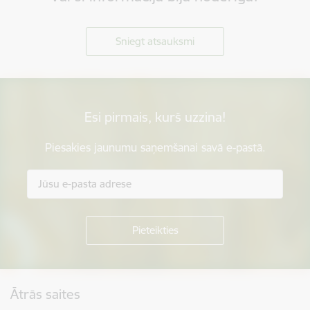
Sniegt atsauksmi
Esi pirmais, kurš uzzina!
Piesakies jaunumu saņemšanai savā e-pastā.
Kājene
Ātrās saites