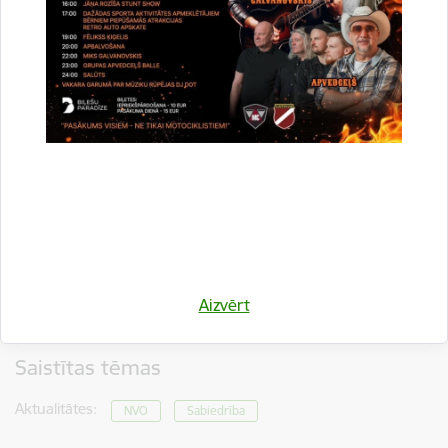
NVO inkubatora darbību nodrošina biedrības “Impact Hub”,
“NEXT” un “Latvijas Lauku forums” saskaņā ar Sabiedrības
integrācijas fonda pasūtījumu Eiropas Savienības fonda
projektā Nr. 4.3.4.5/1/24/I/001 “Atbalsts pilsoniskās
sabiedrības organizāciju izaugsmei”.
Aizvērt
Saistītas tēmas
Aktualitātes:
NVO
Sabiedrība