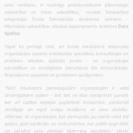
savu varēšanu, ir nozīmīgs priekšnoteikums pilsoniskajai
sabiedrībai un mūsu saliedētībai,”
norāda Sabiedrības
integrācijas fonda Sekretariāta direktores vietniece –
Pilsoniskās sabiedrības atbalsta departamenta direktore
Dace
Spaliņa
.
Tāpat kā pirmajā ciklā, arī šoreiz inkubatorā iekļuvušās
organizācijas saņems individuālas speciālistu konsultācijas un
praktisku atbalstu dažādās jomās – no organizācijas
pārvaldības un stratēģiskās plānošanas līdz komunikācijai,
finansējuma piesaistei un juridiskiem jautājumiem.
“NVO inkubators pieredzējušām organizācijām ir vieta
drosmīgākiem soļiem – šeit tiek ne tikai nostiprināti pamati,
bet arī radītas iespējas paplašināt horizontus, pārdomāt
stratēģiju un iegūt svaigu skatījumu uz savu darbību.
Vēlamies, lai organizācijas, kas darbojušās jau vairāk nekā trīs
gadus, gūst pārliecību un instrumentus, kas palīdz augt tālāk
un pārvērst savu pieredzi ilgtermiņa rezultātos,”
stāsta