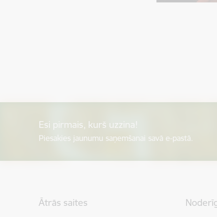
Esi pirmais, kurš uzzina!
Piesakies jaunumu saņemšanai savā e-pastā.
Kājene
Ātrās saites
Noderīg