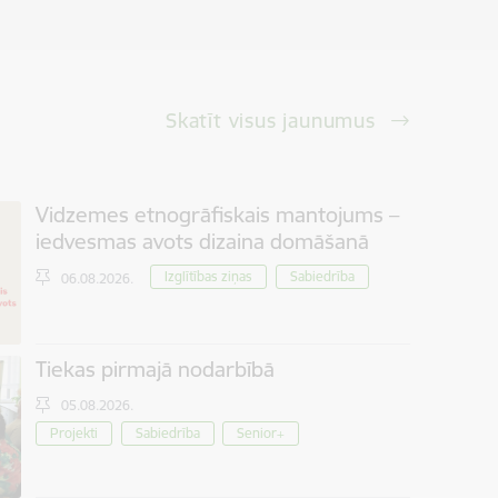
Skatīt visus jaunumus
Vidzemes etnogrāfiskais mantojums –
iedvesmas avots dizaina domāšanā
Izglītības ziņas
Sabiedrība
06.08.2026.
Tiekas pirmajā nodarbībā
05.08.2026.
Projekti
Sabiedrība
Senior+