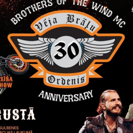
Visi jaunumi
Laiks
Atrašanās 
Visu dienu
Gulbenes 
8. augustā Gulbenē gaidāms va
mūzikas notikums!
Adrenalīns, mūzika un īsta svētku atmos
garumā!PROGRAMMĀ: motociklu parāde