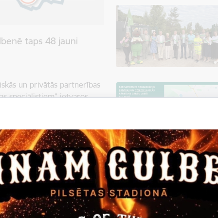
benē taps 48 jauni
iskās un privātās partnerības
s speciālistiem” ietvaros
 un Latvijas Republikas
nas ielā 2 plānots izbūvēt
res mājokļiem. Tie paredzēti,
enēm un piesaistītu pilsētai
 mājokļu programmā skatāms:
u trūkumu, valdība nolēmusi
vijā" īstenošanu. Tas ir viens