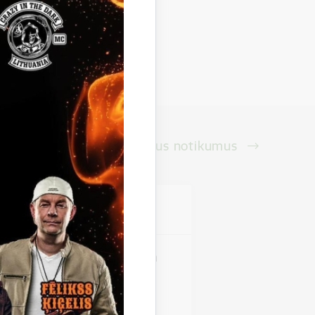
Skatīt visus notikumus
vieta
pilsētas stadions
saras jaudīgākais moto un
fēra visas dienas
 pa Gulbeni; Jāņa Rozīša STUNT