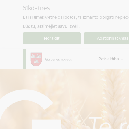
Pāriet uz lapas saturu
Sīkdatnes
Lai šī tīmekļvietne darbotos, tā izmanto obligāti nepiec
Lūdzu, atzīmējiet savu izvēli:
Noraidīt
Apstiprināt visas
Pašvaldība
Gulbenes novada pašvaldība