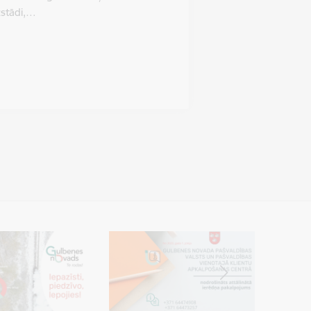
izstādi,…