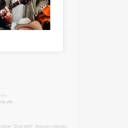
vieta
vieta
as pils
stāde "Zirgi klētī". Beļavas mākslas