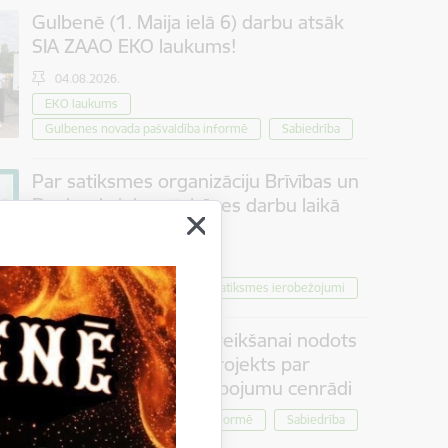
Gulbenē (1. Maija ielā 6) darbu atsāk
SIA ZAAO EKO laukums!
04.08.2026.
EKO laukums
Gulbenes novada pašvaldība informē
Sabiedrība
Par satiksmes organizāciju Brīvības un
Dzelzceļa ielas pārbūves darbu laikā
Gulbenē
30.07.2026.
Projekti
Sabiedrība
Satiksmes ierobežojumi
Iedzīvotāju viedokļa izteikšanai nodots
saistošo noteikumu projekts par
tūrisma maksas pakalpojumu cenrādi
Pašvaldība informē
Sabiedrība
30.07.2026.