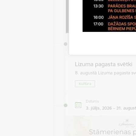
Datums
8. augusts, 2026
Lizuma pagasta svētki
8. augustā Lizuma pagasta sv
Kultūra
Datums
3. jūlijs, 2026 – 31. augus