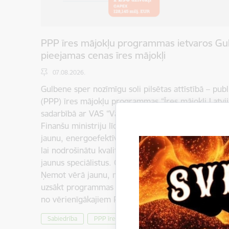
PPP īres mājokļu programmas ietvaros Gul
pieejamas cenas īres mājokļi
07.08.2026.
Gulbene sper nozīmīgu soli pilsētas attīstībā – publ
(PPP) īres mājokļu programmas “Īres mājokļi Latvija
sadarbībā ar VAS “Valsts nekustamie īpašumi” (VNĪ)
Finanšu ministriju līdz 2030. gadam Gulbenē, Malie
jaunu, energoefektīvu ēku ar 48 pieejamas cenas ī
lai nodrošinātu kvalitatīvu dzīves vidi jaunajām ģim
jaunus speciālistus. Gulbenes pilsētas stāsts PPP
Ņemot vērā jaunu, mūsdienīgu, kvalitatīvu dzīvokļ
uzsākt programmas "Īres mājokļi profesionāļiem Lat
no vērienīgākajiem PPP mājokļu attīstības…
Sabiedrība
PPP īres mājokļu programma