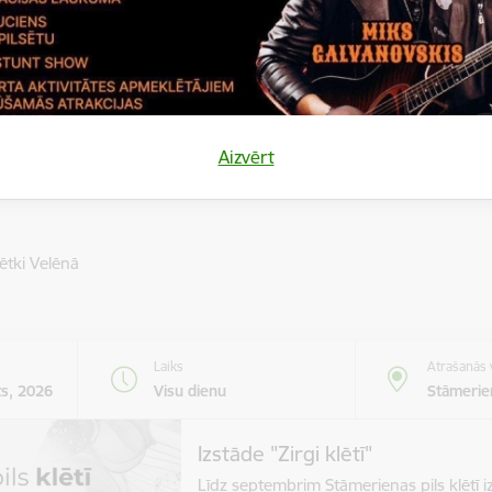
SHOW – elpu…
Moto pasākums
Laiks
Atrašanās 
Aizvērt
13.00
Lizums
ētki Velēnā
Laiks
Atrašanās 
ts, 2026
Visu dienu
Stāmerien
Izstāde "Zirgi klētī"
Līdz septembrim Stāmerienas pils klētī iz