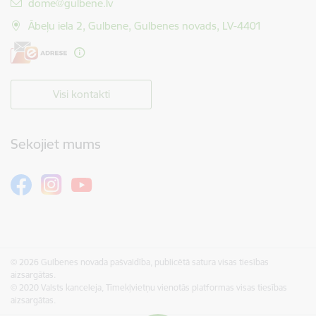
E-pasts:
dome@gulbene.lv
Ābeļu iela 2, Gulbene, Gulbenes novads, LV-4401
Visi kontakti
Sekojiet mums
© 2026 Gulbenes novada pašvaldība, publicētā satura visas tiesības
aizsargātas.
© 2020 Valsts kanceleja, Tīmekļvietņu vienotās platformas visas tiesības
aizsargātas.