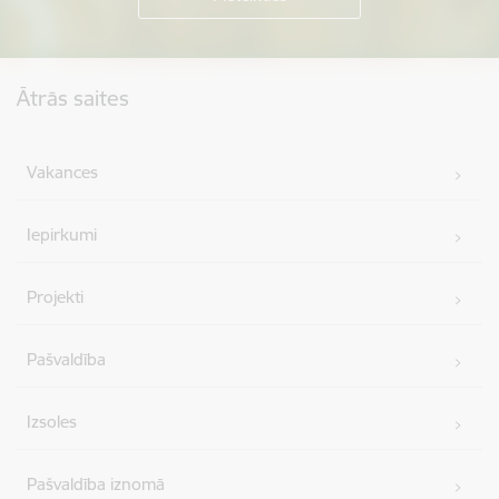
Kājene
Ātrās saites
Vakances
Iepirkumi
Projekti
Pašvaldība
Izsoles
Pašvaldība iznomā