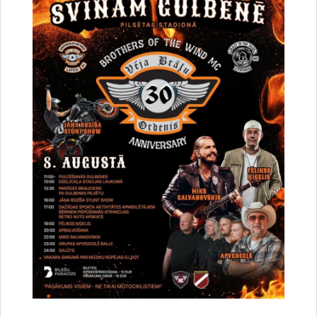
Par satiksmes organizāciju Brīvības un
Dzelzceļa ielas pārbūves darbu laikā Gulbenē
30.07.2026.
Projekti
Sabiedrība
Satiksmes ierobežojumi