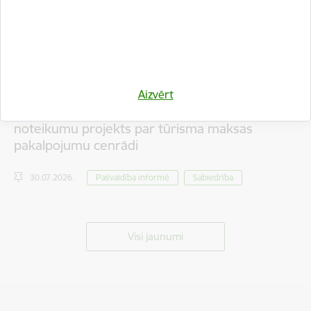
Aizvērt
Iedzīvotāju viedokļa izteikšanai nodots saistošo
noteikumu projekts par tūrisma maksas
pakalpojumu cenrādi
30.07.2026.
Pašvaldība informē
Sabiedrība
Visi jaunumi