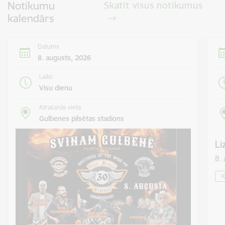
Notikumu
Skatīt visus notikumus
kalendārs
Datums
8. augusts, 2026
Laiks
Visu dienu
Atrašanās vieta
Gulbenes pilsētas stadions
Li
8.
K