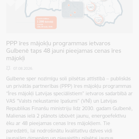
PPP īres mājokļu programmas ietvaros
Gulbenē taps 48 jauni pieejamas cenas īres
mājokļi
07.08.2026.
Gulbene sper nozīmīgu soli pilsētas attīstībā – publiskās
un privātās partnerības (PPP) īres mājokļu programmas
“Īres mājokļi Latvijas speciālistiem” ietvaros sadarbībā ar
VAS “Valsts nekustamie īpašumi” (VNĪ) un Latvijas
Republikas Finanšu ministriju līdz 2030. gadam Gulbenē,
Malienas ielā 2 plānots izbūvēt jaunu, energoefektīvu
ēku ar 48 pieejamas cenas īres mājokļiem. Tie
paredzēti, lai nodrošinātu kvalitatīvu dzīves vidi
jaunajām ģimenēm un piesaistītu pilsētai jaunus