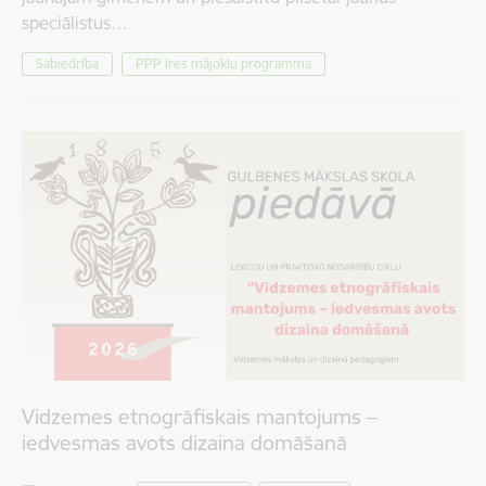
speciālistus…
Sabiedrība
PPP īres mājokļu programma
Vidzemes etnogrāfiskais mantojums –
iedvesmas avots dizaina domāšanā