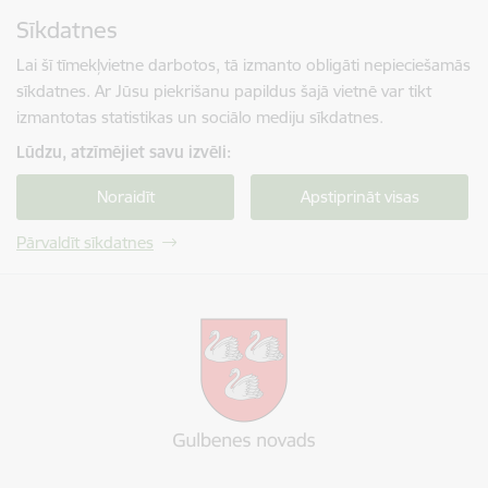
Pāriet uz lapas saturu
Sīkdatnes
Spied
lai meklētu
Enter
Lai šī tīmekļvietne darbotos, tā izmanto obligāti nepieciešamās
sīkdatnes. Ar Jūsu piekrišanu papildus šajā vietnē var tikt
izmantotas statistikas un sociālo mediju sīkdatnes.
Lūdzu, atzīmējiet savu izvēli:
Noraidīt
Apstiprināt visas
Pārvaldīt sīkdatnes
Gulbenes novada pašvaldība