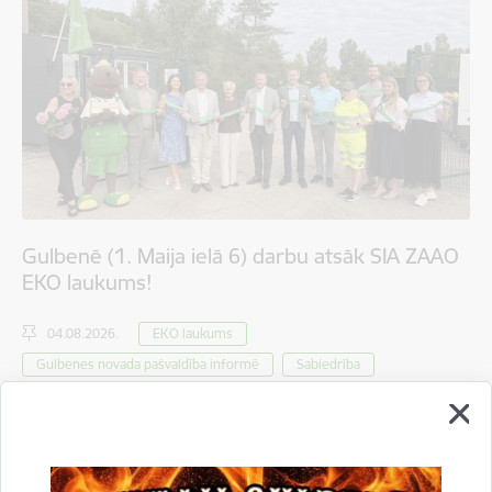
Gulbenē (1. Maija ielā 6) darbu atsāk SIA ZAAO
EKO laukums!
04.08.2026.
EKO laukums
Gulbenes novada pašvaldība informē
Sabiedrība