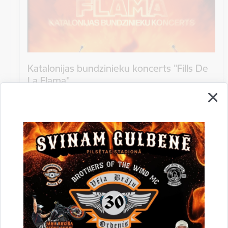
Katalonijas bundzinieku koncerts "Fills De
La Flama"
10.augustā 18:00 pie Stāmerienas pils Katalonijas
bundzinieku koncerts "Fills De La Flama".
Koncerts
Datums
12. novembris, 2022
Laiks
10.00
Atrašanās vieta
Druvienas Latviskās dzīvesziņas centrs