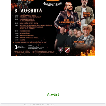
Kulinārā meistarklase "Šmorē ar Sanitu"
12. novembrī 10:00 Druvienas Latviskās dzīvesziņas
centrā kulinārā meistarklase "Šmorē kopā ar Sanitu".
Maksa dalībniekiem 10 EUR…
Meistarklase
Aizvērt
Datums
12. novembris, 2022