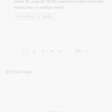
centrs 10. augustā 18:00 Lejasciema kultūrvēsturiskā
mantojuma un tradīciju centrā …
Fotoizstādes
Izglītība
Lapošana
…
1
2
3
4
5
305
Pašreizējā lapa
Lapa
Lapa
Lapa
Lapa
Drukāt lapu