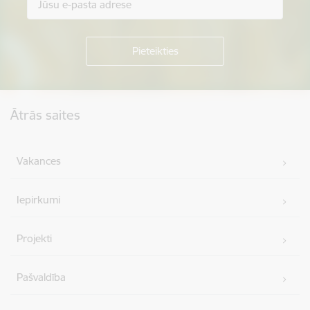
Kājene
Ātrās saites
Vakances
Iepirkumi
Projekti
Pašvaldība