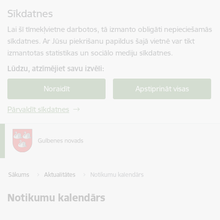
Pāriet uz lapas saturu
Sīkdatnes
Spied
lai meklētu
Enter
Lai šī tīmekļvietne darbotos, tā izmanto obligāti nepieciešamās
sīkdatnes. Ar Jūsu piekrišanu papildus šajā vietnē var tikt
izmantotas statistikas un sociālo mediju sīkdatnes.
Lūdzu, atzīmējiet savu izvēli:
Noraidīt
Apstiprināt visas
Pārvaldīt sīkdatnes
Sākums
Aktualitātes
Notikumu kalendārs
Notikumu kalendārs