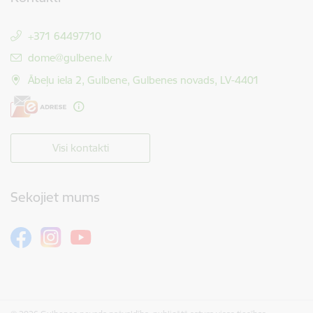
+371 64497710
E-pasts:
dome@gulbene.lv
Ābeļu iela 2, Gulbene, Gulbenes novads, LV-4401
Visi kontakti
Sekojiet mums