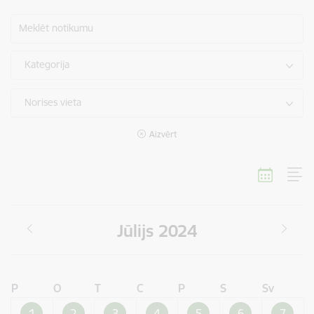
Meklēt notikumu
Kategorija
Norises vieta
Aizvērt
Jūlijs 2024
P
O
T
C
P
S
Sv
1
2
3
4
5
6
7