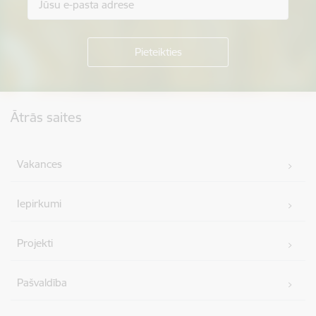
Kājene
Ātrās saites
Vakances
Iepirkumi
Projekti
Pašvaldība