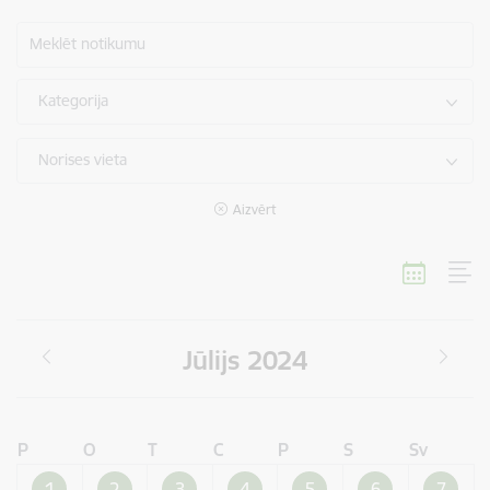
Meklēt notikumu
Kategorija
Norises vieta
Aizvērt
Jūlijs 2024
P
O
T
C
P
S
Sv
1
2
3
4
5
6
7