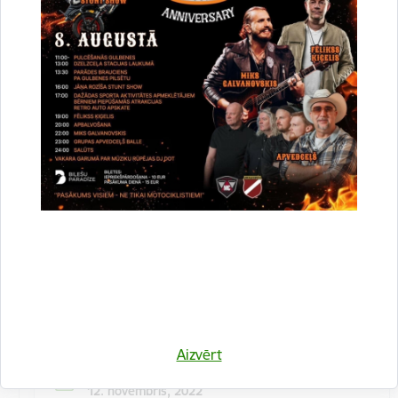
Kulinārā meistarklase "Šmorē ar Sanitu"
12. novembrī 10:00 Druvienas Latviskās dzīvesziņas
centrā kulinārā meistarklase "Šmorē kopā ar Sanitu".
Maksa dalībniekiem 10 EUR…
Meistarklase
Aizvērt
Datums
12. novembris, 2022