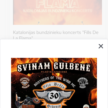
Katalonijas bundzinieku koncerts "Fills De
La Flama"
10.augustā 18:00 pie Stāmerienas pils Katalonijas
bundzinieku koncerts "Fills De La Flama".
Koncerts
Datums
12. novembris, 2022
Laiks
10.00
Atrašanās vieta
Druvienas Latviskās dzīvesziņas centrs