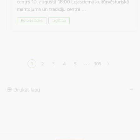
centrs 10. augustā 18:00 Lejasciema kultūrvēsturiskā
mantojuma un tradīciju centrā …
Fotoizstādes
Izglītība
Lapošana
…
1
2
3
4
5
305
Pašreizējā lapa
Lapa
Lapa
Lapa
Lapa
Drukāt lapu