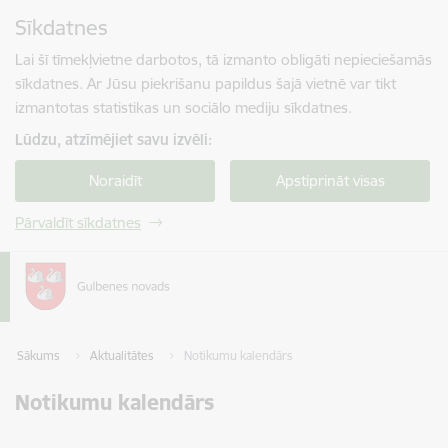
Pāriet uz lapas saturu
Sīkdatnes
Spied
lai meklētu
Enter
Lai šī tīmekļvietne darbotos, tā izmanto obligāti nepieciešamās
sīkdatnes. Ar Jūsu piekrišanu papildus šajā vietnē var tikt
izmantotas statistikas un sociālo mediju sīkdatnes.
Lūdzu, atzīmējiet savu izvēli:
Noraidīt
Apstiprināt visas
Pārvaldīt sīkdatnes
Sākums
Aktualitātes
Notikumu kalendārs
Notikumu kalendārs