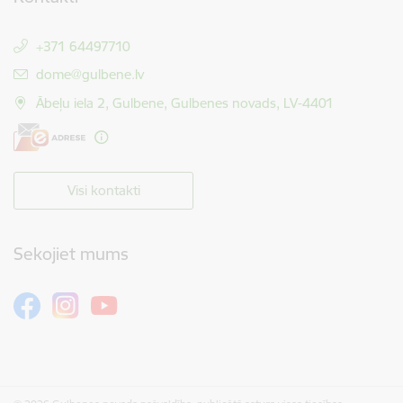
+371 64497710
E-pasts:
dome@gulbene.lv
Ābeļu iela 2, Gulbene, Gulbenes novads, LV-4401
Visi kontakti
Sekojiet mums