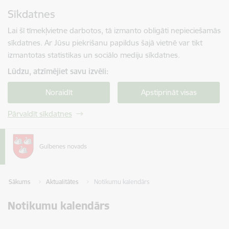
Pāriet uz lapas saturu
Sīkdatnes
Spied
lai meklētu
Enter
Lai šī tīmekļvietne darbotos, tā izmanto obligāti nepieciešamās
sīkdatnes. Ar Jūsu piekrišanu papildus šajā vietnē var tikt
izmantotas statistikas un sociālo mediju sīkdatnes.
Lūdzu, atzīmējiet savu izvēli:
Noraidīt
Apstiprināt visas
Pārvaldīt sīkdatnes
Sākums
Aktualitātes
Notikumu kalendārs
Notikumu kalendārs