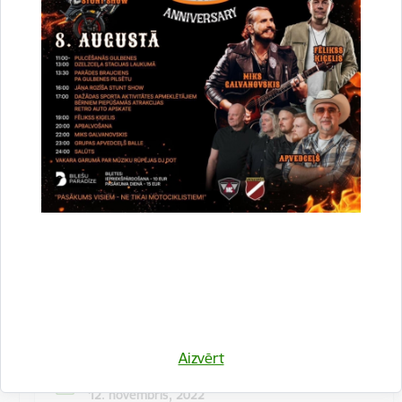
Kulinārā meistarklase "Šmorē ar Sanitu"
12. novembrī 10:00 Druvienas Latviskās dzīvesziņas
centrā kulinārā meistarklase "Šmorē kopā ar Sanitu".
Maksa dalībniekiem 10 EUR…
Meistarklase
Aizvērt
Datums
12. novembris, 2022