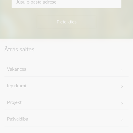
Kājene
Ātrās saites
Vakances
Iepirkumi
Projekti
Pašvaldība