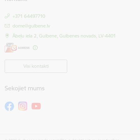
+371 64497710
E-pasts:
dome@gulbene.lv
Ābeļu iela 2, Gulbene, Gulbenes novads, LV-4401
Visi kontakti
Sekojiet mums