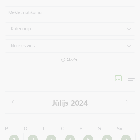
Meklēt notikumu
Kategorija
Norises vieta
Aizvērt
Jūlijs 2024
P
O
T
C
P
S
Sv
1
2
3
4
5
6
7