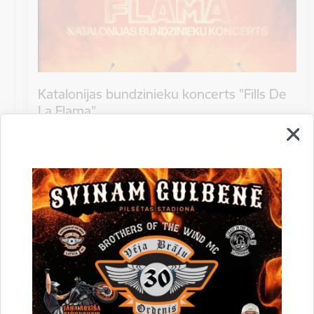
Katalonijas bundzinieku koncerts "Fills De
La Flama"
10.augustā 18:00 pie Stāmerienas pils Katalonijas
bundzinieku koncerts "Fills De La Flama".
Koncerts
Datums
12. novembris, 2022
Laiks
10.00
Atrašanās vieta
Druvienas Latviskās dzīvesziņas centrs