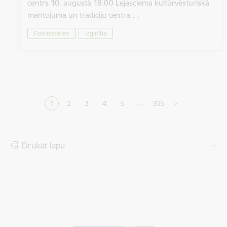
centrs 10. augustā 18:00 Lejasciema kultūrvēsturiskā
mantojuma un tradīciju centrā …
Fotoizstādes
Izglītība
Lapošana
…
1
2
3
4
5
305
Pašreizējā lapa
Lapa
Lapa
Lapa
Lapa
Drukāt lapu